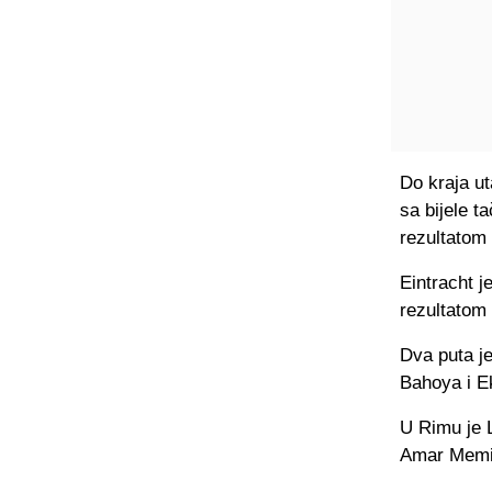
Do kraja ut
sa bijele t
rezultatom 
Eintracht j
rezultatom 
Dva puta je
Bahoya i Ek
U Rimu je L
Amar Memić