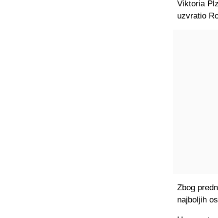
Viktoria Pl
uzvratio Ro
Zbog predno
najboljih o