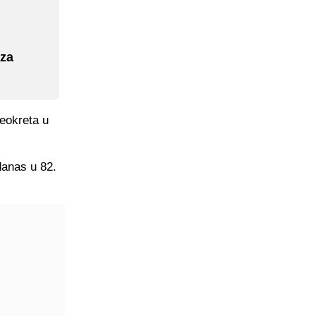
 za
reokreta u
danas u 82.