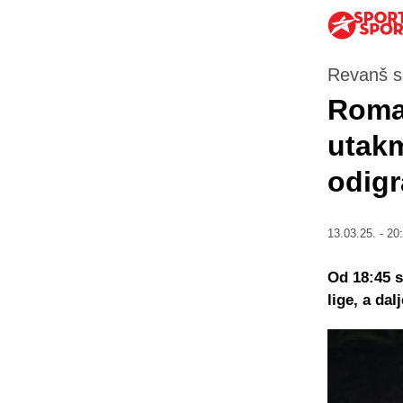
Revanš su
Roma 
utakm
odigr
13.03.25. - 20
Od 18:45 s
lige, a dal