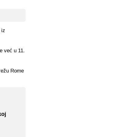
 iz
je već u 11.
mrežu Rome
koj