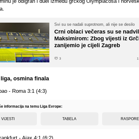
minu je odigran i duel između grčkog Olympiacosa i norveš
a.
Svi su se nadali suprotnom, ali nije se desilo
Crni oblaci večeras su se nadvil
Maksimirom: Zbog vijesti iz Gr
zanijemio je cijeli Zagreb
3
1
liga, osmina finala
lbao - Roma 3:1 (4:3)
iše informacija na temu Liga Evrope:
VIJESTI
TABELA
RASPOR
rankfurt - Ajax 4:1 (6:2)