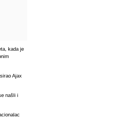
ta, kada je
upnim
asirao Ajax
e našli i
acionalac