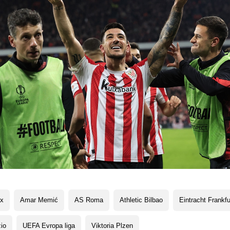
ax
Amar Memić
AS Roma
Athletic Bilbao
Eintracht Frankfu
io
UEFA Evropa liga
Viktoria Plzen