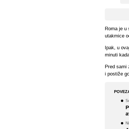
Roma je u s
utakmice o
Ipak, u ova
minuti kad
Pred sami 
i postiže g
POVEZ
S
P
a
Ni