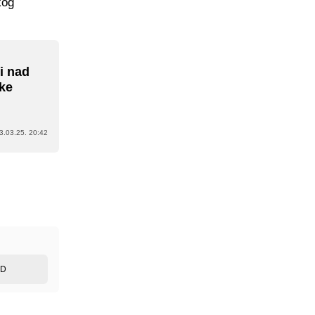
kog
i nad
čke
3.03.25. 20:42
ED