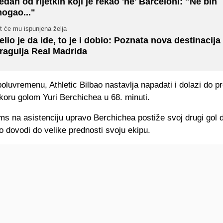
edan od rijetkih koji je rekao 'ne' Barceloni: "Ne bih
ogao..."
t će mu ispunjena želja
elio je da ide, to je i dobio: Poznata nova destinacija
ragulja Real Madrida
luvremenu, Athletic Bilbao nastavlja napadati i dolazi do p
oru golom Yuri Berchichea u 68. minuti.
ms na asistenciju upravo Berchichea postiže svoj drugi gol 
ko dovodi do velike prednosti svoju ekipu.