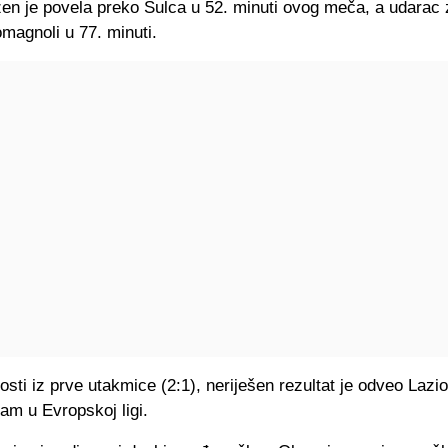
zen je povela preko Šulca u 52. minuti ovog meča, a udarac 
magnoli u 77. minuti.
sti iz prve utakmice (2:1), neriješen rezultat je odveo Laz
sam u Evropskoj ligi.