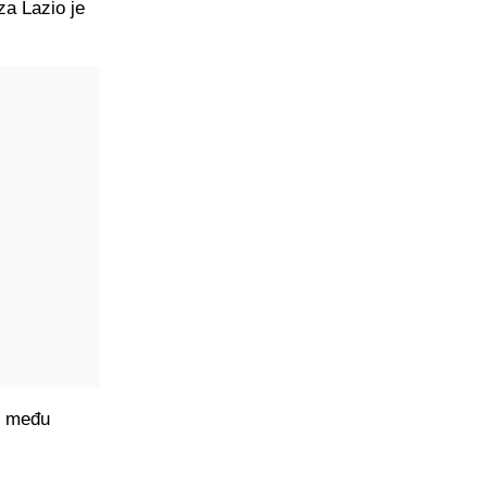
za Lazio je
io među