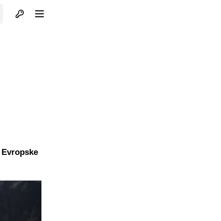
Otvori profil
Otvori meni
a Evropske