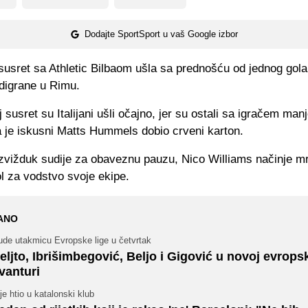
Dodajte SportSport u vaš Google izbor
usret sa Athletic Bilbaom ušla sa prednošću od jednog gola
digrane u Rimu.
j susret su Italijani ušli očajno, jer su ostali sa igračem man
a je iskusni Matts Hummels dobio crveni karton.
zvižduk sudije za obaveznu pauzu, Nico Williams načinje 
ol za vodstvo svoje ekipe.
ANO
ude utakmicu Evropske lige u četvrtak
eljto, Ibrišimbegović, Beljo i Gigović u novoj evrops
vanturi
je htio u katalonski klub