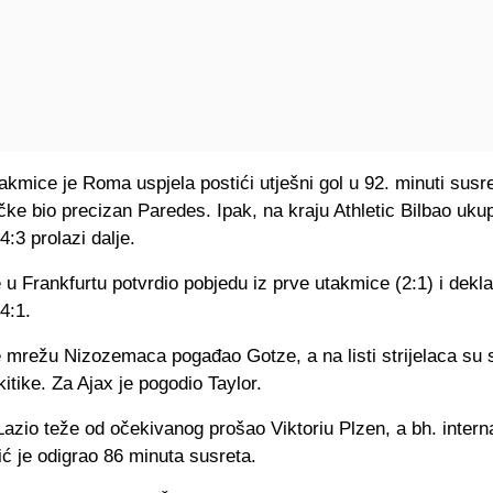
akmice je Roma uspjela postići utješni gol u 92. minuti susre
ačke bio precizan Paredes. Ipak, na kraju Athletic Bilbao uk
4:3 prolazi dalje.
e u Frankfurtu potvrdio pobjedu iz prve utakmice (2:1) i dekl
4:1.
 mrežu Nizozemaca pogađao Gotze, a na listi strijelaca su s
itike. Za Ajax je pogodio Taylor.
azio teže od očekivanog prošao Viktoriu Plzen, a bh. intern
 je odigrao 86 minuta susreta.