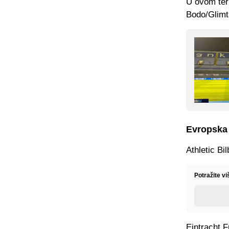
U ovom ter
Bodo/Glimt
Evropska 
Athletic Bi
Potražite v
Eintracht F