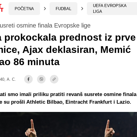
UEFA EVROPSKA
POČETNA
FUDBAL
LIGA
sreti osmine finala Evropske lige
prokockala prednost iz prve
ice, Ajax deklasiran, Memić
ao 86 minuta
:40,
A. C.
ati smo imali priliku pratiti revanš susrete osmine final
je su prošli Athletic Bilbao, Eintracht Frankfurt i Lazio.