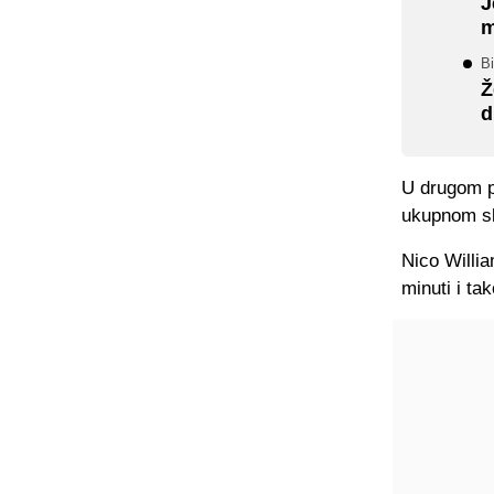
J
m
Bi
Ž
d
U drugom po
ukupnom sk
Nico Willia
minuti i ta