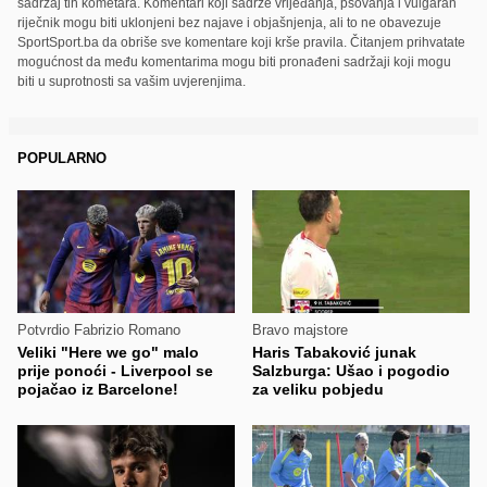
sadržaj tih kometara. Komentari koji sadrže vrijeđanja, psovanja i vulgaran
riječnik mogu biti uklonjeni bez najave i objašnjenja, ali to ne obavezuje
SportSport.ba da obriše sve komentare koji krše pravila. Čitanjem prihvatate
mogućnost da među komentarima mogu biti pronađeni sadržaji koji mogu
biti u suprotnosti sa vašim uvjerenjima.
POPULARNO
Potvrdio Fabrizio Romano
Bravo majstore
Veliki "Here we go" malo
Haris Tabaković junak
prije ponoći - Liverpool se
Salzburga: Ušao i pogodio
pojačao iz Barcelone!
za veliku pobjedu