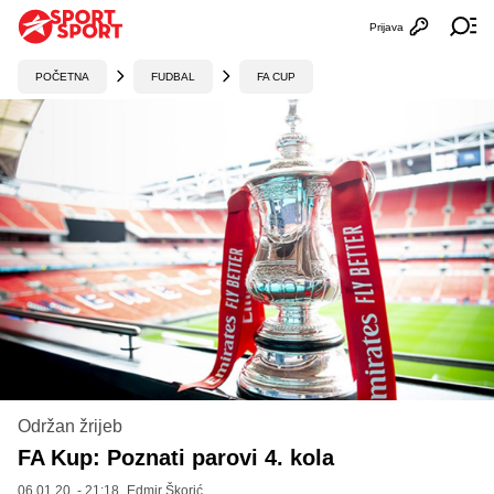
Prijava
Otvori profi
Ot
POČETNA
FUDBAL
FA CUP
Održan žrijeb
FA Kup: Poznati parovi 4. kola
06.01.20. - 21:18,
Edmir Škorić