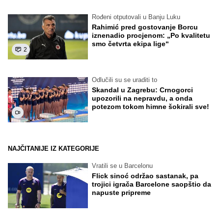
Rođeni otputovali u Banju Luku
Rahimić pred gostovanje Borcu
iznenadio procjenom: „Po kvalitetu
smo četvrta ekipa lige“
2
Odlučili su se uraditi to
Skandal u Zagrebu: Crnogorci
upozorili na nepravdu, a onda
potezom tokom himne šokirali sve!
NAJČITANIJE IZ KATEGORIJE
Vratili se u Barcelonu
Flick sinoć održao sastanak, pa
trojici igrača Barcelone saopštio da
napuste pripreme