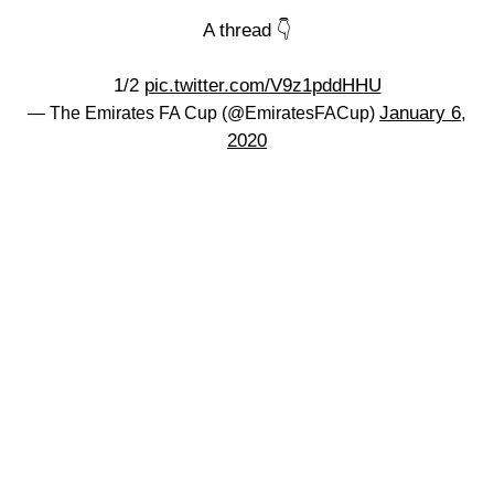
A thread 👇
1/2
pic.twitter.com/V9z1pddHHU
January 6,
— The Emirates FA Cup (@EmiratesFACup)
2020