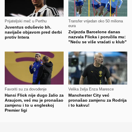
Prijateljski meč u Perthu
Transfer vrijedan oko 50 miliona
eura
Juventus oduševio bh.
Zvijezda Barcelone danas
navijače objavom pred derbi
nazvala Flicka i poručila mu:
protiv Intera
"Neću se više vraćati u klub"
Favoriti su za dovođenje
Velika želja Enza Maresce
Hansi Flick nije dugo žalio za
Manchester City već
Araujom, već mu je pronašao
pronašao zamjenu za Rodrija
zamjenu i to u engleskoj
i to kakvu!
Premier ligi