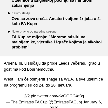
Utakmice u Engleskoj počinju sa minutom
zakašnjenja
Kakvo slavlje
Ovo se zove sreća: Amateri voljom žrijeba u 2.
kolu FA Kupa
Novo pravilo od naredne sezone
FA Kup se mijenja: "Moramo misliti na
maloljetnike, vjernike i igrače kojima je alkohol
problem"
Arsenal bi, u slučaju da prođe Leeds večeras, igrao u
gostima kod Bournemoutha.
West Ham će odmjeriti snage sa WBA, a sve utakmice
na programu su od 24. do 26. januara.
2/2
pic.twitter.com/oVGGGGXt3q
January 6,
— The Emirates FA Cup (@EmiratesFACup)