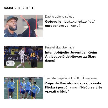
NAJNOVIJE VIJESTI
Dao je zeleno svjetlo
Gotovo je - Lukaku rekao "da"
europskom velikanu!
Prijateljska utakmica
Inter pobijedio Juventus, Kerim
Alajbegović debitovao za Staru
damu!
3
Transfer vrijedan oko 50 miliona eura
Zvijezda Barcelone danas nazvala
Flicka i poručila mu: "Neću se više
vraćati u klub"