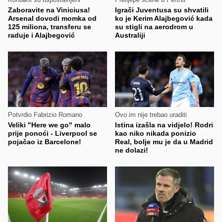
Zaboravite na Viniciusa!
Igrači Juventusa su shvatili
Arsenal dovodi momka od
ko je Kerim Alajbegović kada
125 miliona, transferu se
su stigli na aerodrom u
raduje i Alajbegović
Australiji
Potvrdio Fabrizio Romano
Ovo im nije trebao uraditi
Veliki "Here we go" malo
Istina izašla na vidjelo! Rodri
prije ponoći - Liverpool se
kao niko nikada ponizio
pojačao iz Barcelone!
Real, bolje mu je da u Madrid
ne dolazi!