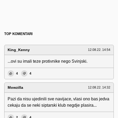
TOP KOMENTARI
King_Kenny
12.08.22. 14:54
...ovi su imali teze protivnike nego Svinjski.
4
4
Mowzilla
12.08.22. 14:32
Pazi da nisu ujedinili sve navijace, vlasi ono bas jedva
cekaju da se neki siptarski klub negdje plasira...
2
4