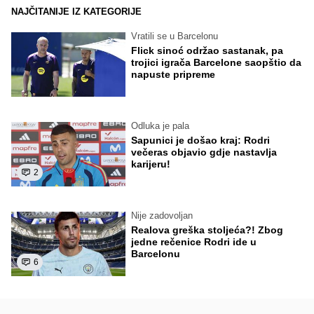
NAJČITANIJE IZ KATEGORIJE
Vratili se u Barcelonu
Flick sinoć održao sastanak, pa
trojici igrača Barcelone saopštio da
napuste pripreme
Odluka je pala
Sapunici je došao kraj: Rodri
večeras objavio gdje nastavlja
karijeru!
2
Nije zadovoljan
Realova greška stoljeća?! Zbog
jedne rečenice Rodri ide u
Barcelonu
6