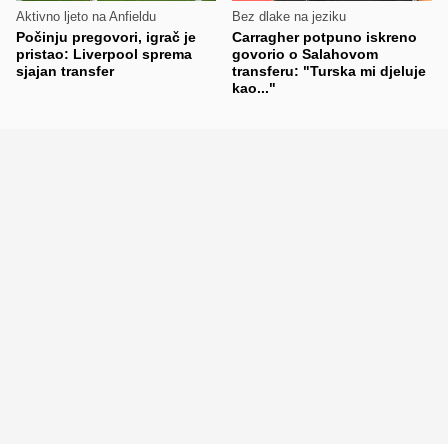
Aktivno ljeto na Anfieldu
Bez dlake na jeziku
Počinju pregovori, igrač je
Carragher potpuno iskreno
pristao: Liverpool sprema
govorio o Salahovom
sjajan transfer
transferu: "Turska mi djeluje
kao..."