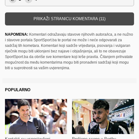
PRIKAŽI STRANICU KOMENTARA (11)
NAPOMENA:
Komentari odražavaju stavove njihovih autora/ica, a ne nužno
i stavove portala SportSport.ba te portal ne može i neće odgovarati za
sadržaj tih kometara. Komentari koji sadrže vrijeđanja, psovanja i vulgaran
riječnik mogu biti uklonjeni bez najave i objašnjenja, ali to ne obavezuje
SportSport.ba da obriše sve komentare koji krše pravila. Čitanjem prihvatate
mogućnost da među komentarima mogu biti pronađeni sadržaji koji mogu
biti u suprotnosti sa vašim uvjerenjima.
POPULARNO
Kontakti su uspostavljeni
Prelijepe scene u Perthu