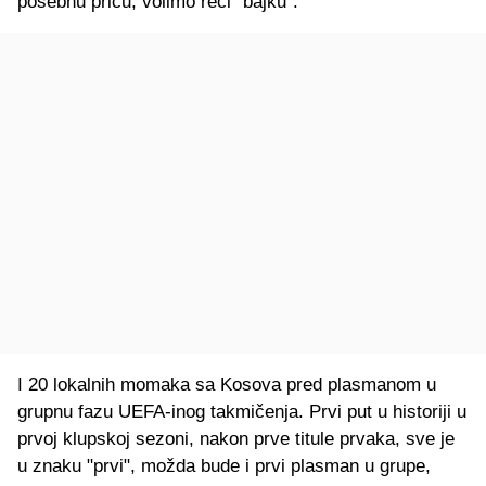
posebnu priču, volimo reći "bajku".
I 20 lokalnih momaka sa Kosova pred plasmanom u
grupnu fazu UEFA-inog takmičenja. Prvi put u historiji u
prvoj klupskoj sezoni, nakon prve titule prvaka, sve je
u znaku "prvi", možda bude i prvi plasman u grupe,