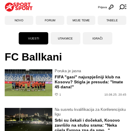
Prijava
Otvori profi
Ot
NOVO
FORUM
MOJE TEME
TABELE
VIJESTI
UTAKMICE
IGRAČI
FC Ballkani
Poruka je jasna
FIFA "gasi" najuspješniji klub na
Kosovu? Stigla je presuda: "Imate
45 dana!"
1
10.08.25. 20:45
Na susretu kvalifikacija za Konferencijsku
ligu
Srbi su čekali i dočekali, Kosovo
završilo na stubu srama: "Neka
cijela Evropa zna da smo..."