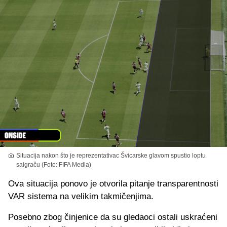
Situacija nakon što je reprezentativac Švicarske glavom spustio loptu
saigraču (Foto: FIFA Media)
Ova situacija ponovo je otvorila pitanje transparentnosti
VAR sistema na velikim takmičenjima.
Posebno zbog činjenice da su gledaoci ostali uskraćeni