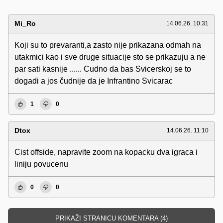
Mi_Ro
14.06.26. 10:31
Koji su to prevaranti,a zasto nije prikazana odmah na
utakmici kao i sve druge situacije sto se prikazuju a ne
par sati kasnije ...... Cudno da bas Svicerskoj se to
dogadi a jos čudnije da je Infrantino Svicarac
1
0
Dtox
14.06.26. 11:10
Cist offside, napravite zoom na kopacku dva igraca i
liniju povucenu
0
0
PRIKAŽI STRANICU KOMENTARA (4)