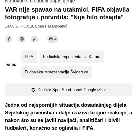
Napokon smo dobili pojašnjenje
VAR nije spavao na utakmici, FIFA objavila
fotografije i potvrdila: "Nije bilo ofsajda"
14.06.26. - 08:18,
Edah Hasanspahić
4
FIFA
Fudbalska reprezentacija Katara
Teme:
Fudbalska reprezentacija Švicarske
Dodajte SportSport u vaš Google izbor
Jedna od najspornijih situacija dosadašnjeg dijela
Svjetskog prvenstva i dalje izaziva brojne reakcije, a
nakon što su se javili navijači, analitičari i bivši
fudbaleri, konačno se oglasila i FIFA.