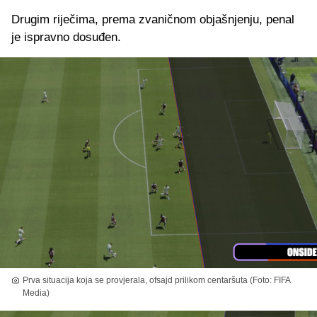
Drugim riječima, prema zvaničnom objašnjenju, penal
je ispravno dosuđen.
Prva situacija koja se provjerala, ofsajd prilikom centaršuta (Foto: FIFA
Media)