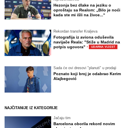
Hezonja bez dlake na jeziku o
oproštaju sa Realom: „Bilo je noći
kada ste mi išli na živce...“
Rekordan transfer Kraljeva
Fotografija iz aviona oduševila
navijače Reala: "Stiže u Madrid na
·
potpis ugovora"
UDARNA VIJEST
Sada će ovi dresovi "planuti" u prodaji
Poznato koji broj je odabrao Kerim
Alajbegović
NAJČITANIJE IZ KATEGORIJE
Jačaju tim
Barcelona oborila rekord novim