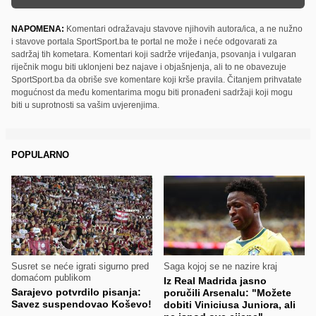
NAPOMENA:
Komentari odražavaju stavove njihovih autora/ica, a ne nužno
i stavove portala SportSport.ba te portal ne može i neće odgovarati za
sadržaj tih kometara. Komentari koji sadrže vrijeđanja, psovanja i vulgaran
riječnik mogu biti uklonjeni bez najave i objašnjenja, ali to ne obavezuje
SportSport.ba da obriše sve komentare koji krše pravila. Čitanjem prihvatate
mogućnost da među komentarima mogu biti pronađeni sadržaji koji mogu
biti u suprotnosti sa vašim uvjerenjima.
POPULARNO
Susret se neće igrati sigurno pred
Saga kojoj se ne nazire kraj
domaćom publikom
Iz Real Madrida jasno
Sarajevo potvrdilo pisanja:
poručili Arsenalu: "Možete
Savez suspendovao Koševo!
dobiti Viniciusa Juniora, ali