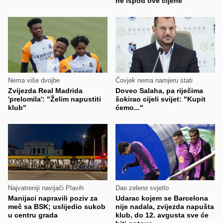
ne ispod ove cijene"
Nema više dvojbe
Čovjek nema namjeru stati
Zvijezda Real Madrida
Doveo Salaha, pa riječima
'prelomila': "Želim napustiti
šokirao cijeli svijet: "Kupit
klub"
ćemo..."
Najvatreniji navijači Plavih
Dao zeleno svjetlo
Manijaci napravili poziv za
Udarac kojem se Barcelona
meč sa BSK; uslijedio sukob
nije nadala, zvijezda napušta
u centru grada
klub, do 12. avgusta sve će