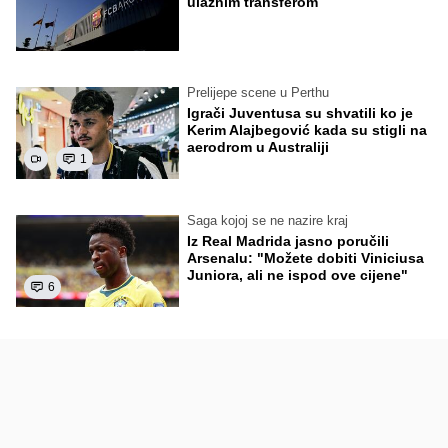
ulaznim transferom
Prelijepe scene u Perthu
Igrači Juventusa su shvatili ko je
Kerim Alajbegović kada su stigli na
aerodrom u Australiji
1
Saga kojoj se ne nazire kraj
Iz Real Madrida jasno poručili
Arsenalu: "Možete dobiti Viniciusa
Juniora, ali ne ispod ove cijene"
6