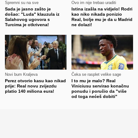
Spremni su na sve
Ovo im nije trebao uraditi
Sada je jasno zašto je
Istina izašla na vidjelo! Rodri
došao: "Luda" klauzula iz
kao niko nikada ponizio
Salahovog ugovora s
Real, bolje mu je da u Madrid
Turcima je otkrivena!
ne dolazi!
Novi bum Kraljeva
Čeka se rasplet velike sage
Perez otvorio kasu kao nikad
I to mu je malo? Real
prije: Real novu zvijezdu
Viniciusu servirao konačnu
platio 140 miliona eura!
ponudu i poručio da "više
od toga nećeš dobiti"