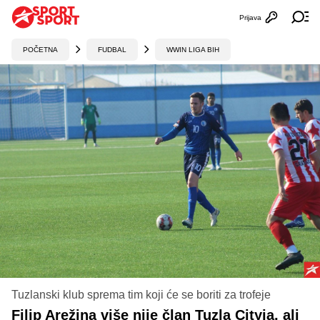
Prijava
Otvori profi
Ot
POČETNA
FUDBAL
WWIN LIGA BIH
Tuzlanski klub sprema tim koji će se boriti za trofeje
Filip Arežina više nije član Tuzla Cityja, ali