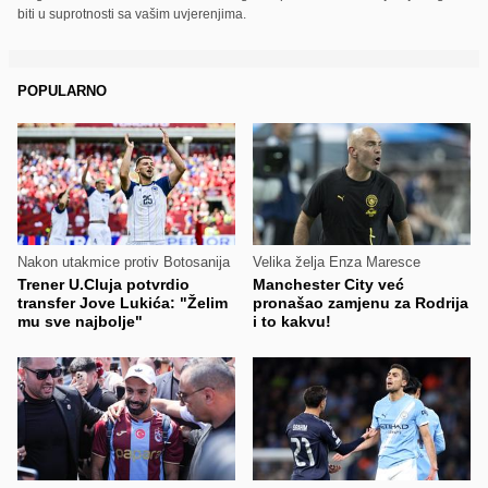
biti u suprotnosti sa vašim uvjerenjima.
POPULARNO
Nakon utakmice protiv Botosanija
Velika želja Enza Maresce
Trener U.Cluja potvrdio
Manchester City već
transfer Jove Lukića: "Želim
pronašao zamjenu za Rodrija
mu sve najbolje"
i to kakvu!