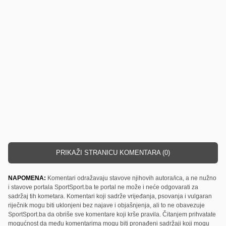
PRIKAŽI STRANICU KOMENTARA (0)
NAPOMENA:
Komentari odražavaju stavove njihovih autora/ica, a ne nužno
i stavove portala SportSport.ba te portal ne može i neće odgovarati za
sadržaj tih kometara. Komentari koji sadrže vrijeđanja, psovanja i vulgaran
riječnik mogu biti uklonjeni bez najave i objašnjenja, ali to ne obavezuje
SportSport.ba da obriše sve komentare koji krše pravila. Čitanjem prihvatate
mogućnost da među komentarima mogu biti pronađeni sadržaji koji mogu