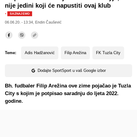
nije jedini koji će napustiti ovaj klub
·
SAZNAJEMO
06.06.20. - 13:34,
Endin Čaušević
Teme:
Adis Hadžanović
Filip Arežina
FK Tuzla City
Dodajte SportSport u vaš Google izbor
Bh. fudbaler Filip Arežina ove zime pojačao je Tuzla
City s kojim je potpisao saradnju do ljeta 2022.
godine.