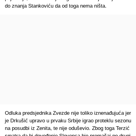
do znanja Stankoviću da od toga nema ništa.
Odluka predsjednika Zvezde nije toliko iznenađujuća jer
je Drkušić upravo u prvaku Srbije igrao proteklu sezonu
na posudbi iz Zenita, te nije oduševio. Zbog toga Terzić
smatra da bi dovođenje Slovenca bio promašaj po drugi