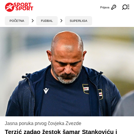
Prijava
Otvori profi
Ot
POČETNA
FUDBAL
SUPERLIGA
Jasna poruka prvog čovjeka Zvezde
Terzić zadao žestok šamar Stankoviću i