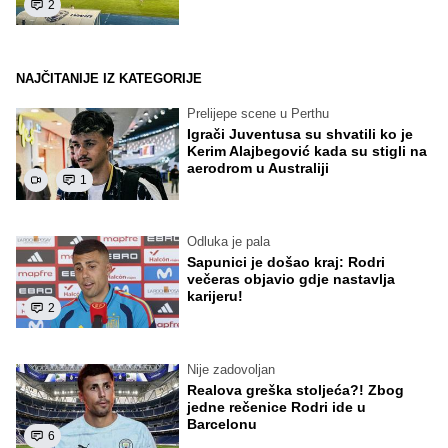
2
NAJČITANIJE IZ KATEGORIJE
Prelijepe scene u Perthu
Igrači Juventusa su shvatili ko je
Kerim Alajbegović kada su stigli na
aerodrom u Australiji
1
Odluka je pala
Sapunici je došao kraj: Rodri
večeras objavio gdje nastavlja
karijeru!
2
Nije zadovoljan
Realova greška stoljeća?! Zbog
jedne rečenice Rodri ide u
Barcelonu
6