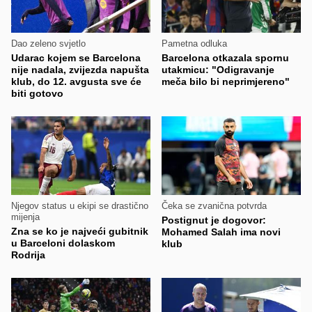
Dao zeleno svjetlo
Pametna odluka
Udarac kojem se Barcelona
Barcelona otkazala spornu
nije nadala, zvijezda napušta
utakmicu: "Odigravanje
klub, do 12. avgusta sve će
meča bilo bi neprimjereno"
biti gotovo
Njegov status u ekipi se drastično
Čeka se zvanična potvrda
mijenja
Postignut je dogovor:
Zna se ko je najveći gubitnik
Mohamed Salah ima novi
u Barceloni dolaskom
klub
Rodrija