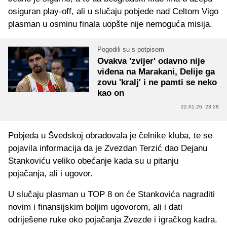
osiguran play-off, ali u slučaju pobjede nad Celtom Vigo
plasman u osminu finala uopšte nije nemoguća misija.
Pogodili su s potpisom
Ovakva 'zvijer' odavno nije
viđena na Marakani, Delije ga
zovu 'kralj' i ne pamti se neko
kao on
22.01.26. 23:28
Pobjeda u Švedskoj obradovala je čelnike kluba, te se
pojavila informacija da je Zvezdan Terzić dao Dejanu
Stankoviću veliko obećanje kada su u pitanju
pojačanja, ali i ugovor.
U slučaju plasman u TOP 8 on će Stankovića nagraditi
novim i finansijskim boljim ugovorom, ali i dati
odriješene ruke oko pojačanja Zvezde i igračkog kadra.