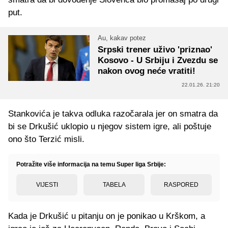
put.
Au, kakav potez
Srpski trener uživo 'priznao'
Kosovo - U Srbiju i Zvezdu se
nakon ovog neće vratiti!
22.01.26. 21:20
Stankovića je takva odluka razočarala jer on smatra da
bi se Drkušić uklopio u njegov sistem igre, ali poštuje
ono što Terzić misli.
Potražite više informacija na temu Super liga Srbije:
VIJESTI
TABELA
RASPORED
Kada je Drkušić u pitanju on je ponikao u Krškom, a