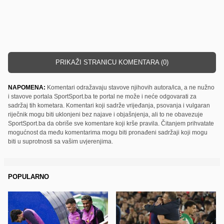
PRIKAŽI STRANICU KOMENTARA (0)
NAPOMENA:
Komentari odražavaju stavove njihovih autora/ica, a ne nužno
i stavove portala SportSport.ba te portal ne može i neće odgovarati za
sadržaj tih kometara. Komentari koji sadrže vrijeđanja, psovanja i vulgaran
riječnik mogu biti uklonjeni bez najave i objašnjenja, ali to ne obavezuje
SportSport.ba da obriše sve komentare koji krše pravila. Čitanjem prihvatate
mogućnost da među komentarima mogu biti pronađeni sadržaji koji mogu
biti u suprotnosti sa vašim uvjerenjima.
POPULARNO