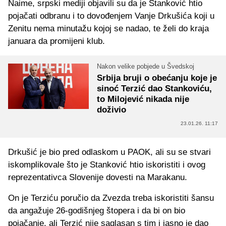
Naime, srpski mediji objavili su da je Stanković htio
pojačati odbranu i to dovođenjem Vanje Drkušića koji u
Zenitu nema minutažu kojoj se nadao, te želi do kraja
januara da promijeni klub.
Nakon velike pobjede u Švedskoj
Srbija bruji o obećanju koje je
sinoć Terzić dao Stankoviću,
to Milojević nikada nije
doživio
23.01.26. 11:17
Drkušić je bio pred odlaskom u PAOK, ali su se stvari
iskomplikovale što je Stanković htio iskoristiti i ovog
reprezentativca Slovenije dovesti na Marakanu.
On je Terziću poručio da Zvezda treba iskoristiti šansu
da angažuje 26-godišnjeg štopera i da bi on bio
pojačanje, ali Terzić nije saglasan s tim i jasno je dao