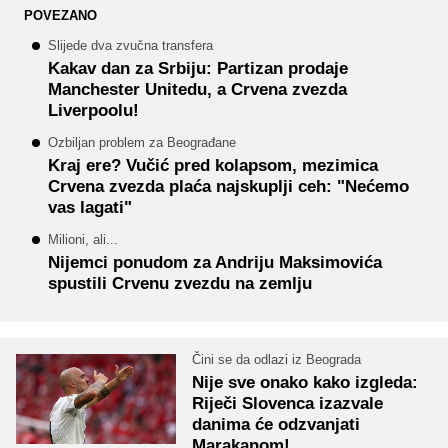
POVEZANO
Slijede dva zvučna transfera
Kakav dan za Srbiju: Partizan prodaje
Manchester Unitedu, a Crvena zvezda
Liverpoolu!
Ozbiljan problem za Beograđane
Kraj ere? Vučić pred kolapsom, mezimica
Crvena zvezda plaća najskuplji ceh: "Nećemo
vas lagati"
Milioni, ali...
Nijemci ponudom za Andriju Maksimovića
spustili Crvenu zvezdu na zemlju
Čini se da odlazi iz Beograda
Nije sve onako kako izgleda:
Riječi Slovenca izazvale
danima će odzvanjati
Marakanom!