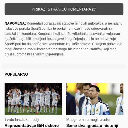
PRIKAŽI STRANICU KOMENTARA (3)
NAPOMENA:
Komentari odražavaju stavove njihovih autora/ica, a ne nužno
i stavove portala SportSport.ba te portal ne može i neće odgovarati za
sadržaj tih kometara. Komentari koji sadrže vrijeđanja, psovanja i vulgaran
riječnik mogu biti uklonjeni bez najave i objašnjenja, ali to ne obavezuje
SportSport.ba da obriše sve komentare koji krše pravila. Čitanjem prihvatate
mogućnost da među komentarima mogu biti pronađeni sadržaji koji mogu
biti u suprotnosti sa vašim uvjerenjima.
POPULARNO
Tvrde hrvatski mediji
Mnogi to nisu mogli uraditi
Reprezentativac BiH uskoro
Samo dva igrača u historiji