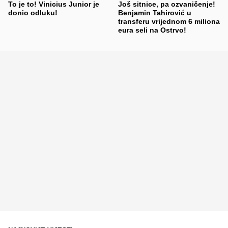
To je to! Vinicius Junior je
Još sitnice, pa ozvaničenje!
donio odluku!
Benjamin Tahirović u
transferu vrijednom 6 miliona
eura seli na Ostrvo!