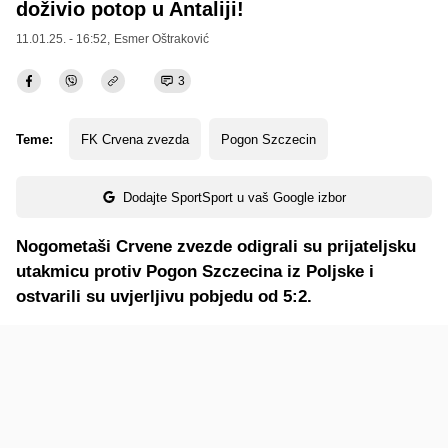
doživio potop u Antaliji!
11.01.25. - 16:52,
Esmer Oštraković
3
Teme:
FK Crvena zvezda
Pogon Szczecin
Dodajte SportSport u vaš Google izbor
Nogometaši Crvene zvezde odigrali su prijateljsku
utakmicu protiv Pogon Szczecina iz Poljske i
ostvarili su uvjerljivu pobjedu od 5:2.