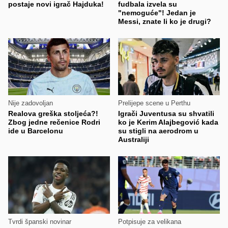
postaje novi igrač Hajduka!
fudbala izvela su
"nemoguće"! Jedan je
Messi, znate li ko je drugi?
Nije zadovoljan
Prelijepe scene u Perthu
Realova greška stoljeća?!
Igrači Juventusa su shvatili
Zbog jedne rečenice Rodri
ko je Kerim Alajbegović kada
ide u Barcelonu
su stigli na aerodrom u
Australiji
Tvrdi španski novinar
Potpisuje za velikana