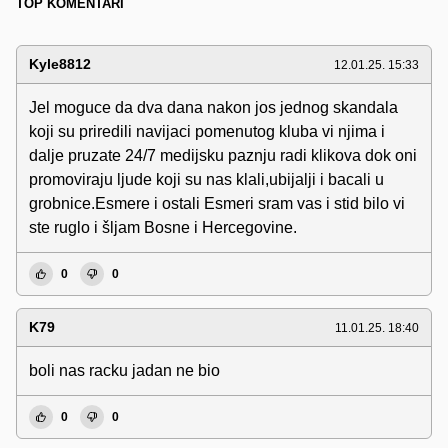
TOP KOMENTARI
Kyle8812
12.01.25. 15:33
Jel moguce da dva dana nakon jos jednog skandala
koji su priredili navijaci pomenutog kluba vi njima i
dalje pruzate 24/7 medijsku paznju radi klikova dok oni
promoviraju ljude koji su nas klali,ubijalji i bacali u
grobnice.Esmere i ostali Esmeri sram vas i stid bilo vi
ste ruglo i šljam Bosne i Hercegovine.
0
0
K79
11.01.25. 18:40
boli nas racku jadan ne bio
0
0