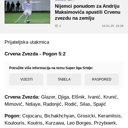
Nijemci ponudom za Andriju
Maksimovića spustili Crvenu
zvezdu na zemlju
2
10.01.25. 23:26
Prijateljska utakmica
Crvena Zvezda - Pogon 5:2
Potražite više informacija na temu Super liga Srbije:
VIJESTI
TABELA
RASPORED
Crvena Zvezda:
Glazer, Djiga, Elšnik, Ivanić, Krunić,
Mimović, Ndiaye, Radonjić, Rodić, Silas, Spajić
Pogon:
Cojocaru, Bichakhchyan, Grosicki, Keramitsis,
Koulouris, Koutris, Kurzawa, Leo Borges, Przyboerk,