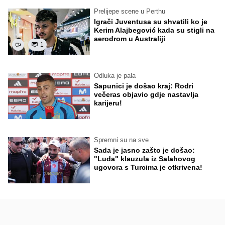
Prelijepe scene u Perthu
Igrači Juventusa su shvatili ko je
Kerim Alajbegović kada su stigli na
aerodrom u Australiji
1
Odluka je pala
Sapunici je došao kraj: Rodri
večeras objavio gdje nastavlja
karijeru!
Spremni su na sve
Sada je jasno zašto je došao:
"Luda" klauzula iz Salahovog
ugovora s Turcima je otkrivena!