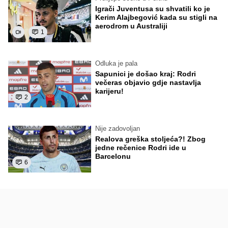
Igrači Juventusa su shvatili ko je
Kerim Alajbegović kada su stigli na
aerodrom u Australiji
1
Odluka je pala
Sapunici je došao kraj: Rodri
večeras objavio gdje nastavlja
karijeru!
2
Nije zadovoljan
Realova greška stoljeća?! Zbog
jedne rečenice Rodri ide u
Barcelonu
6