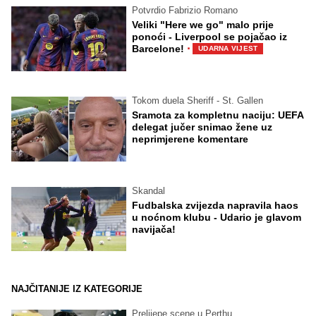
Potvrdio Fabrizio Romano
Veliki "Here we go" malo prije
ponoći - Liverpool se pojačao iz
·
Barcelone!
UDARNA VIJEST
Tokom duela Sheriff - St. Gallen
Sramota za kompletnu naciju: UEFA
delegat jučer snimao žene uz
neprimjerene komentare
Skandal
Fudbalska zvijezda napravila haos
u noćnom klubu - Udario je glavom
navijača!
NAJČITANIJE IZ KATEGORIJE
Prelijepe scene u Perthu