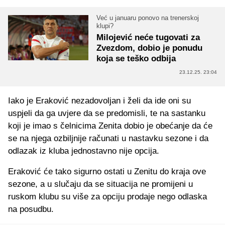
Već u januaru ponovo na trenerskoj
klupi?
Milojević neće tugovati za
Zvezdom, dobio je ponudu
koja se teško odbija
23.12.25. 23:04
Iako je Eraković nezadovoljan i želi da ide oni su
uspjeli da ga uvjere da se predomisli, te na sastanku
koji je imao s čelnicima Zenita dobio je obećanje da će
se na njega ozbiljnije računati u nastavku sezone i da
odlazak iz kluba jednostavno nije opcija.
Eraković će tako sigurno ostati u Zenitu do kraja ove
sezone, a u slučaju da se situacija ne promijeni u
ruskom klubu su više za opciju prodaje nego odlaska
na posudbu.