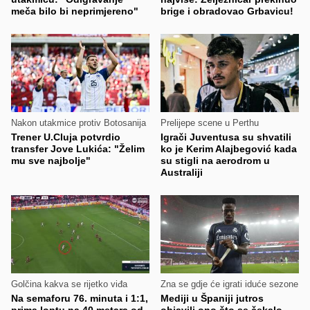
meča bilo bi neprimjereno"
brige i obradovao Grbavicu!
Nakon utakmice protiv Botosanija
Prelijepe scene u Perthu
Trener U.Cluja potvrdio
Igrači Juventusa su shvatili
transfer Jove Lukića: "Želim
ko je Kerim Alajbegović kada
mu sve najbolje"
su stigli na aerodrom u
Australiji
Golčina kakva se rijetko viđa
Zna se gdje će igrati iduće sezone
Na semaforu 76. minuta i 1:1,
Mediji u Španiji jutros
prima loptu na 40 metara od
objavili ono što se čekalo