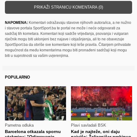
PRIKAŽI STRANICU KOMENTARA (0)
NAPOMENA:
Komentari odražavaju stavove njihovih autora/ica, a ne nužno
i stavove portala SportSport.ba te portal ne može i neće odgovarati za
sadržaj tih kometara. Komentari koji sadrže vrijeđanja, psovanja i vulgaran
riječnik mogu biti uklonjeni bez najave i objašnjenja, ali to ne obavezuje
SportSport.ba da obriše sve komentare koji krše pravila. Čitanjem prihvatate
mogućnost da među komentarima mogu biti pronađeni sadržaji koji mogu
biti u suprotnosti sa vašim uvjerenjima.
POPULARNO
Pametna odluka
Plavi savladali BSK
Barcelona otkazala spornu
Kad je najteže, oni daju
utakmicu: "Odigravanje
najviše: Željezničar prekinuo