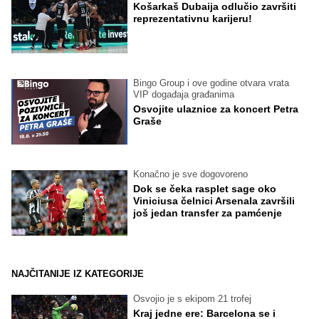
Košarkaš Dubaija odlučio završiti
reprezentativnu karijeru!
Bingo Group i ove godine otvara vrata
VIP događaja građanima
Osvojite ulaznice za koncert Petra
Graše
Konačno je sve dogovoreno
Dok se čeka rasplet sage oko
Viniciusa čelnici Arsenala završili
još jedan transfer za pamćenje
NAJČITANIJE IZ KATEGORIJE
Osvojio je s ekipom 21 trofej
Kraj jedne ere: Barcelona se i