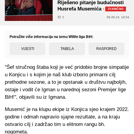
Riješeno pitanje budućnosti
Husrefa Musemića
·
ZVANIČNO
2
06.06.23. 16:54
Potražite više informacija na temu WWin liga BiH:
VIJESTI
TABELA
RASPORED
"Šef stručnog štaba koji je već pridobio brojne simpatije
u Konjicu i s kojim je naš klub izborio primarni cilj
prethodne sezone, a to je opstanak u društvu najboljih,
ostaje i vodit će Igman u narednoj sezoni Premijer lige
BiH!", objavili su iz Igmana.
Musemić je na klupu ekipe iz Konjica sjeo krajem 2022.
godine i odmah napravio sjajne rezultate, a na kraju
ostvario cilj i zadržao tim u elitnom rangu bh.
nogometa.