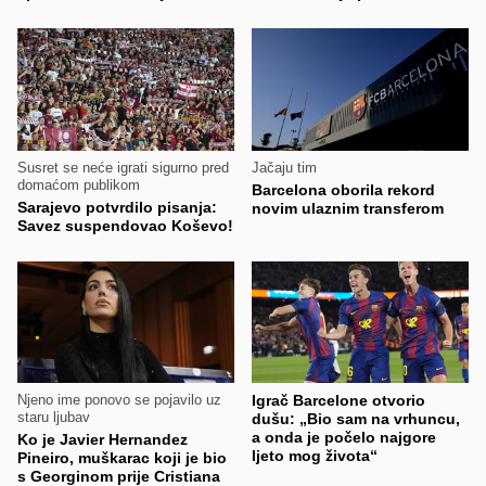
Susret se neće igrati sigurno pred
Jačaju tim
domaćom publikom
Barcelona oborila rekord
Sarajevo potvrdilo pisanja:
novim ulaznim transferom
Savez suspendovao Koševo!
Njeno ime ponovo se pojavilo uz
Igrač Barcelone otvorio
staru ljubav
dušu: „Bio sam na vrhuncu,
a onda je počelo najgore
Ko je Javier Hernandez
ljeto mog života“
Pineiro, muškarac koji je bio
s Georginom prije Cristiana