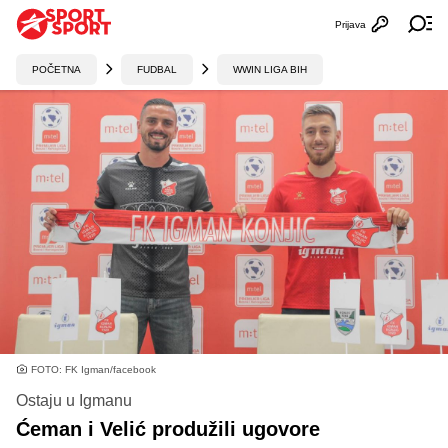
Prijava
Otvori profi
Ot
POČETNA
FUDBAL
WWIN LIGA BIH
FOTO: FK Igman/facebook
Ostaju u Igmanu
Ćeman i Velić produžili ugovore