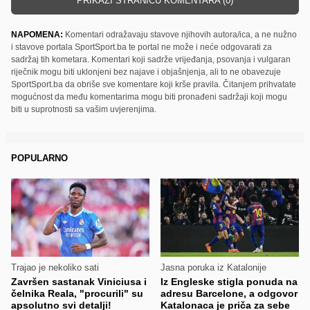
PRIKAŽI STRANICU KOMENTARA (0)
NAPOMENA:
Komentari odražavaju stavove njihovih autora/ica, a ne nužno
i stavove portala SportSport.ba te portal ne može i neće odgovarati za
sadržaj tih kometara. Komentari koji sadrže vrijeđanja, psovanja i vulgaran
riječnik mogu biti uklonjeni bez najave i objašnjenja, ali to ne obavezuje
SportSport.ba da obriše sve komentare koji krše pravila. Čitanjem prihvatate
mogućnost da među komentarima mogu biti pronađeni sadržaji koji mogu
biti u suprotnosti sa vašim uvjerenjima.
POPULARNO
Trajao je nekoliko sati
Jasna poruka iz Katalonije
Završen sastanak Viniciusa i
Iz Engleske stigla ponuda na
čelnika Reala, "procurili" su
adresu Barcelone, a odgovor
apsolutno svi detalji!
Katalonaca je priča za sebe