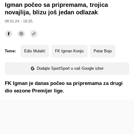
Igman počeo sa pripremama, trojica
novajlija, blizu još jedan odlazak
08.01.24. - 18:20,
Teme:
Edis Mulalić
FK Igman Konjic
Petar Bojo
Dodajte SportSport u vaš Google izbor
FK Igman je danas počeo sa pripremama za drugi
dio sezone Premijer lige.