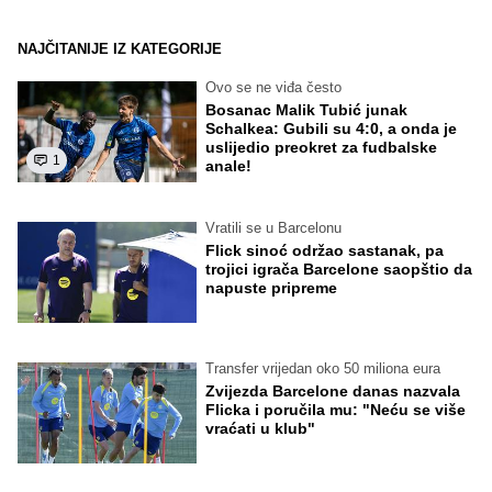
NAJČITANIJE IZ KATEGORIJE
Ovo se ne viđa često
Bosanac Malik Tubić junak
Schalkea: Gubili su 4:0, a onda je
uslijedio preokret za fudbalske
1
anale!
Vratili se u Barcelonu
Flick sinoć održao sastanak, pa
trojici igrača Barcelone saopštio da
napuste pripreme
Transfer vrijedan oko 50 miliona eura
Zvijezda Barcelone danas nazvala
Flicka i poručila mu: "Neću se više
vraćati u klub"