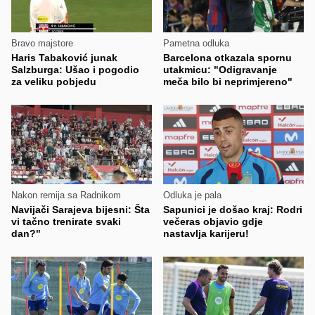
Bravo majstore
Pametna odluka
Haris Tabaković junak
Barcelona otkazala spornu
Salzburga: Ušao i pogodio
utakmicu: "Odigravanje
za veliku pobjedu
meča bilo bi neprimjereno"
Nakon remija sa Radnikom
Odluka je pala
Navijači Sarajeva bijesni: Šta
Sapunici je došao kraj: Rodri
vi tačno trenirate svaki
večeras objavio gdje
dan?"
nastavlja karijeru!