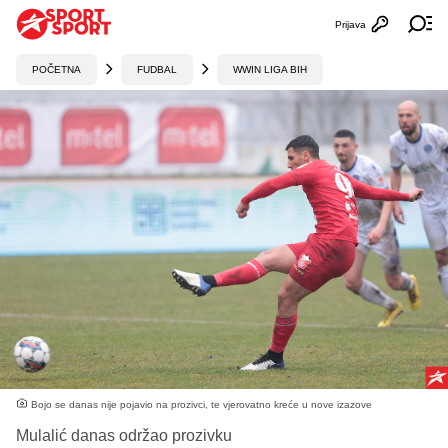
Prijava
Otvori profi
Ot
POČETNA
FUDBAL
WWIN LIGA BIH
Bojo se danas nije pojavio na prozivci, te vjerovatno kreće u nove izazove
Mulalić danas održao prozivku