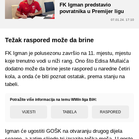
FK Igman predstavio
povratnika u Premijer ligu
07.01.24. 17:10
Težak raspored može da brine
FK Igman je polusezonu završio na 11. mjestu, mjestu
koje trenutno vodi u niži rang. Ono što Edisa Mullaića
dodatno može da brine jeste raspored u naredne četiri
kola, a onda će biti poznat ostatak, prema stanju na
tabeli.
Potražite više informacija na temu WWin liga BiH:
VIJESTI
TABELA
RASPORED
Igman će ugostiti GOŠK na otvaranju drugog dijela
sezone, a zatim slijede tri izrazito teška meča. U goste