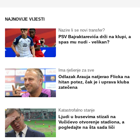
NAJNOVIJE VIJESTI
Nazire li se novi transfer?
PSV Bajraktarevića drži na klupi, a
spas mu nudi - velikan?
Ima rješenje za sve
Odlazak Arauja natjerao Flicka na
hitan potez, čak je i uprava kluba
zatečena
Katastrofalno stanje
Ljudi u busevima stizali na
Vučićevo otvorenje stadiona, a
pogledajte na šta sada liči