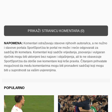
PRIKAŽI STRANICU KOMENTARA (0)
NAPOMENA:
Komentari odražavaju stavove njihovih autora/ica, a ne nužno
i stavove portala SportSport.ba te portal ne može i neće odgovarati za
sadržaj tih kometara. Komentari koji sadrže vrijeđanja, psovanja i vulgaran
riječnik mogu biti uklonjeni bez najave i objašnjenja, ali to ne obavezuje
SportSport.ba da obriše sve komentare koji krše pravila. Čitanjem prihvatate
mogućnost da među komentarima mogu biti pronađeni sadržaji koji mogu
biti u suprotnosti sa vašim uvjerenjima.
POPULARNO