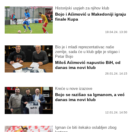
Historijski uspjeh za njihov klub
Bojo i Aćimović u Makedoniji igraju
finale Kupa
19.04.24. 13:30
Bio je i mladi reprezentativac naše
zemlje, sada će u klub gdje je stigao i
Petar Bojo
Miloš Aćimović napustio BiH, od
danas ima novi klub
26.01.24. 14:15
Kreće u nove izazove
Bojo se razišao sa Igmanom, a već
danas ima novi klub
12.01.24. 14:50
Igman će biti itekako oslabljen zbog