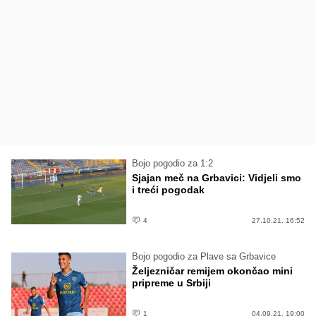
Bojo pogodio za 1:2
Sjajan meč na Grbavici: Vidjeli smo
i treći pogodak
4
27.10.21. 16:52
Bojo pogodio za Plave sa Grbavice
Željezničar remijem okončao mini
pripreme u Srbiji
1
04.09.21. 19:00