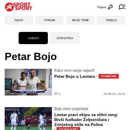
Prijava
Otvori profi
Ot
NOVO
FORUM
MOJE TEME
TABELE
VIJESTI
STATISTIKA
Petar Bojo
Kako smo ranije najavili
·
Petar Bojo u Leotaru
ZVANIČNO
2
26.08.25. 15:15
Bojo novo pojačanje
Leotar pravi ekipu za elitni rang:
Bivši fudbaler Željezničara i
Zrinjskog stiže na Police
·
SAZNAJEMO