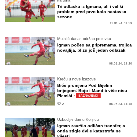
kartona
Tri odlaska iz Igmana, ali i veliki
problem pred prvo kolo nastavka
sezone
11.01.24. 11:29
Mulalić danas održao prozivku
Igman počeo sa pripremama, trojica
novajlija, blizu još jedan odlazak
08.01.24. 18:20
Kreću u nove izazove
Biće promjena Pod Bijelim
brijegom: Bojo i Mandić više nisu
·
Plemići
SAZNAJEMO
2
06.06.23. 14:18
Uzbudljiv dan u Konjicu
Igman završio odličan transfer, a
onda stigle dvije katastrofalne
vijesti