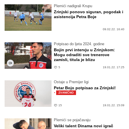
Plemići nadigrali Krupu
Zrinjski ponovo siguran, pogodak i
asistencija Petra Boje
09.02.22. 16:40
Potpisao do ljeta 2024. godine
Bojin prvi intervju u Zrinjskom:
Mogu odraditi sve trenerove
zamisli, titula je blizu
5
19.01.22. 17:25
Ostaje u Premijer ligi
Petar Bojo potpisao za Zrinjski!
·
ZVANIČNO
15
19.01.22. 15:09
Plemići se pojačavaju
Veliki talent Dinama novi igrač