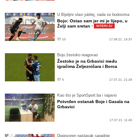
U Bijeljini slavi jubilej, nada se bodovima
Bojo: Ostao sam jer mi je lijepo, u
·
Želji sam sretan
INTERVJU
10
17.08.21. 14:37
Bojo žestoko reagovao
Žestoko je na Grbavici među
igračima Željezničara i Borca
5
17.07.21. 21:29
Kao što je SportSport.ba i najavio
Potvrđen ostanak Boje i Gasala na
Grbavici
17.07.21. 11:40
Dogovoren nastavak saradnje