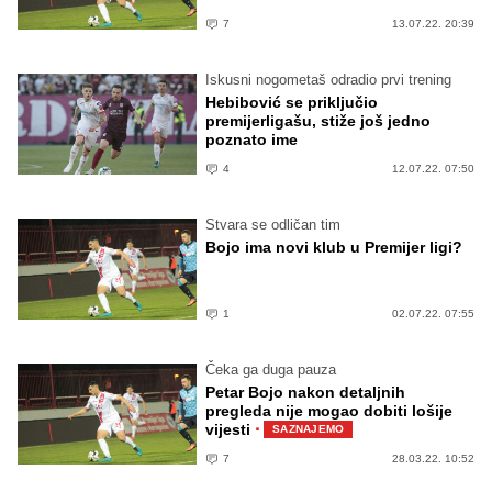
7
13.07.22. 20:39
Iskusni nogometaš odradio prvi trening
Hebibović se priključio
premijerligašu, stiže još jedno
poznato ime
4
12.07.22. 07:50
Stvara se odličan tim
Bojo ima novi klub u Premijer ligi?
1
02.07.22. 07:55
Čeka ga duga pauza
Petar Bojo nakon detaljnih
pregleda nije mogao dobiti lošije
·
vijesti
SAZNAJEMO
7
28.03.22. 10:52