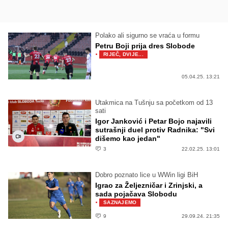
Polako ali sigurno se vraća u formu
Petru Boji prija dres Slobode
·
RIJEČ, DVIJE...
05.04.25. 13:21
Utakmica na Tušnju sa početkom od 13
sati
Igor Janković i Petar Bojo najavili
sutrašnji duel protiv Radnika: "Svi
dišemo kao jedan"
3
22.02.25. 13:01
Dobro poznato lice u WWin ligi BiH
Igrao za Željezničar i Zrinjski, a
sada pojačava Slobodu
·
SAZNAJEMO
9
29.09.24. 21:35