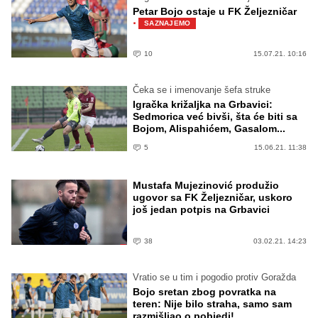
Petar Bojo ostaje u FK Željezničar
·
SAZNAJEMO
10
15.07.21. 10:16
Čeka se i imenovanje šefa struke
Igračka križaljka na Grbavici:
Sedmorica već bivši, šta će biti sa
Bojom, Alispahićem, Gasalom...
5
15.06.21. 11:38
Mustafa Mujezinović produžio
ugovor sa FK Željezničar, uskoro
još jedan potpis na Grbavici
38
03.02.21. 14:23
Vratio se u tim i pogodio protiv Goražda
Bojo sretan zbog povratka na
teren: Nije bilo straha, samo sam
razmišljao o pobjedi!