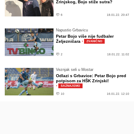
Zrinjskog, Bojo stiže sutra?
6
18.01.22. 20:47
Napustio Grbavicu
Petar Bojo više nije fudbaler
·
Željezničara
ZVANIČNO
2
18.01.22. 11:02
Veznjak seli u Mostar
Odlazi s Grbavice: Petar Bojo pred
potpisom za HŠK Zrinjski!
·
SAZNAJEMO
10
16.01.22. 12:10