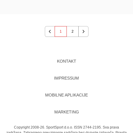
1
2
Previous
Next
KONTAKT
IMPRESSUM
MOBILNE APLIKACIJE
MARKETING
Copyright 2008-26. SportSport d.o.o. ISSN 2744-2195. Sva prava
zadržana. Zabranjeno preuzimanje sadržaja bez dozvole izdavača.
Pravila