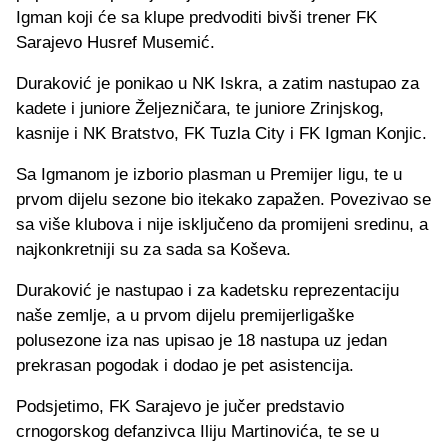
Igman koji će sa klupe predvoditi bivši trener FK
Sarajevo Husref Musemić.
Duraković je ponikao u NK Iskra, a zatim nastupao za
kadete i juniore Željezničara, te juniore Zrinjskog,
kasnije i NK Bratstvo, FK Tuzla City i FK Igman Konjic.
Sa Igmanom je izborio plasman u Premijer ligu, te u
prvom dijelu sezone bio itekako zapažen. Povezivao se
sa više klubova i nije isključeno da promijeni sredinu, a
najkonkretniji su za sada sa Koševa.
Duraković je nastupao i za kadetsku reprezentaciju
naše zemlje, a u prvom dijelu premijerligaške
polusezone iza nas upisao je 18 nastupa uz jedan
prekrasan pogodak i dodao je pet asistencija.
Podsjetimo, FK Sarajevo je jučer predstavio
crnogorskog defanzivca Iliju Martinovića, te se u