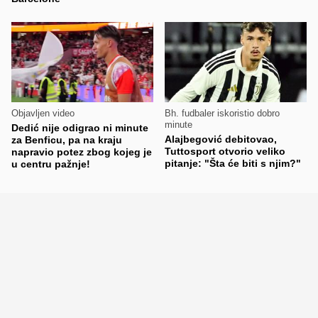
Objavljen video
Bh. fudbaler iskoristio dobro
minute
Dedić nije odigrao ni minute
Alajbegović debitovao,
za Benficu, pa na kraju
Tuttosport otvorio veliko
napravio potez zbog kojeg je
pitanje: "Šta će biti s njim?"
u centru pažnje!