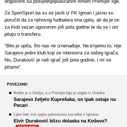
dogovoriti sa posljednjeplasiranim timom Premijer lige.
Za SportSport.ba su se javili iz FK Igman i jasno su
poručili da za njihovog fudbalera ima upita, ali da je on
za klub vezan ugovorom još pola godine te da se i oni
pitaju o transferu.
“Bilo je upita, što nas ne iznenađuje. Ne krijemo to, nije
Sarajevo jedini klub koji se interesira za našeg igrača.
No, Duraković je naš igrač još pola godine, i mi se
pitamo“.
POVEZANO
Rođen je u Orašju, a u Premijer ligu je stigao iz Osijeka
Sarajevo željelo Kuprešaka, on ipak ostaje na
Pecari
Lijevi bek ima sjajnu polusezonu iza sebe u Igmanu
Elvir Duraković blizu dolaska na Koševo?
·
SAZNAJEMO