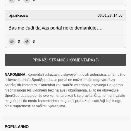
pjanke.sa
06.01.23. 14:50
Bas me cudi da vas portal neko demantuje….
3
3
PRIKAŽI STRANICU KOMENTARA (3)
NAPOMENA:
Komentari odražavaju stavove njihovih autora/ica, a ne nužno
i stavove portala SportSport.ba te portal ne može i neće odgovarati za
sadržaj tih kometara. Komentari koji sadrže vrijeđanja, psovanja i vulgaran
riječnik mogu biti uklonjeni bez najave i objašnjenja, ali to ne obavezuje
SportSport.ba da obriše sve komentare koji krše pravila. Čitanjem prihvatate
mogućnost da među komentarima mogu biti pronađeni sadržaji koji mogu
biti u suprotnosti sa vašim uvjerenjima.
POPULARNO