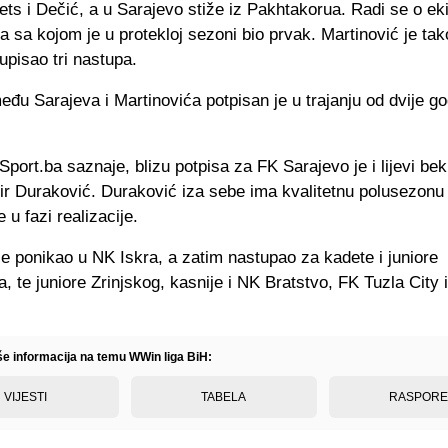
s i Dečić, a u Sarajevo stiže iz Pakhtakorua. Radi se o eki
 sa kojom je u protekloj sezoni bio prvak. Martinović je ta
pisao tri nastupa.
đu Sarajeva i Martinovića potpisan je u trajanju od dvije go
port.ba saznaje, blizu potpisa za FK Sarajevo je i lijevi be
vir Duraković. Duraković iza sebe ima kvalitetnu polusezonu
e u fazi realizacije.
e ponikao u NK Iskra, a zatim nastupao za kadete i juniore
a, te juniore Zrinjskog, kasnije i NK Bratstvo, FK Tuzla City
iše informacija na temu WWin liga BiH:
VIJESTI
TABELA
RASPOR