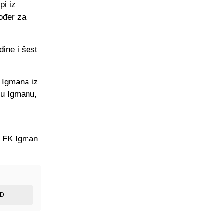
pi iz
kođer za
dine i šest
k Igmana iz
 u Igmanu,
 i FK Igman
ED