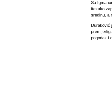
Sa Igmanom 
itekako zap
sredinu, a 
Duraković j
premijerli
pogodak i d