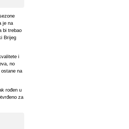
 sezone
a je na
a bi trebao
i Brijeg
alitete i
eva, no
 ostane na
jak rođen u
otvrđeno za