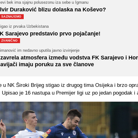
jevi bek ima sjajnu polusezonu iza sebe u Igmanu
lvir Duraković blizu dolaska na Koševo?
SAZNAJEMO
tigao iz prvaka Uzbekistana
K Sarajevo predstavio prvo pojačanje!
ZVANIČNO
imanović im nedavno uputila javno izvinjenje
zavrela atmosfera između vodstva FK Sarajevo i Hord
avijači imaju poruku za sve članove
 u NK Široki Brijeg stigao iz drugog tima Osijeka i brzo op
 Upisao je 16 nastupa u Premijer ligi uz po jedan pogodak i a