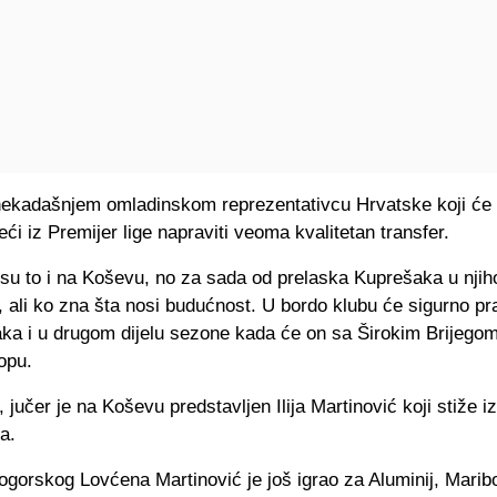
nekadašnjem omladinskom reprezentativcu Hrvatske koji će
i iz Premijer lige napraviti veoma kvalitetan transfer.
 su to i na Koševu, no za sada od prelaska Kuprešaka u nji
 ali ko zna šta nosi budućnost. U bordo klubu će sigurno pra
aka i u drugom dijelu sezone kada će on sa Širokim Brijego
ropu.
 jučer je na Koševu predstavljen Ilija Martinović koji stiže iz
a.
gorskog Lovćena Martinović je još igrao za Aluminij, Maribo