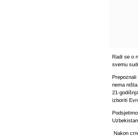
Radi se o 
svemu sudeć
Prepoznali
nema ništa,
21-godišnj
izboriti Ev
Podsjetimo,
Uzbekistan
Nakon crno