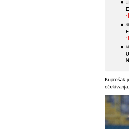
Li
E
·
S
F
·
Al
U
N
Kuprešak je
očekivanja.