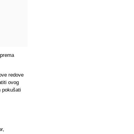
 prema
hove redove
titi ovog
m pokušati
r,