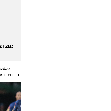
i Zla:
ravdao
sistenciju.