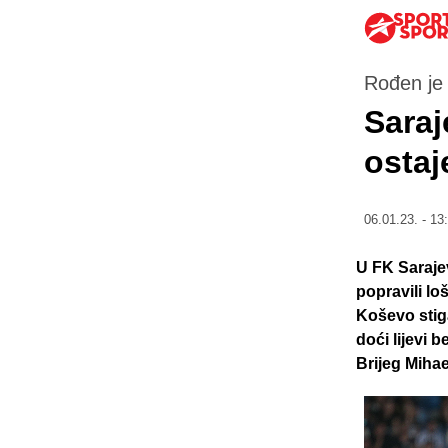
Rođen je 
Saraj
ostaj
06.01.23. - 13
U FK Saraje
popravili lo
Koševo stiga
doći lijevi 
Brijeg Miha