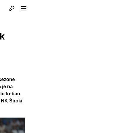
Otvori profil
Otvori meni
ak
 sezone
 je na
 bi trebao
a NK Široki