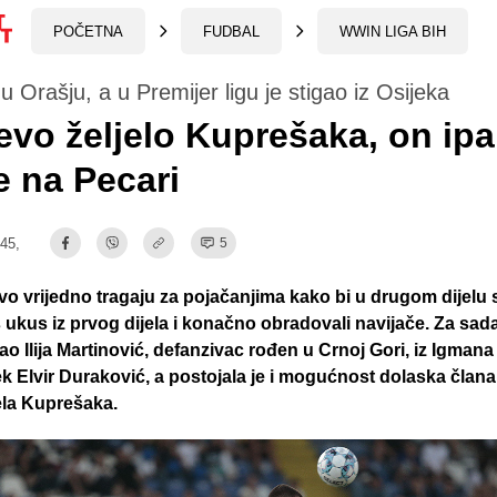
POČETNA
FUDBAL
WWIN LIGA BIH
u Orašju, a u Premijer ligu je stigao iz Osijeka
evo željelo Kuprešaka, on ip
e na Pecari
:45,
5
vo vrijedno tragaju za pojačanjima kako bi u drugom dijelu
š ukus iz prvog dijela i konačno obradovali navijače. Za sada
o Ilija Martinović, defanzivac rođen u Crnoj Gori, iz Igmana
bek Elvir Duraković, a postojala je i mogućnost dolaska član
ela Kuprešaka.