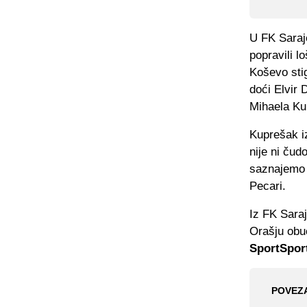
U FK Saraj
popravili l
Koševo stig
doći Elvir 
Mihaela Ku
Kuprešak iz
nije ni čud
saznajemo 
Pecari.
Iz FK Saraj
Orašju obuć
SportSport
POVEZ