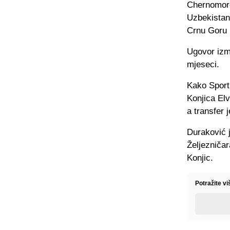
Chernomoret
Uzbekistana
Crnu Goru u
Ugovor izme
mjeseci.
Kako SportS
Konjica El
a transfer j
Duraković j
Željezničar
Konjic.
Potražite v