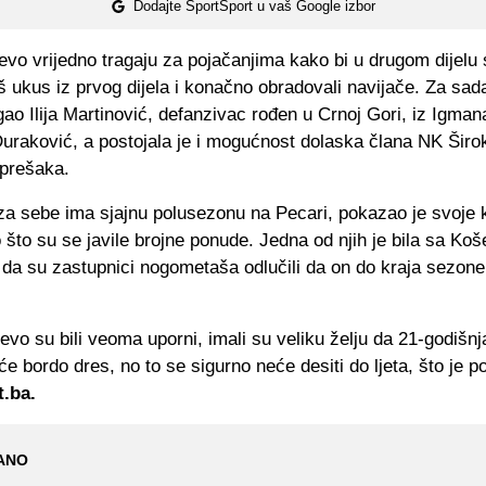
Dodajte SportSport u vaš Google izbor
evo vrijedno tragaju za pojačanjima kako bi u drugom dijelu
oš ukus iz prvog dijela i konačno obradovali navijače. Za sad
ao Ilija Martinović, defanzivac rođen u Crnoj Gori, iz Igman
Duraković, a postojala je i mogućnost dolaska člana NK Širok
prešaka.
a sebe ima sjajnu polusezonu na Pecari, pokazao je svoje kv
o što su se javile brojne ponude. Jedna od njih je bila sa Koš
da su zastupnici nogometaša odlučili da on do kraja sezone
evo su bili veoma uporni, imali su veliku želju da 21-godišn
e bordo dres, no to se sigurno neće desiti do ljeta, što je p
.ba.
ANO