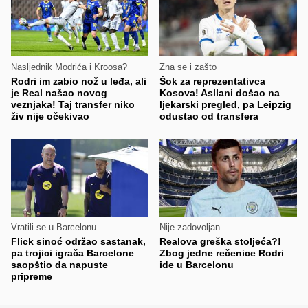
Nasljednik Modrića i Kroosa?
Zna se i zašto
Rodri im zabio nož u leđa, ali
Šok za reprezentativca
je Real našao novog
Kosova! Asllani došao na
veznjaka! Taj transfer niko
ljekarski pregled, pa Leipzig
živ nije očekivao
odustao od transfera
Vratili se u Barcelonu
Nije zadovoljan
Flick sinoć održao sastanak,
Realova greška stoljeća?!
pa trojici igrača Barcelone
Zbog jedne rečenice Rodri
saopštio da napuste
ide u Barcelonu
pripreme