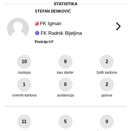
STATISTIKA
STEFAN DENKOVIĆ
FK Igman
FK Radnik Bijeljina
Pozicija:
MF
10
9
2
nastupa
kao starter
žutih kartona
1
0
2
crvenih kartona
asistencija
golova
11
5
0