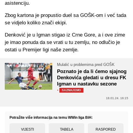
asistenciju.
Zbog kartona je propustio duel sa GOŠK-om i već tada
se vidjelo koliko znači ekipi.
Denković je u Igman stigao iz Crne Gore, a i ove zime
je imao ponuda da se vrati u tu zemlju, no odlučio je
ostati u Premijer ligi naše zemlje.
Mulalić u problemima pred GOŠK
Poznato je da li ćemo sjajnog
Denkovića gledati u dresu FK
Igman u nastavku sezone
·
SAZNAJEMO
18.01.24. 16:15
Potražite više informacija na temu WWin liga BiH:
VIJESTI
TABELA
RASPORED