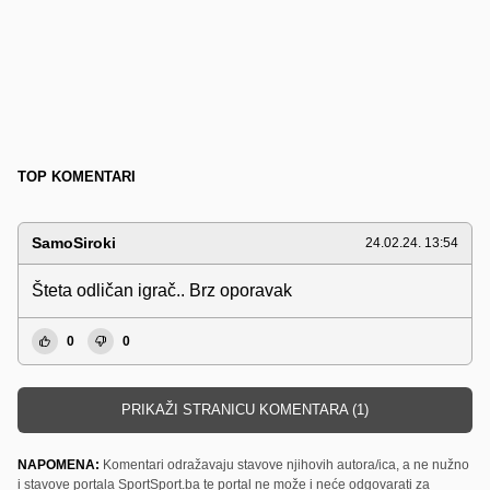
TOP KOMENTARI
SamoSiroki
24.02.24. 13:54
Šteta odličan igrač.. Brz oporavak
0
0
PRIKAŽI STRANICU KOMENTARA (1)
NAPOMENA:
Komentari odražavaju stavove njihovih autora/ica, a ne nužno
i stavove portala SportSport.ba te portal ne može i neće odgovarati za