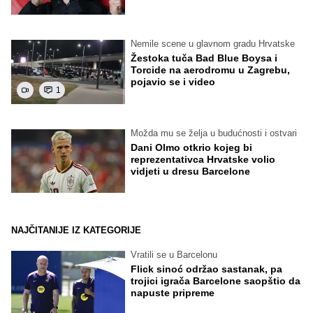
Nemile scene u glavnom gradu Hrvatske
Žestoka tuča Bad Blue Boysa i
Torcide na aerodromu u Zagrebu,
pojavio se i video
1
Možda mu se želja u budućnosti i ostvari
Dani Olmo otkrio kojeg bi
reprezentativca Hrvatske volio
vidjeti u dresu Barcelone
NAJČITANIJE IZ KATEGORIJE
Vratili se u Barcelonu
Flick sinoć održao sastanak, pa
trojici igrača Barcelone saopštio da
napuste pripreme