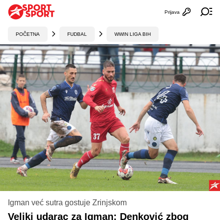
Prijava
Otvori profi
Ot
POČETNA
FUDBAL
WWIN LIGA BIH
Igman već sutra gostuje Zrinjskom
Veliki udarac za Igman: Denković zbog