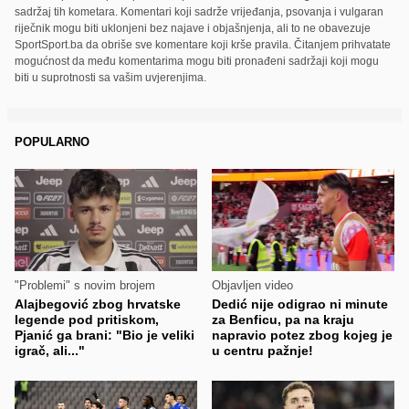
sadržaj tih kometara. Komentari koji sadrže vrijeđanja, psovanja i vulgaran
riječnik mogu biti uklonjeni bez najave i objašnjenja, ali to ne obavezuje
SportSport.ba da obriše sve komentare koji krše pravila. Čitanjem prihvatate
mogućnost da među komentarima mogu biti pronađeni sadržaji koji mogu
biti u suprotnosti sa vašim uvjerenjima.
POPULARNO
"Problemi" s novim brojem
Objavljen video
Alajbegović zbog hrvatske
Dedić nije odigrao ni minute
legende pod pritiskom,
za Benficu, pa na kraju
Pjanić ga brani: "Bio je veliki
napravio potez zbog kojeg je
igrač, ali..."
u centru pažnje!