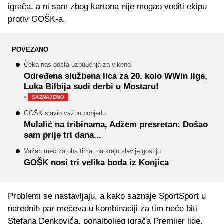
igrača, a ni sam zbog kartona nije mogao voditi ekipu
protiv GOŠK-a.
POVEZANO
Čeka nas dosta uzbuđenja za vikend
Određena službena lica za 20. kolo WWin lige,
Luka Bilbija sudi derbi u Mostaru!
·
SAZNAJEMO
GOŠK slavio važnu pobjedu
Mulalić na tribinama, Adžem presretan: Došao
sam prije tri dana...
Važan meč za oba tima, na kraju slavlje gostiju
GOŠK nosi tri velika boda iz Konjica
Problemi se nastavljaju, a kako saznaje SportSport u
narednih par mečeva u kombinaciji za tim neće biti
Stefana Denkovića, ponajboljeg igrača Premijer lige.