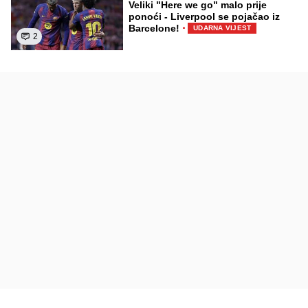
Veliki "Here we go" malo prije
ponoći - Liverpool se pojačao iz
·
Barcelone!
UDARNA VIJEST
2