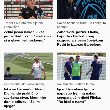
Trener FK Sarajevo nije bio
Davno napustio Barcu, a i dalje im
zadovoljan
pomaže
Zekić jasan nakon kiksa
Zaboravite pozive Flicka,
protiv Radnika! "Pucali smo
Laporte i Decka! Zbog
si u glavu, jednostavno"
razgovora s ovim čovjekom
Rodri je izabrao Barcelonu
Želi stvoriti jaku konkurenciju
Na izlaznim vratima kluba
Iako su Bernardo Silva i
Igrač Barcelone ljutito
Diomande praktično
napustio trening nakon
završena stvar, Mourinho
srceparajućih riječi Flicka:
donio odluku: "Želim i
"Ne ideš s nama"
njega"