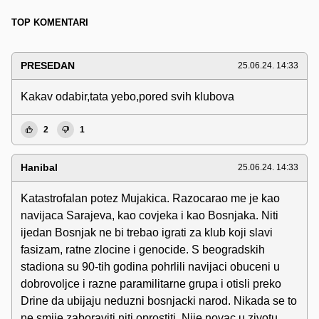
TOP KOMENTARI
PRESEDAN
25.06.24. 14:33
Kakav odabir,tata yebo,pored svih klubova
2
1
Hanibal
25.06.24. 14:33
Katastrofalan potez Mujakica. Razocarao me je kao
navijaca Sarajeva, kao covjeka i kao Bosnjaka. Niti
ijedan Bosnjak ne bi trebao igrati za klub koji slavi
fasizam, ratne zlocine i genocide. S beogradskih
stadiona su 90-tih godina pohrlili navijaci obuceni u
dobrovoljce i razne paramilitarne grupa i otisli preko
Drine da ubijaju neduzni bosnjacki narod. Nikada se to
ne smije zaboraviti niti oprostiti. Nije novac u zivotu