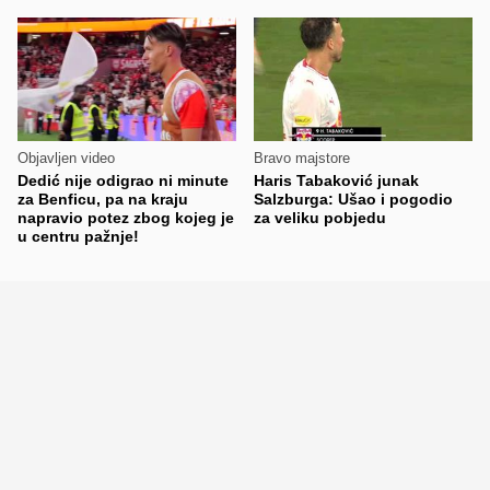
Objavljen video
Bravo majstore
Dedić nije odigrao ni minute
Haris Tabaković junak
za Benficu, pa na kraju
Salzburga: Ušao i pogodio
napravio potez zbog kojeg je
za veliku pobjedu
u centru pažnje!