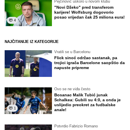
Pejčinović uskoro u novom klubu
"Novi Džeko" pred transferom
karijere! Wolfsburg dogovorio
posao vrijedan čak 25 miliona eura!
4
NAJČITANIJE IZ KATEGORIJE
Vratili se u Barcelonu
Flick sinoć održao sastanak, pa
trojici igrača Barcelone saopštio da
napuste pripreme
Ovo se ne viđa često
Bosanac Malik Tubić junak
Schalkea: Gubili su 4:0, a onda je
uslijedio preokret za fudbalske
1
anale!
Potvrdio Fabrizio Romano