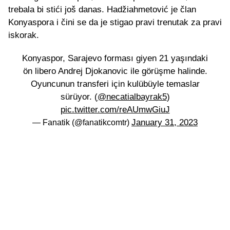
trebala bi stići još danas. Hadžiahmetović je član
Konyaspora i čini se da je stigao pravi trenutak za pravi
iskorak.
Konyaspor, Sarajevo forması giyen 21 yaşındaki
ön libero Andrej Djokanovic ile görüşme halinde.
Oyuncunun transferi için kulübüyle temaslar
sürüyor. (
@necatialbayrak5
)
pic.twitter.com/reAUmwGiuJ
January 31, 2023
— Fanatik (@fanatikcomtr)