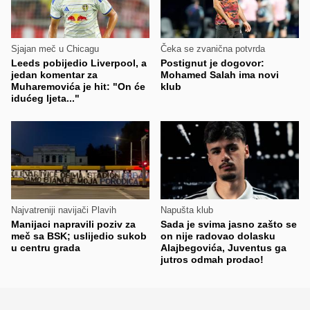
Sjajan meč u Chicagu
Čeka se zvanična potvrda
Leeds pobijedio Liverpool, a
Postignut je dogovor:
jedan komentar za
Mohamed Salah ima novi
Muharemovića je hit: "On će
klub
idućeg ljeta..."
Najvatreniji navijači Plavih
Napušta klub
Manijaci napravili poziv za
Sada je svima jasno zašto se
meč sa BSK; uslijedio sukob
on nije radovao dolasku
u centru grada
Alajbegovića, Juventus ga
jutros odmah prodao!