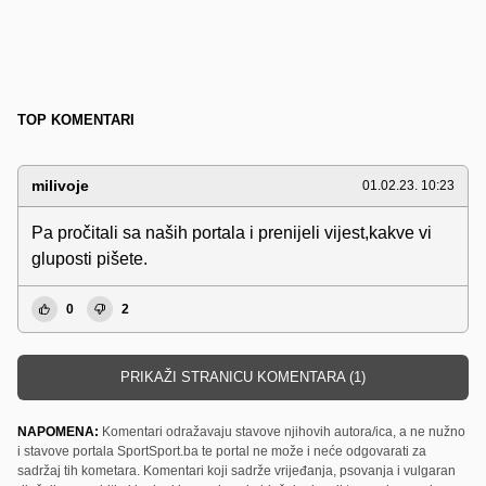
TOP KOMENTARI
milivoje
01.02.23. 10:23
Pa pročitali sa naših portala i prenijeli vijest,kakve vi
gluposti pišete.
0
2
PRIKAŽI STRANICU KOMENTARA (1)
NAPOMENA:
Komentari odražavaju stavove njihovih autora/ica, a ne nužno
i stavove portala SportSport.ba te portal ne može i neće odgovarati za
sadržaj tih kometara. Komentari koji sadrže vrijeđanja, psovanja i vulgaran