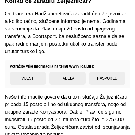
Koliko će zaraditi Željezničar?
Od transfera Hadžiahmetovića zaradit će i Željezničar,
a koliko tačno, službene informacije nema. Godinama
se spominje da Plavi imaju 20 posto od njegovog
transfera, a Sportsport. ba neslužbeno saznaje da se
ipak radi o manjem postotku ukoliko transfer bude
unutar turske lige.
Potražite više informacija na temu WWin liga BiH:
VIJESTI
TABELA
RASPORED
Naše informacije govore da u tom slučaju Željezničaru
pripada 15 posto ali ne od ukupnog transfera, nego od
ukupne zarade Konyaspora. Dakle, Plavi će sigurno
inkasirati 15 posto od 2.5 miliona eura što je 375.000
eura. Ostala zarada Željezničara zavisi od ispunjavanja
uslova vezanih za bonuse.