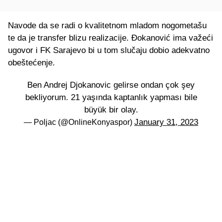
Navode da se radi o kvalitetnom mladom nogometašu
te da je transfer blizu realizacije. Đokanović ima važeći
ugovor i FK Sarajevo bi u tom slučaju dobio adekvatno
obeštećenje.
Ben Andrej Djokanovic gelirse ondan çok şey
bekliyorum. 21 yaşında kaptanlık yapması bile
büyük bir olay.
January 31, 2023
— Poljac (@OnlineKonyaspor)