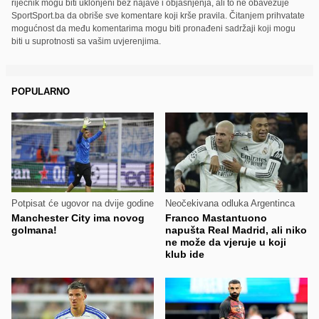
riječnik mogu biti uklonjeni bez najave i objašnjenja, ali to ne obavezuje
SportSport.ba da obriše sve komentare koji krše pravila. Čitanjem prihvatate
mogućnost da među komentarima mogu biti pronađeni sadržaji koji mogu
biti u suprotnosti sa vašim uvjerenjima.
POPULARNO
Potpisat će ugovor na dvije godine
Neočekivana odluka Argentinca
Manchester City ima novog
Franco Mastantuono
golmana!
napušta Real Madrid, ali niko
ne može da vjeruje u koji
klub ide