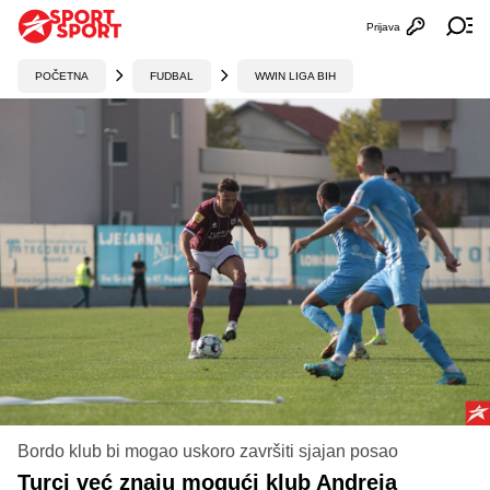
Prijava
Otvori profi
Ot
POČETNA
FUDBAL
WWIN LIGA BIH
Bordo klub bi mogao uskoro završiti sjajan posao
Turci već znaju mogući klub Andreja