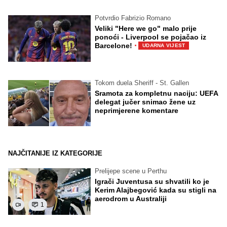
Potvrdio Fabrizio Romano
Veliki "Here we go" malo prije
ponoći - Liverpool se pojačao iz
·
Barcelone!
UDARNA VIJEST
Tokom duela Sheriff - St. Gallen
Sramota za kompletnu naciju: UEFA
delegat jučer snimao žene uz
neprimjerene komentare
NAJČITANIJE IZ KATEGORIJE
Prelijepe scene u Perthu
Igrači Juventusa su shvatili ko je
Kerim Alajbegović kada su stigli na
aerodrom u Australiji
1