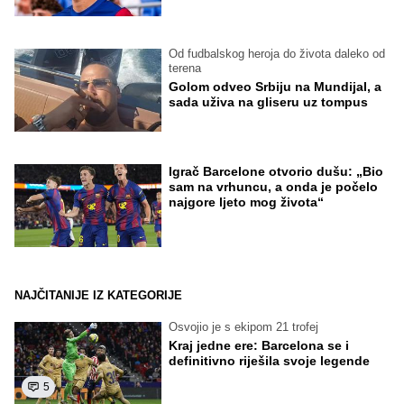
Od fudbalskog heroja do života daleko od
terena
Golom odveo Srbiju na Mundijal, a
sada uživa na gliseru uz tompus
Igrač Barcelone otvorio dušu: „Bio
sam na vrhuncu, a onda je počelo
najgore ljeto mog života“
NAJČITANIJE IZ KATEGORIJE
Osvojio je s ekipom 21 trofej
Kraj jedne ere: Barcelona se i
definitivno riješila svoje legende
5