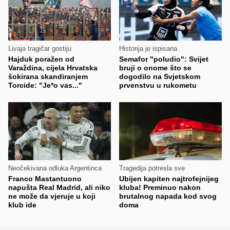
Livaja tragičar gostiju
Historija je ispisana
Hajduk poražen od
Semafor "poludio": Svijet
Varaždina, cijela Hrvatska
bruji o onome što se
šokirana skandiranjem
dogodilo na Svjetskom
Torcide: "Je*o vas..."
prvenstvu u rukometu
Neočekivana odluka Argentinca
Tragedija potresla sve
Franco Mastantuono
Ubijen kapiten najtrofejnijeg
napušta Real Madrid, ali niko
kluba! Preminuo nakon
ne može da vjeruje u koji
brutalnog napada kod svog
klub ide
doma