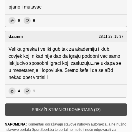
pjano i mutavac
0
6
dzamm
28.11.23. 15:37
Velika greska i veliki gubitak za akademiju i klub,
covjek koji nikad nije dao da igraju podobni vec samo i
iskljucivo sposobni igraci koji zasluzuju...ne uklapa se
u mesetarenje i lopovluke. Sretno šefe i da se aBd
nekad opet vratis!!!
4
1
PRIKAŽI STRANICU KOMENTARA (13)
NAPOMENA:
Komentari odražavaju stavove njihovih autora/ica, a ne nužno
i stavove portala SportSport.ba te portal ne može i neće odgovarati za