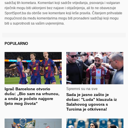
sadržaj tih kometara. Komentari koji sadrže vrijeđanja, psovanja i vulgaran
riječnik mogu biti uklonjeni bez najave i objašnjenja, ali to ne obavezuje
SportSport.ba da obriše sve komentare koji krše pravila. Čitanjem prihvatate
mogućnost da među komentarima mogu biti pronađeni sadržaji koji mogu
biti u suprotnosti sa vašim uvjerenjima.
POPULARNO
Igrač Barcelone otvorio
Spremni su na sve
dušu: „Bio sam na vrhuncu,
Sada je jasno zašto je
a onda je počelo najgore
došao: "Luda" klauzula iz
ljeto mog života“
Salahovog ugovora s
Turcima je otkrivena!