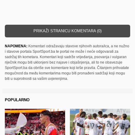
PRIKAŽI STRANICU KOMENTARA (0)
NAPOMENA:
Komentari odražavaju stavove njihovih autora/ica, a ne nužno
i stavove portala SportSport.ba te portal ne može i neće odgovarati za
sadržaj tih kometara. Komentari koji sadrže vrijeđanja, psovanja i vulgaran
riječnik mogu biti uklonjeni bez najave i objašnjenja, ali to ne obavezuje
SportSport.ba da obriše sve komentare koji krše pravila. Čitanjem prihvatate
mogućnost da među komentarima mogu biti pronađeni sadržaji koji mogu
biti u suprotnosti sa vašim uvjerenjima.
POPULARNO