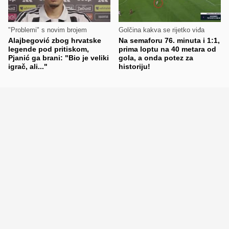
"Problemi" s novim brojem
Golčina kakva se rijetko viđa
Alajbegović zbog hrvatske
Na semaforu 76. minuta i 1:1,
legende pod pritiskom,
prima loptu na 40 metara od
Pjanić ga brani: "Bio je veliki
gola, a onda potez za
igrač, ali..."
historiju!