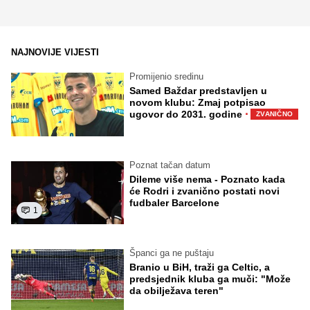
NAJNOVIJE VIJESTI
Promijenio sredinu
Samed Baždar predstavljen u
novom klubu: Zmaj potpisao
·
ugovor do 2031. godine
ZVANIČNO
Poznat tačan datum
Dileme više nema - Poznato kada
će Rodri i zvanično postati novi
fudbaler Barcelone
1
Španci ga ne puštaju
Branio u BiH, traži ga Celtic, a
predsjednik kluba ga muči: "Može
da obilježava teren"