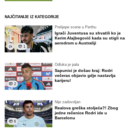
NAJČITANIJE IZ KATEGORIJE
Prelijepe scene u Perthu
Igrači Juventusa su shvatili ko je
Kerim Alajbegović kada su stigli na
aerodrom u Australiji
1
Odluka je pala
Sapunici je došao kraj: Rodri
večeras objavio gdje nastavlja
karijeru!
2
Nije zadovoljan
Realova greška stoljeća?! Zbog
jedne rečenice Rodri ide u
Barcelonu
6