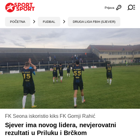
Prijava
Otvori profi
Ot
POČETNA
FUDBAL
DRUGA LIGA FBIH (SJEVER)
FK Seona iskoristio kiks FK Gornji Rahić
Sjever ima novog lidera, nevjerovatni
rezultati u Priluku i Brčkom