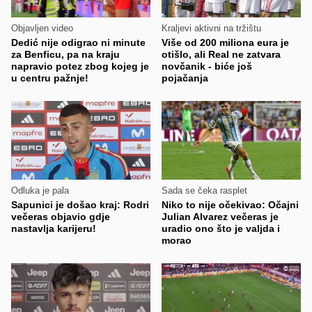
Objavljen video
Kraljevi aktivni na tržištu
Dedić nije odigrao ni minute
Više od 200 miliona eura je
za Benficu, pa na kraju
otišlo, ali Real ne zatvara
napravio potez zbog kojeg je
novčanik - biće još
u centru pažnje!
pojačanja
Odluka je pala
Sada se čeka rasplet
Sapunici je došao kraj: Rodri
Niko to nije očekivao: Očajni
večeras objavio gdje
Julian Alvarez večeras je
nastavlja karijeru!
uradio ono što je valjda i
morao