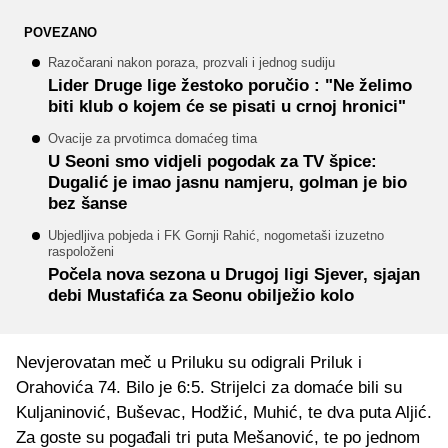
POVEZANO
Razočarani nakon poraza, prozvali i jednog sudiju
Lider Druge lige žestoko poručio : "Ne želimo
biti klub o kojem će se pisati u crnoj hronici"
Ovacije za prvotimca domaćeg tima
U Seoni smo vidjeli pogodak za TV špice:
Dugalić je imao jasnu namjeru, golman je bio
bez šanse
Ubjedljiva pobjeda i FK Gornji Rahić, nogometaši izuzetno
raspoloženi
Počela nova sezona u Drugoj ligi Sjever, sjajan
debi Mustafića za Seonu obilježio kolo
Nevjerovatan meč u Priluku su odigrali Priluk i
Orahovića 74. Bilo je 6:5. Strijelci za domaće bili su
Kuljaninović, Buševac, Hodžić, Muhić, te dva puta Aljić.
Za goste su pogađali tri puta Mešanović, te po jednom