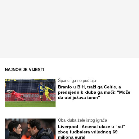
NAJNOVIJE VIJESTI
Španci ga ne puštaju
Branio u BiH, traži ga Celtic, a
predsjednik kluba ga muči: "Može
da obilježava teren"
Oba kluba žele istog igrača
Liverpool i Arsenal ulaze u "rat"
zbog fudbalera vrijednog 69
miliona eura!