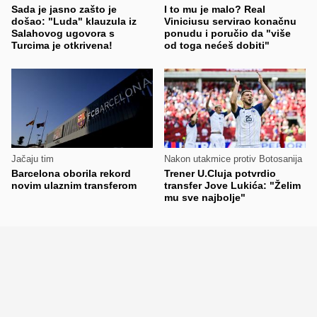
Sada je jasno zašto je
I to mu je malo? Real
došao: "Luda" klauzula iz
Viniciusu servirao konačnu
Salahovog ugovora s
ponudu i poručio da "više
Turcima je otkrivena!
od toga nećeš dobiti"
Jačaju tim
Nakon utakmice protiv Botosanija
Barcelona oborila rekord
Trener U.Cluja potvrdio
novim ulaznim transferom
transfer Jove Lukića: "Želim
mu sve najbolje"