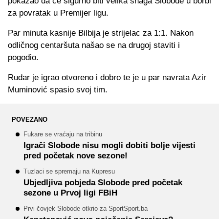
pokazao da će sigurno biti velika snaga Slobode u borbi
za povratak u Premijer ligu.
Par minuta kasnije Bilbija je strijelac za 1:1. Nakon
odličnog centaršuta našao se na drugoj staviti i
pogodio.
Rudar je igrao otvoreno i dobro te je u par navrata Azir
Muminović spasio svoj tim.
POVEZANO
Fukare se vraćaju na tribinu
Igrači Slobode nisu mogli dobiti bolje vijesti
pred početak nove sezone!
Tuzlaci se spremaju na Kupresu
Ubjedljiva pobjeda Slobode pred početak
sezone u Prvoj ligi FBiH
Prvi čovjek Slobode otkrio za SportSport.ba