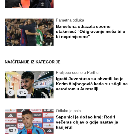
Pametna odluka
Barcelona otkazala spornu
utakmicu: "Odigravanje meča bilo
bi neprimjereno"
NAJČITANIJE IZ KATEGORIJE
Prelijepe scene u Perthu
Igrači Juventusa su shvatili ko je
Kerim Alajbegović kada su stigli na
aerodrom u Australiji
1
Odluka je pala
Sapunici je došao kraj: Rodri
večeras objavio gdje nastavlja
karijeru!
2