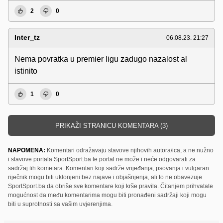
2
0
Inter_tz
06.08.23. 21:27
Nema povratka u premier ligu zadugo nazalost al
istinito
1
0
PRIKAŽI STRANICU KOMENTARA (3)
NAPOMENA:
Komentari odražavaju stavove njihovih autora/ica, a ne nužno
i stavove portala SportSport.ba te portal ne može i neće odgovarati za
sadržaj tih kometara. Komentari koji sadrže vrijeđanja, psovanja i vulgaran
riječnik mogu biti uklonjeni bez najave i objašnjenja, ali to ne obavezuje
SportSport.ba da obriše sve komentare koji krše pravila. Čitanjem prihvatate
mogućnost da među komentarima mogu biti pronađeni sadržaji koji mogu
biti u suprotnosti sa vašim uvjerenjima.