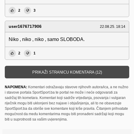
2
3
user1676717906
22.08.25. 18:14
Niko , niko , niko , samo SLOBODA.
2
1
PRIKAŽI STRANICU KOMENTARA (12)
NAPOMENA:
Komentari odražavaju stavove njihovih autora/ica, a ne nužno
i stavove portala SportSport.ba te portal ne može i neće odgovarati za
sadržaj tih kometara. Komentari koji sadrže vrijeđanja, psovanja i vulgaran
riječnik mogu biti uklonjeni bez najave i objašnjenja, ali to ne obavezuje
SportSport.ba da obriše sve komentare koji krše pravila. Čitanjem prihvatate
mogućnost da među komentarima mogu biti pronađeni sadržaji koji mogu
biti u suprotnosti sa vašim uvjerenjima.