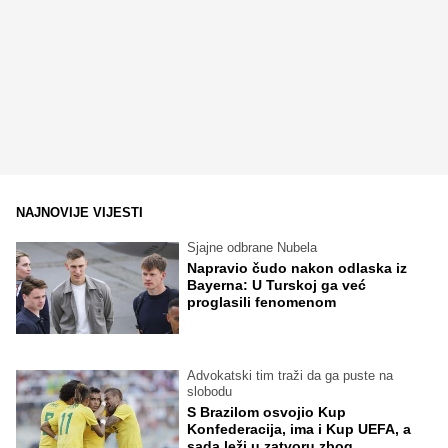
NAJNOVIJE VIJESTI
Sjajne odbrane Nubela
Napravio čudo nakon odlaska iz
Bayerna: U Turskoj ga već
proglasili fenomenom
Advokatski tim traži da ga puste na
slobodu
S Brazilom osvojio Kup
Konfederacija, ima i Kup UEFA, a
sada leži u zatvoru zbog