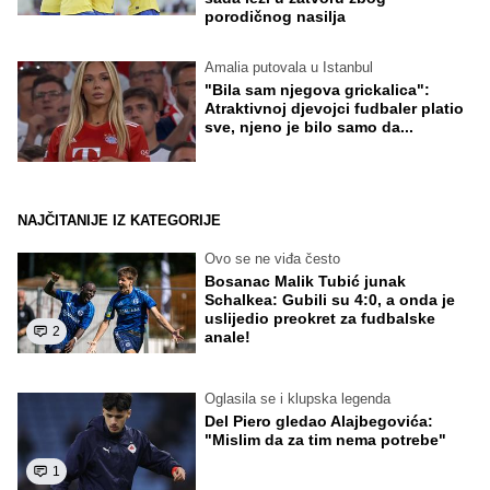
porodičnog nasilja
Amalia putovala u Istanbul
"Bila sam njegova grickalica":
Atraktivnoj djevojci fudbaler platio
sve, njeno je bilo samo da...
NAJČITANIJE IZ KATEGORIJE
Ovo se ne viđa često
Bosanac Malik Tubić junak
Schalkea: Gubili su 4:0, a onda je
uslijedio preokret za fudbalske
2
anale!
Oglasila se i klupska legenda
Del Piero gledao Alajbegovića:
"Mislim da za tim nema potrebe"
1