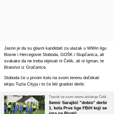
Jasno je da su glavni kandidati za ulazak u WWin ligu
Bosne i Hercegovie Sloboda, GOŠK i Stupčanica, ali
svakako da ne treba otpisati ni Čelik, ali ni Igman, te
Bratstvo iz Gračanice.
Sloboda će u prvom kolu na svom terenu dočekati
ekipu Tuzla Cityja i to će biti gradski derbi.
Travnik na svom terenu dočekuje Čelik
Semir Sarajkić "dobio" derbi
1. kola Prve lige FBiH koji se
igra na Piroti!