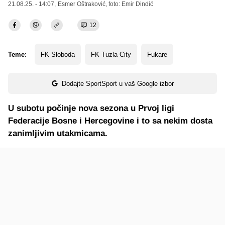
21.08.25. - 14:07,
Esmer Oštraković
, foto: Emir Dindić
12
Teme:
FK Sloboda
FK Tuzla City
Fukare
Dodajte SportSport u vaš Google izbor
U subotu počinje nova sezona u Prvoj ligi
Federacije Bosne i Hercegovine i to sa nekim dosta
zanimljivim utakmicama.