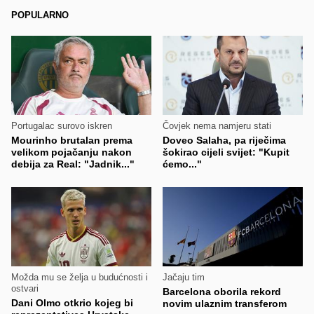
POPULARNO
Portugalac surovo iskren
Čovjek nema namjeru stati
Mourinho brutalan prema
Doveo Salaha, pa riječima
velikom pojačanju nakon
šokirao cijeli svijet: "Kupit
debija za Real: "Jadnik..."
ćemo..."
Možda mu se želja u budućnosti i
Jačaju tim
ostvari
Barcelona oborila rekord
Dani Olmo otkrio kojeg bi
novim ulaznim transferom