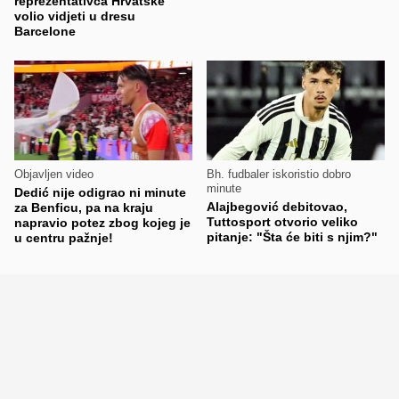
reprezentativca Hrvatske
volio vidjeti u dresu
Barcelone
Objavljen video
Bh. fudbaler iskoristio dobro
minute
Dedić nije odigrao ni minute
Alajbegović debitovao,
za Benficu, pa na kraju
Tuttosport otvorio veliko
napravio potez zbog kojeg je
pitanje: "Šta će biti s njim?"
u centru pažnje!