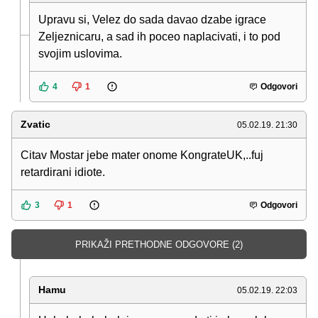
Upravu si, Velez do sada davao dzabe igrace
Zeljeznicaru, a sad ih poceo naplacivati, i to pod
svojim uslovima.
4
1
Odgovori
Zvatic
05.02.19. 21:30
Citav Mostar jebe mater onome KongrateUK,..fuj
retardirani idiote.
3
1
Odgovori
PRIKAŽI PRETHODNE ODGOVORE (2)
Hamu
05.02.19. 22:03