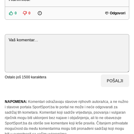
0
0
Odgovori
Komentar
Ostalo još
1500
karaktera
POŠALJI
NAPOMENA:
Komentari odražavaju stavove njihovih autora/ica, a ne nužno
i stavove portala SportSport.ba te portal ne može i neće odgovarati za
sadržaj tih kometara. Komentari koji sadrže vrijeđanja, psovanja i vulgaran
riječnik mogu biti uklonjeni bez najave i objašnjenja, ali to ne obavezuje
SportSport.ba da obriše sve komentare koji krše pravila. Čitanjem prihvatate
mogućnost da među komentarima mogu biti pronađeni sadržaji koji mogu