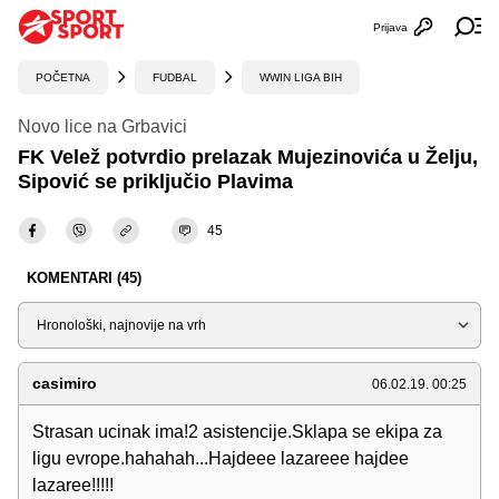
Prijava
Otvori profi
Ot
POČETNA
FUDBAL
WWIN LIGA BIH
Novo lice na Grbavici
FK Velež potvrdio prelazak Mujezinovića u Želju,
Sipović se priključio Plavima
45
KOMENTARI (45)
Sortiraj
casimiro
06.02.19. 00:25
Strasan ucinak ima!2 asistencije.Sklapa se ekipa za
ligu evrope.hahahah...Hajdeee lazareee hajdee
lazaree!!!!!