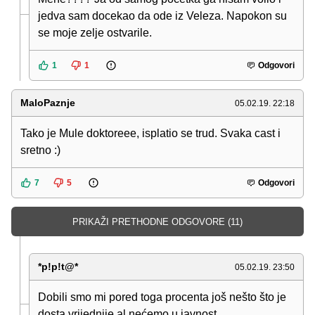
jedva sam docekao da ode iz Veleza. Napokon su
se moje zelje ostvarile.
1
1
Odgovori
MaloPaznje
05.02.19. 22:18
Tako je Mule doktoreee, isplatio se trud. Svaka cast i
sretno :)
7
5
Odgovori
PRIKAŽI PRETHODNE ODGOVORE (11)
*p!p!t@*
05.02.19. 23:50
Dobili smo mi pored toga procenta još nešto što je
dosta vrijednije,al nećemo u javnost...