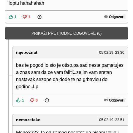
loptu hahahahah
1
1
Odgovori
PRIKAŽI PRETHODNE ODGOVORE (6)
nijepoznat
05.02.19. 23:30
bas te pogodilo sto je otiso,pa sad nesta pametujes
a znas sam da ce vam faliti...zelim vam sretan
nastavak sezone da dode te na grbavicu do
godine..Lp
1
0
Odgovori
nemozetako
05.02.19. 23:51
Mene???? Ja od samog pocetka ga nisam volio i