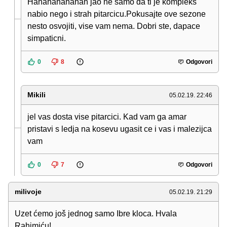
Hahahahahahah jao ne samo da ti je kompleks
nabio nego i strah pitarcicu.Pokusajte ove sezone
nesto osvojiti, vise vam nema. Dobri ste, dapace
simpaticni.
0
8
Odgovori
Mikili
05.02.19. 22:46
jel vas dosta vise pitarcici. Kad vam ga amar
pristavi s ledja na kosevu ugasit ce i vas i malezijca
vam
0
7
Odgovori
milivoje
05.02.19. 21:29
Uzet ćemo još jednog samo Ibre kloca. Hvala
Rahimiću!