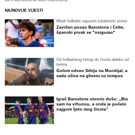
biti u suprotnosti sa vašim uvjerenjima.
NAJNOVIJE VIJESTI
Mladi fudbaler napustio katalonski ponos
Završen posao Barcelone i Celte,
španski prvak se "osigurao"
Od fudbalskog heroja do života daleko od
terena
Golom odveo Srbiju na Mundijal, a
sada uživa na gliseru uz tompus
Igrač Barcelone otvorio dušu: „Bio
sam na vrhuncu, a onda je počelo
najgore ljeto mog života“