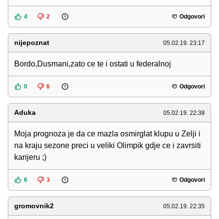
4
2
Odgovori
nijepoznat
05.02.19. 23:17
Bordo,Dusmani,zato ce te i ostati u federalnoj
0
6
Odgovori
Aduka
05.02.19. 22:38
Moja prognoza je da ce mazla osmirglat klupu u Zelji i
na kraju sezone preci u veliki Olimpik gdje ce i zavrsiti
karijeru ;)
6
3
Odgovori
gromovnik2
05.02.19. 22:35