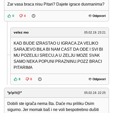
Zar vasa braca nisu Pitari? Dajete igrace dusmanima?
0
4
Odgovori
velez mo
05.02.19. 23:21
KAD BUDE IZRASTAO U IGRACA ZA VELIKO
SARAJEVO BILA BI NAM CAST DA ODE I SVI BI
MU POZELILI SRECU,A U ZELJU MOZE SVAK
SAMO NEKA POPUNI PRAZNINU.POZZ BRACI
PITARIMA
8
0
Odgovori
*p!p!t@*
05.02.19. 22:25
Dobili ste igrača nema šta. Daće mu priliku Osim
sigurno. Jer momak baš i ne voli bespotrebno dušiti