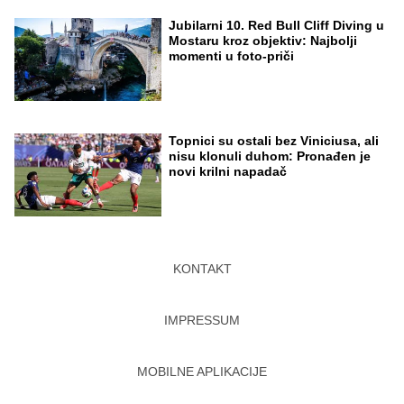
Jubilarni 10. Red Bull Cliff Diving u
Mostaru kroz objektiv: Najbolji
momenti u foto-priči
Topnici su ostali bez Viniciusa, ali
nisu klonuli duhom: Pronađen je
novi krilni napadač
KONTAKT
IMPRESSUM
MOBILNE APLIKACIJE