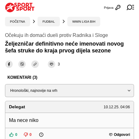
Prijava
Otvori profi
Ot
POČETNA
FUDBAL
WWIN LIGA BIH
Očekuju ih domaći dueli protiv Radnika i Sloge
Željezničar definitivno neće imenovati novog
šefa struke do kraja prvog dijela sezone
3
KOMENTARI (3)
Sortiraj
Delegat
10.12.25. 04:06
Ma nece niko
0
0
Odgovori