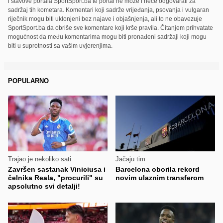
i stavove portala SportSport.ba te portal ne može i neće odgovarati za
sadržaj tih kometara. Komentari koji sadrže vrijeđanja, psovanja i vulgaran
riječnik mogu biti uklonjeni bez najave i objašnjenja, ali to ne obavezuje
SportSport.ba da obriše sve komentare koji krše pravila. Čitanjem prihvatate
mogućnost da među komentarima mogu biti pronađeni sadržaji koji mogu
biti u suprotnosti sa vašim uvjerenjima.
POPULARNO
Trajao je nekoliko sati
Jačaju tim
Završen sastanak Viniciusa i
Barcelona oborila rekord
čelnika Reala, "procurili" su
novim ulaznim transferom
apsolutno svi detalji!