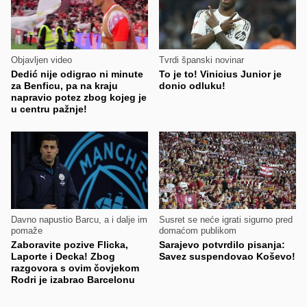
Objavljen video
Tvrdi španski novinar
Dedić nije odigrao ni minute
To je to! Vinicius Junior je
za Benficu, pa na kraju
donio odluku!
napravio potez zbog kojeg je
u centru pažnje!
Davno napustio Barcu, a i dalje im
Susret se neće igrati sigurno pred
pomaže
domaćom publikom
Zaboravite pozive Flicka,
Sarajevo potvrdilo pisanja:
Laporte i Decka! Zbog
Savez suspendovao Koševo!
razgovora s ovim čovjekom
Rodri je izabrao Barcelonu