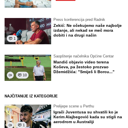
Press konferencija pred Radnik
Zekić: Ne očekujemo naše najbolje
izdanje, ali nekad se meč mora
dobiti i na drugi način
1
Saopštenje načelnika Općine Centar
Mandić objavio video terena
Koševa, pa žestoko prozvao
Džemidžića: "Smiješ li Borcu..."
10
NAJČITANIJE IZ KATEGORIJE
Prelijepe scene u Perthu
Igrači Juventusa su shvatili ko je
Kerim Alajbegović kada su stigli na
aerodrom u Australiji
1