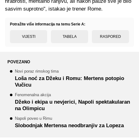
hrabrosti, mentalno ranjivu, ali nakon pauze sve je bilo
sasvim suprotno", istakao je trener Rome.
Potražite više informacija na temu Serie A:
VIJESTI
TABELA
RASPORED
POVEZANO
Novi poraz rimskog tima
Loša noć za Džeku i Romu: Mertens potopio
Vučicu
Fenomenalna akcija
Džeko i ekipa u nevjerici, Napoli spektakularan
na Olimpicu
Napoli poveo u Rimu
Slobodnjak Mertensa neodbranjiv za Lopeza