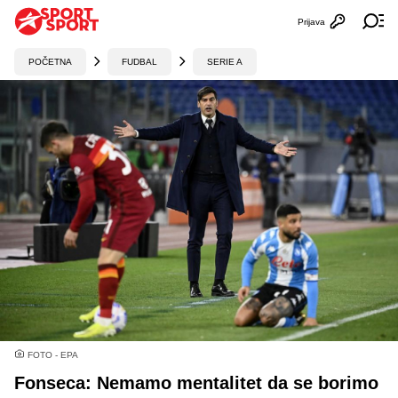
Prijava
Otvori profi
Ot
POČETNA
FUDBAL
SERIE A
FOTO - EPA
Fonseca: Nemamo mentalitet da se borimo