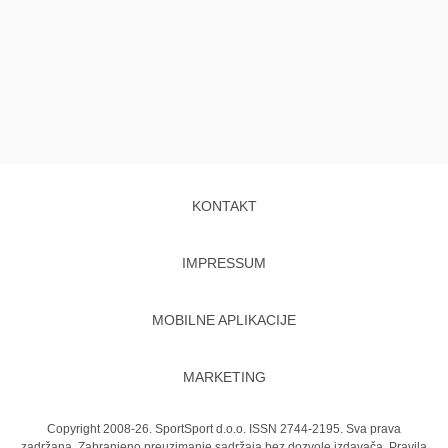
KONTAKT
IMPRESSUM
MOBILNE APLIKACIJE
MARKETING
Copyright 2008-26. SportSport d.o.o. ISSN 2744-2195. Sva prava
zadržana. Zabranjeno preuzimanje sadržaja bez dozvole izdavača.
Pravila