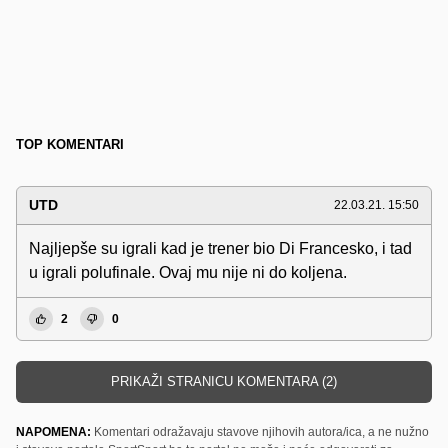
TOP KOMENTARI
UTD
22.03.21. 15:50
Najljepše su igrali kad je trener bio Di Francesko, i tad
u igrali polufinale. Ovaj mu nije ni do koljena.
2
0
PRIKAŽI STRANICU KOMENTARA (2)
NAPOMENA:
Komentari odražavaju stavove njihovih autora/ica, a ne nužno