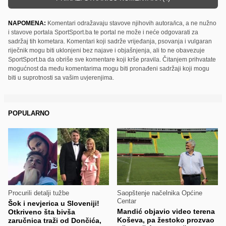
NAPOMENA:
Komentari odražavaju stavove njihovih autora/ica, a ne nužno
i stavove portala SportSport.ba te portal ne može i neće odgovarati za
sadržaj tih kometara. Komentari koji sadrže vrijeđanja, psovanja i vulgaran
riječnik mogu biti uklonjeni bez najave i objašnjenja, ali to ne obavezuje
SportSport.ba da obriše sve komentare koji krše pravila. Čitanjem prihvatate
mogućnost da među komentarima mogu biti pronađeni sadržaji koji mogu
biti u suprotnosti sa vašim uvjerenjima.
POPULARNO
Procurili detalji tužbe
Saopštenje načelnika Općine
Centar
Šok i nevjerica u Sloveniji!
Mandić objavio video terena
Otkriveno šta bivša
Koševa, pa žestoko prozvao
zaručnica traži od Dončića,