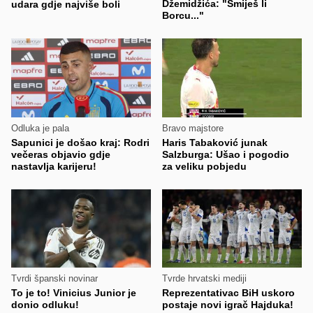
Džemidžića: "Smiješ li
udara gdje najviše boli
Borcu..."
Odluka je pala
Bravo majstore
Sapunici je došao kraj: Rodri
Haris Tabaković junak
večeras objavio gdje
Salzburga: Ušao i pogodio
nastavlja karijeru!
za veliku pobjedu
Tvrdi španski novinar
Tvrde hrvatski mediji
To je to! Vinicius Junior je
Reprezentativac BiH uskoro
donio odluku!
postaje novi igrač Hajduka!