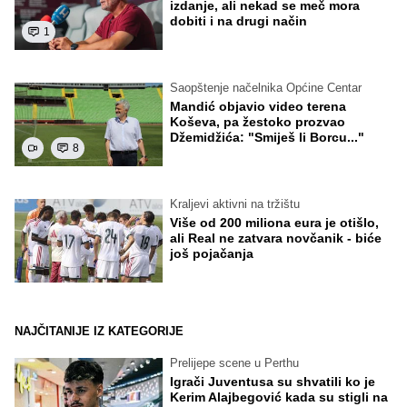
izdanje, ali nekad se meč mora
dobiti i na drugi način
1
Saopštenje načelnika Općine Centar
Mandić objavio video terena
Koševa, pa žestoko prozvao
Džemidžića: "Smiješ li Borcu..."
8
Kraljevi aktivni na tržištu
Više od 200 miliona eura je otišlo,
ali Real ne zatvara novčanik - biće
još pojačanja
NAJČITANIJE IZ KATEGORIJE
Prelijepe scene u Perthu
Igrači Juventusa su shvatili ko je
Kerim Alajbegović kada su stigli na