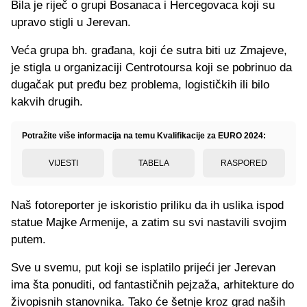
Bila je riječ o grupi Bosanaca i Hercegovaca koji su
upravo stigli u Jerevan.
Veća grupa bh. građana, koji će sutra biti uz Zmajeve,
je stigla u organizaciji Centrotoursa koji se pobrinuo da
dugačak put pređu bez problema, logističkih ili bilo
kakvih drugih.
Potražite više informacija na temu Kvalifikacije za EURO 2024:
VIJESTI
TABELA
RASPORED
Naš fotoreporter je iskoristio priliku da ih uslika ispod
statue Majke Armenije, a zatim su svi nastavili svojim
putem.
Sve u svemu, put koji se isplatilo prijeći jer Jerevan
ima šta ponuditi, od fantastičnih pejzaža, arhitekture do
živopisnih stanovnika. Tako će šetnje kroz grad naših