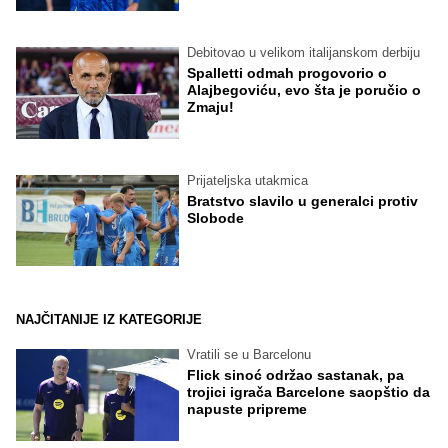
Debitovao u velikom italijanskom derbiju
Spalletti odmah progovorio o
Alajbegoviću, evo šta je poručio o
Zmaju!
Prijateljska utakmica
Bratstvo slavilo u generalci protiv
Slobode
NAJČITANIJE IZ KATEGORIJE
Vratili se u Barcelonu
Flick sinoć održao sastanak, pa
trojici igrača Barcelone saopštio da
napuste pripreme