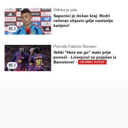
Odluka je pala
Sapunici je došao kraj: Rodri
večeras objavio gdje nastavlja
karijeru!
2
Potvrdio Fabrizio Romano
Veliki "Here we go" malo prije
ponoći - Liverpool se pojačao iz
·
Barcelone!
UDARNA VIJEST
2