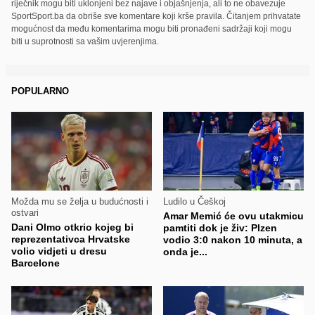
riječnik mogu biti uklonjeni bez najave i objašnjenja, ali to ne obavezuje
SportSport.ba da obriše sve komentare koji krše pravila. Čitanjem prihvatate
mogućnost da među komentarima mogu biti pronađeni sadržaji koji mogu
biti u suprotnosti sa vašim uvjerenjima.
POPULARNO
Možda mu se želja u budućnosti i
Ludilo u Češkoj
ostvari
Amar Memić će ovu utakmicu
Dani Olmo otkrio kojeg bi
pamtiti dok je živ: Plzen
reprezentativca Hrvatske
vodio 3:0 nakon 10 minuta, a
volio vidjeti u dresu
onda je...
Barcelone