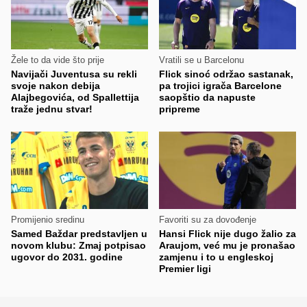
Žele to da vide što prije
Vratili se u Barcelonu
Navijači Juventusa su rekli
Flick sinoć održao sastanak,
svoje nakon debija
pa trojici igrača Barcelone
Alajbegovića, od Spallettija
saopštio da napuste
traže jednu stvar!
pripreme
Promijenio sredinu
Favoriti su za dovođenje
Samed Baždar predstavljen u
Hansi Flick nije dugo žalio za
novom klubu: Zmaj potpisao
Araujom, već mu je pronašao
ugovor do 2031. godine
zamjenu i to u engleskoj
Premier ligi