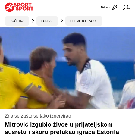
Prijava
Otvori profi
Ot
POČETNA
FUDBAL
PREMIER LEAGUE
Zna se zašto se tako iznervirao
Mitrović izgubio živce u prijateljskom
susretu i skoro pretukao igrača Estorila