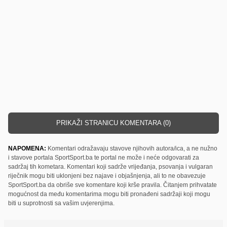
PRIKAŽI STRANICU KOMENTARA (0)
NAPOMENA:
Komentari odražavaju stavove njihovih autora/ica, a ne nužno
i stavove portala SportSport.ba te portal ne može i neće odgovarati za
sadržaj tih kometara. Komentari koji sadrže vrijeđanja, psovanja i vulgaran
riječnik mogu biti uklonjeni bez najave i objašnjenja, ali to ne obavezuje
SportSport.ba da obriše sve komentare koji krše pravila. Čitanjem prihvatate
mogućnost da među komentarima mogu biti pronađeni sadržaji koji mogu
biti u suprotnosti sa vašim uvjerenjima.