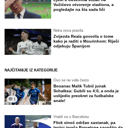
Vučićevo otvorenje stadiona, a
pogledajte na šta sada liči
Neka nova pravila
Zvijezda Reala govorila o tome
kako je raditi s Mourinhom: Riječi
odjekuju Španijom
NAJČITANIJE IZ KATEGORIJE
Ovo se ne viđa često
Bosanac Malik Tubić junak
Schalkea: Gubili su 4:0, a onda je
uslijedio preokret za fudbalske
1
anale!
Vratili se u Barcelonu
Flick sinoć održao sastanak, pa
trojici igrača Barcelone saopštio da