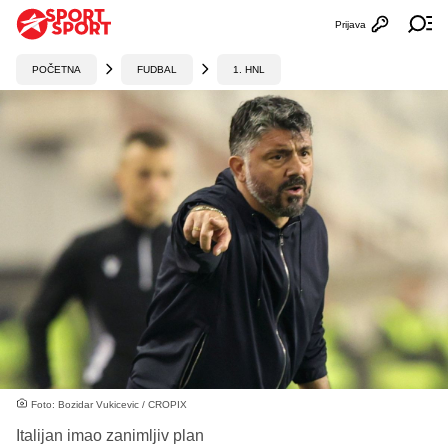
Prijava
Otvori profi
Ot
POČETNA
FUDBAL
1. HNL
Foto: Bozidar Vukicevic / CROPIX
Italijan imao zanimljiv plan