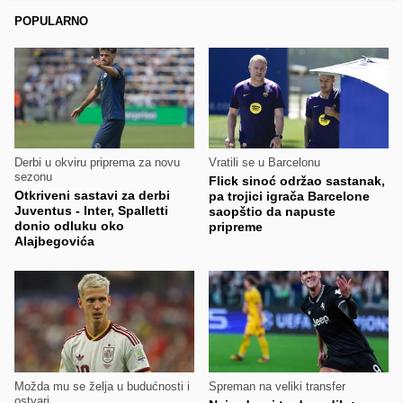
POPULARNO
Derbi u okviru priprema za novu
Vratili se u Barcelonu
sezonu
Flick sinoć održao sastanak,
Otkriveni sastavi za derbi
pa trojici igrača Barcelone
Juventus - Inter, Spalletti
saopštio da napuste
donio odluku oko
pripreme
Alajbegovića
Možda mu se želja u budućnosti i
Spreman na veliki transfer
ostvari