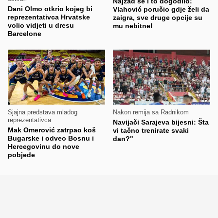
Najzad se i to dogodilo:
Dani Olmo otkrio kojeg bi
Vlahović poručio gdje želi da
reprezentativca Hrvatske
zaigra, sve druge opcije su
volio vidjeti u dresu
mu nebitne!
Barcelone
Sjajna predstava mladog
Nakon remija sa Radnikom
reprezentativca
Navijači Sarajeva bijesni: Šta
Mak Omerović zatrpao koš
vi tačno trenirate svaki
Bugarske i odveo Bosnu i
dan?"
Hercegovinu do nove
pobjede