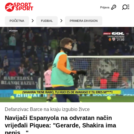
Prijava
Otvori profi
Ot
POČETNA
FUDBAL
PRIMERA DIVISION
Defanzivac Barce na kraju izgubio živce
Navijači Espanyola na odvratan način
vrijeđali Piquea: "Gerarde, Shakira ima
penis..."