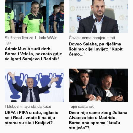
Službena lica za 1. kolo WWin
Čovjek nema namjeru stati
lige
Doveo Salaha, pa riječima
Admir Musić sudi derbi
šokirao cijeli svijet: "Kupit
Borca i Veleža, poznato gdje
ćemo..."
će igrati Sarajevo i Radnik!
I klubovi imaju šta da kažu
Tajni sastanak
UEFA i FIFA u ratu, oglasio
Deco nije samo zbog Juliana
se i Real - znate li na čiju
Alvareza bio u Madridu,
stranu su stali Kraljevi?
Barcelona sprema "krađu
stoljeća"?