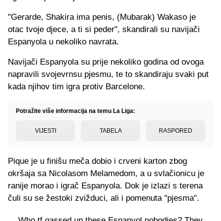
"Gerarde, Shakira ima penis, (Mubarak) Wakaso je
otac tvoje djece, a ti si peder", skandirali su navijači
Espanyola u nekoliko navrata.
Navijači Espanyola su prije nekoliko godina od ovoga
napravili svojevrnsu pjesmu, te to skandiraju svaki put
kada njihov tim igra protiv Barcelone.
Potražite više informacija na temu La Liga:
VIJESTI
TABELA
RASPORED
Pique je u finišu meča dobio i crveni karton zbog
okršaja sa Nicolasom Melamedom, a u svlačionicu je
ranije morao i igrač Espanyola. Dok je izlazi s terena
čuli su se žestoki zvižduci, ali i pomenuta "pjesma".
Who tf gassed up these Espanyol nobodies? They