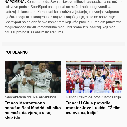
NAPOMENA:
Komentari odražavaju stavove njihovih autora/ica, a ne nužno
i stavove portala SportSport.ba te portal ne može i neće odgovarati za
sadržaj tih kometara. Komentari koji sadrže vrijeđanja, psovanja i vulgaran
riječnik mogu biti uklonjeni bez najave i objašnjenja, ali to ne obavezuje
SportSport.ba da obriše sve komentare koji krše pravila. Čitanjem prihvatate
mogućnost da među komentarima mogu biti pronađeni sadržaji koji mogu
biti u suprotnosti sa vašim uvjerenjima.
POPULARNO
Neočekivana odluka Argentinca
Nakon utakmice protiv Botosanija
Franco Mastantuono
Trener U.Cluja potvrdio
napušta Real Madrid, ali niko
transfer Jove Lukića: "Želim
ne može da vjeruje u koji
mu sve najbolje"
klub ide