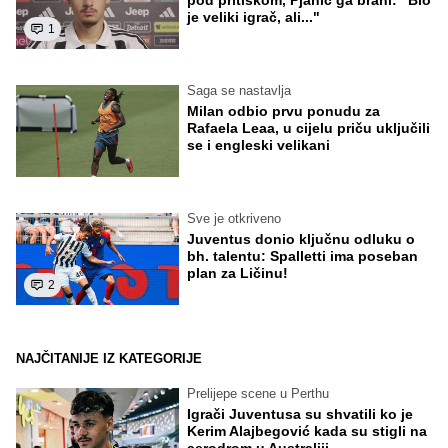
pod pritiskom, Pjanić ga brani: "Bio
je veliki igrač, ali..."
1
Saga se nastavlja
Milan odbio prvu ponudu za
Rafaela Leaa, u cijelu priču uključili
se i engleski velikani
Sve je otkriveno
Juventus donio ključnu odluku o
bh. talentu: Spalletti ima poseban
plan za Ličinu!
2
NAJČITANIJE IZ KATEGORIJE
Prelijepe scene u Perthu
Igrači Juventusa su shvatili ko je
Kerim Alajbegović kada su stigli na