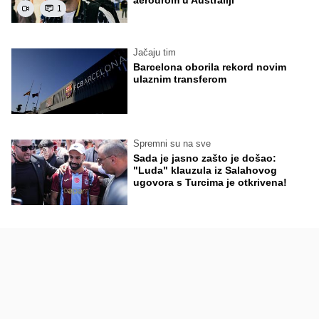
aerodrom u Australiji
1
Jačaju tim
Barcelona oborila rekord novim
ulaznim transferom
Spremni su na sve
Sada je jasno zašto je došao:
"Luda" klauzula iz Salahovog
ugovora s Turcima je otkrivena!