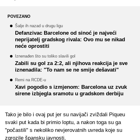
POVEZANO
Šalje ih nazad u drugu ligu
Defanzivac Barcelone od sinoć je najveći
neprijatelj gradskog rivala: Ovo mu se nikad
neće oprostiti
Iznenađen što su toliko slavili gol
Zabili su gol za 2:2, ali njihova reakcija je sve
iznenadila: "To nam se ne smije dešavati"
Remi na RCDE-u
Xavi pogodio s izmjenom: Barcelona uz zvuk
sirene izbjegla sramotu u gradskom derbiju
Tako je bilo i ovaj put jer su navijači zviždali Piqueu
svaki put kada bi primio loptu, a nakon toga su ga
"počastili" s nekoliko nevjerovatnih uvreda koje su
zgrozile špansku javnosti.