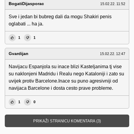
BogatiDijasporac
15.02.22. 11:52
Sve i jedan bi bubreg dali da mogu Shakiri penis
oglabati ... ha ja.
1
1
Gvardijan
15.02.22. 12:47
Navijacu Espanjola su inace blizi Kasteljanima tj vise
su naklonjeni Madridu i Realu nego Kataloniji i zato su
uvijek protiv Barcelone.Inace su puno agresivniji od
navijaca Barcelone i dosta cesto prave probleme.
1
0
PRIKAŽI STRANICU KOMENTARA (3)