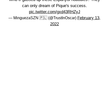
can only dream of Pique's success.
pic.twitter.com/gxd43RHZyJ
February 13,
— MinguezaSZN 🇵🇱 (@TrustInOscar)
2022