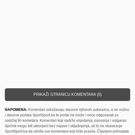
PRIKAŽI STRANICU KOMENTARA (0)
NAPOMENA:
Komentari odražavaju stavove njihovih autora/ica, a ne nužno
i stavove portala SportSport.ba te portal ne može i neće odgovarati za
sadržaj tih kometara. Komentari koji sadrže vrijeđanja, psovanja i vulgaran
riječnik mogu biti uklonjeni bez najave i objašnjenja, ali to ne obavezuje
SportSport.ba da obriše sve komentare koji krše pravila. Čitanjem prihvatate