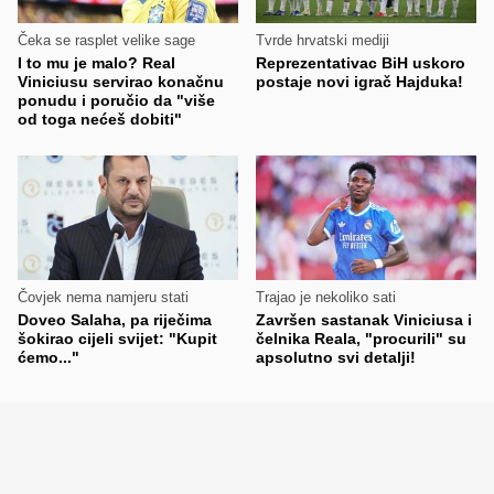
Čeka se rasplet velike sage
Tvrde hrvatski mediji
I to mu je malo? Real
Reprezentativac BiH uskoro
Viniciusu servirao konačnu
postaje novi igrač Hajduka!
ponudu i poručio da "više
od toga nećeš dobiti"
Čovjek nema namjeru stati
Trajao je nekoliko sati
Doveo Salaha, pa riječima
Završen sastanak Viniciusa i
šokirao cijeli svijet: "Kupit
čelnika Reala, "procurili" su
ćemo..."
apsolutno svi detalji!