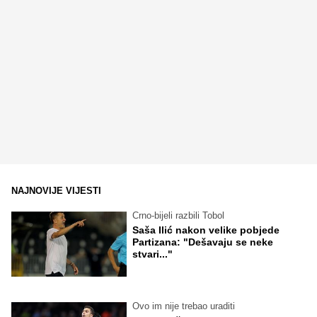
NAJNOVIJE VIJESTI
Crno-bijeli razbili Tobol
Saša Ilić nakon velike pobjede
Partizana: "Dešavaju se neke
stvari..."
Ovo im nije trebao uraditi