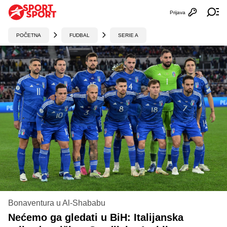
Prijava
Otvori profi
Ot
POČETNA
FUDBAL
SERIE A
Bonaventura u Al-Shababu
Nećemo ga gledati u BiH: Italijanska