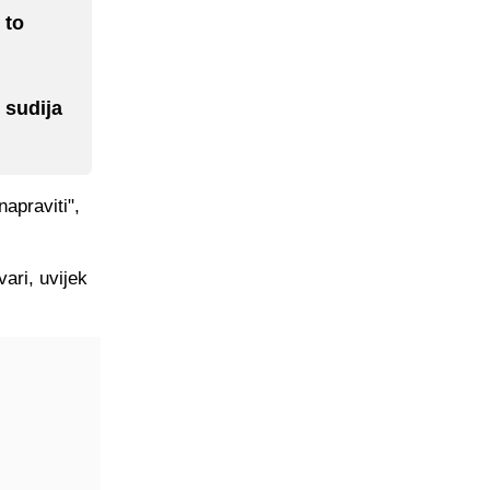
 to
 sudija
napraviti",
ari, uvijek