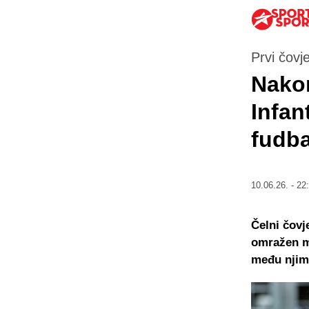
Prvi čovj
Nakon
Infan
fudba
10.06.26. - 22
Čelni čovj
omražen me
među njima