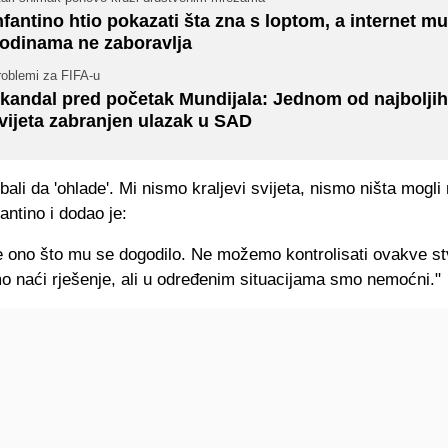
nfantino htio pokazati šta zna s loptom, a internet mu
odinama ne zaboravlja
roblemi za FIFA-u
kandal pred početak Mundijala: Jednom od najboljih
vijeta zabranjen ulazak u SAD
ebali da 'ohlade'. Mi nismo kraljevi svijeta, nismo ništa mogli 
fantino i dodao je:
e ono što mu se dogodilo. Ne možemo kontrolisati ovakve stv
 naći rješenje, ali u određenim situacijama smo nemoćni."