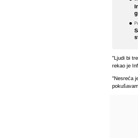
I
g
P
S
s
"Ljudi bi tr
rekao je In
"Nesreća j
pokušavamo