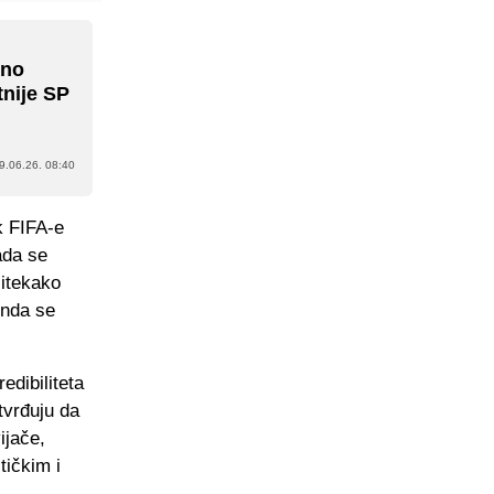
eno
tnije SP
9.06.26. 08:40
k FIFA-e
ada se
 itekako
 onda se
edibiliteta
tvrđuju da
ijače,
tičkim i