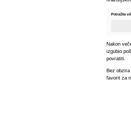
Potražite v
Nakon večer
izgubio poš
povratiti.
Bez obzira 
favorit za 