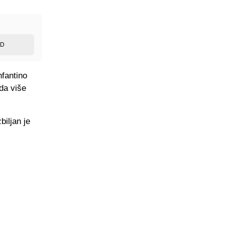
ED
nfantino
ada više
biljan je