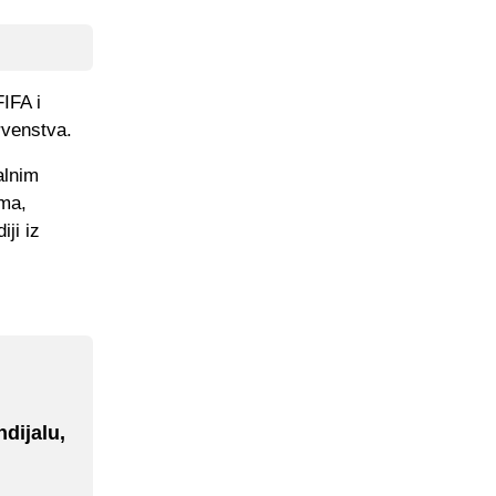
FIFA i
rvenstva.
alnim
ima,
ji iz
dijalu,