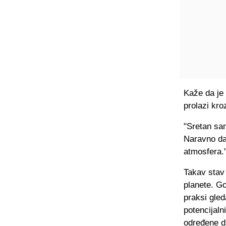
Kaže da je 
prolazi kro
"Sretan sam
Naravno da 
atmosfera.
Takav stav 
planete. Go
praksi gled
potencijaln
određene d