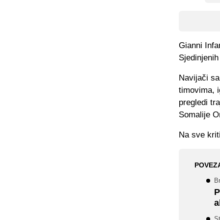
Gianni Infa
Sjedinjeni
Navijači sa
timovima, 
pregledi tr
Somalije O
Na sve krit
POVEZ
Br
P
a
S