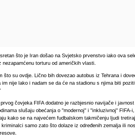
sretan što je Iran došao na Svjetsko prvenstvo iako ova sel
z nezapamćenu torturu od američkih vlasti.
 što su ovdje. Lično bih dovezao autobus iz Tehrana i doveo
im nije lako i nadam se da će na stadionu s njima biti pozit
"
prvog čovjeka FIFA dodatno je razbjesnio navijače i javnost
dinama slušaju obećanja o "modernoj" i "inkluzivnoj" FIFA-i,
aju kako se na najvećem fudbalskom takmičenju ljudi tretira
i kriminalci samo zato što dolaze iz određenih zemalja ili no
resove.