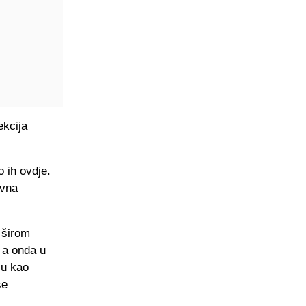
ekcija
 ih ovdje.
ivna
 širom
 a onda u
ju kao
se