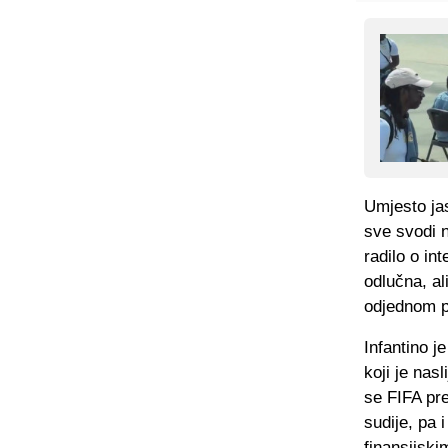
Umjesto jas
sve svodi n
radilo o in
odlučna, al
odjednom p
Infantino j
koji je nas
se FIFA pre
sudije, pa 
finansijski