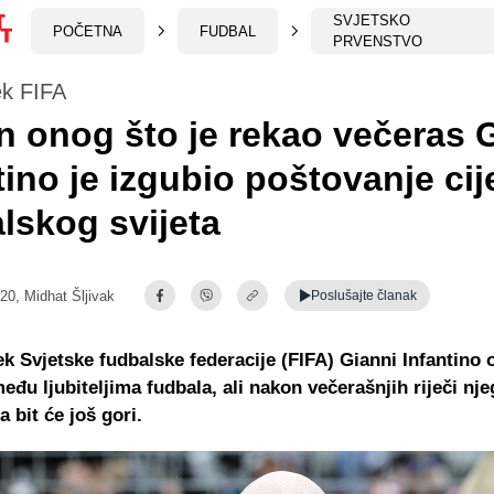
SVJETSKO
POČETNA
FUDBAL
PRVENSTVO
ek FIFA
 onog što je rekao večeras 
tino je izgubio poštovanje cij
lskog svijeta
:20,
Midhat Šljivak
Poslušajte
članak
ek Svjetske fudbalske federacije (FIFA) Gianni Infantino 
đu ljubiteljima fudbala, ali nakon večerašnjih riječi nje
 bit će još gori.