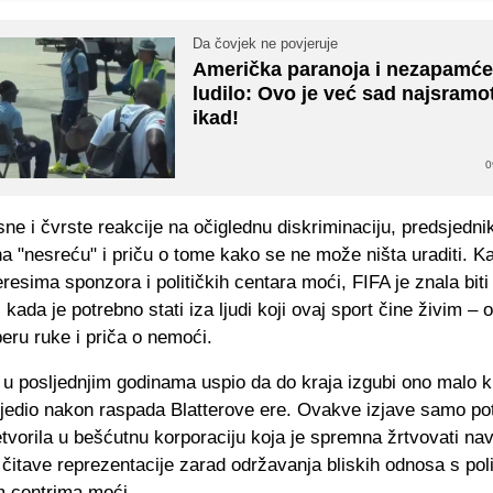
Da čovjek ne povjeruje
Američka paranoja i nezapamć
ludilo: Ovo je već sad najsramo
ikad!
0
ne i čvrste reakcije na očiglednu diskriminaciju, predsjedni
a "nesreću" i priču o tome kako se ne može ništa uraditi. K
teresima sponzora i političkih centara moći, FIFA je znala biti
i kada je potrebno stati iza ljudi koji ovaj sport čine živim –
eru ruke i priča o nemoći.
e u posljednjim godinama uspio da do kraja izgubi ono malo kr
lijedio nakon raspada Blatterove ere. Ovakve izjave samo po
tvorila u bešćutnu korporaciju koja je spremna žrtvovati nav
i čitave reprezentacije zarad održavanja bliskih odnosa s poli
m centrima moći.