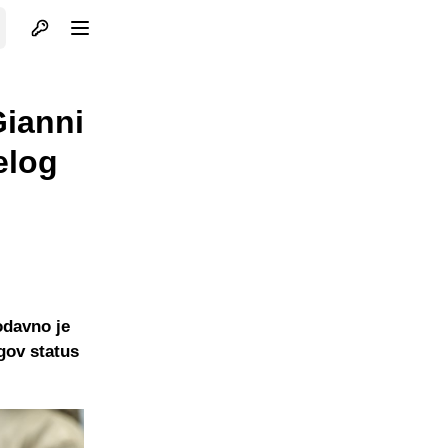
Otvori profil
Otvori meni
Gianni
elog
odavno je
gov status