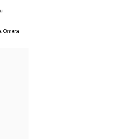
nu
ca Omara