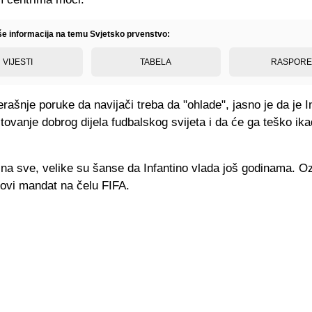
iše informacija na temu Svjetsko prvenstvo:
VIJESTI
TABELA
RASPOR
ašnje poruke da navijači treba da "ohlade", jasno je da je I
tovanje dobrog dijela fudbalskog svijeta i da će ga teško ik
na sve, velike su šanse da Infantino vlada još godinama. Oz
novi mandat na čelu FIFA.