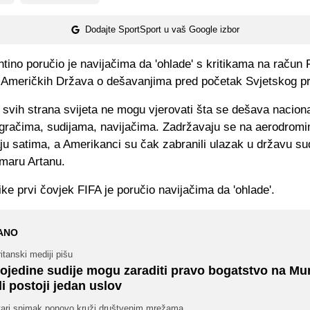
Dodajte SportSport u vaš Google izbor
ntino poručio je navijačima da 'ohlade' s kritikama na račun 
h Američkih Država o dešavanjima pred početak Svjetskog p
 svih strana svijeta ne mogu vjerovati šta se dešava nacion
igračima, sudijama, navijačima. Zadržavaju se na aerodrom
aju satima, a Amerikanci su čak zabranili ulazak u državu sudi
maru Artanu.
ike prvi čovjek FIFA je poručio navijačima da 'ohlade'.
ANO
itanski mediji pišu
ojedine sudije mogu zaraditi pravo bogatstvo na Mun
li postoji jedan uslov
tari snimak ponovo kruži društvenim mrežama