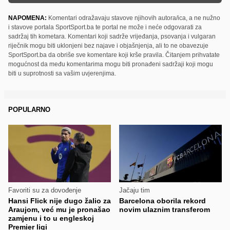
NAPOMENA:
Komentari odražavaju stavove njihovih autora/ica, a ne nužno
i stavove portala SportSport.ba te portal ne može i neće odgovarati za
sadržaj tih kometara. Komentari koji sadrže vrijeđanja, psovanja i vulgaran
riječnik mogu biti uklonjeni bez najave i objašnjenja, ali to ne obavezuje
SportSport.ba da obriše sve komentare koji krše pravila. Čitanjem prihvatate
mogućnost da među komentarima mogu biti pronađeni sadržaji koji mogu
biti u suprotnosti sa vašim uvjerenjima.
POPULARNO
Favoriti su za dovođenje
Jačaju tim
Hansi Flick nije dugo žalio za
Barcelona oborila rekord
Araujom, već mu je pronašao
novim ulaznim transferom
zamjenu i to u engleskoj
Premier ligi