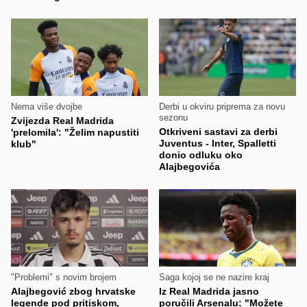
Nema više dvojbe
Derbi u okviru priprema za novu
sezonu
Zvijezda Real Madrida
Otkriveni sastavi za derbi
'prelomila': "Želim napustiti
Juventus - Inter, Spalletti
klub"
donio odluku oko
Alajbegovića
"Problemi" s novim brojem
Saga kojoj se ne nazire kraj
Alajbegović zbog hrvatske
Iz Real Madrida jasno
legende pod pritiskom,
poručili Arsenalu: "Možete