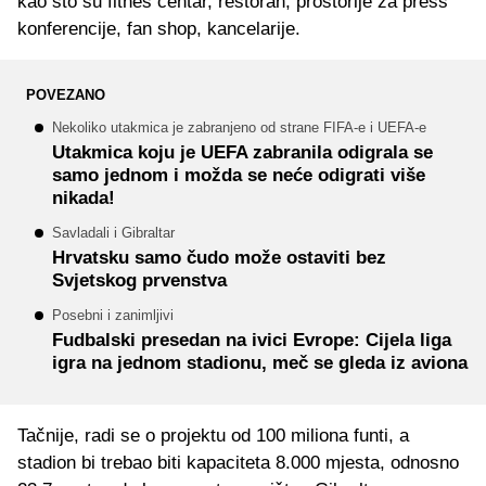
kao što su fitnes centar, restoran, prostorije za press
konferencije, fan shop, kancelarije.
POVEZANO
Nekoliko utakmica je zabranjeno od strane FIFA-e i UEFA-e
Utakmica koju je UEFA zabranila odigrala se
samo jednom i možda se neće odigrati više
nikada!
Savladali i Gibraltar
Hrvatsku samo čudo može ostaviti bez
Svjetskog prvenstva
Posebni i zanimljivi
Fudbalski presedan na ivici Evrope: Cijela liga
igra na jednom stadionu, meč se gleda iz aviona
Tačnije, radi se o projektu od 100 miliona funti, a
stadion bi trebao biti kapaciteta 8.000 mjesta, odnosno