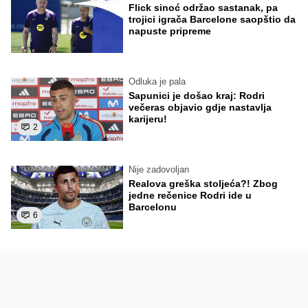
Flick sinoć održao sastanak, pa
trojici igrača Barcelone saopštio da
napuste pripreme
Odluka je pala
Sapunici je došao kraj: Rodri
večeras objavio gdje nastavlja
karijeru!
2
Nije zadovoljan
Realova greška stoljeća?! Zbog
jedne rečenice Rodri ide u
Barcelonu
6