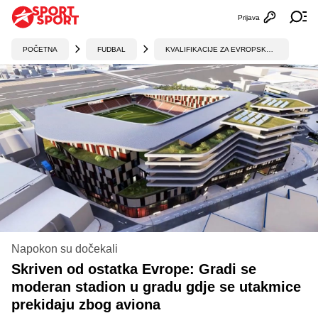
Prijava
Otvori profi
Ot
POČETNA
FUDBAL
KVALIFIKACIJE ZA EVROPSKO PRVENSTVO
Napokon su dočekali
Skriven od ostatka Evrope: Gradi se
moderan stadion u gradu gdje se utakmice
prekidaju zbog aviona