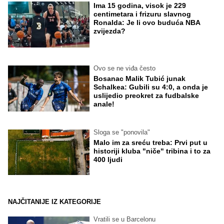
Ima 15 godina, visok je 229
centimetara i frizuru slavnog
Ronalda: Je li ovo buduća NBA
zvijezda?
Ovo se ne viđa često
Bosanac Malik Tubić junak
Schalkea: Gubili su 4:0, a onda je
uslijedio preokret za fudbalske
anale!
Sloga se "ponovila"
Malo im za sreću treba: Prvi put u
historiji kluba "niče" tribina i to za
400 ljudi
NAJČITANIJE IZ KATEGORIJE
Vratili se u Barcelonu