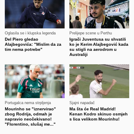
Oglasila se i klupska legenda
Prelijepe scene u Perthu
Del Piero gledao
Igrači Juventusa su shvatili
Alajbegovića: "Mislim da za
ko je Kerim Alajbegović kada
tim nema potrebe"
su stigli na aerodrom u
Australiji
Portugalca nema strpljenja
Sjajni napadač
Mourinho se "iznervirao"
Ma šta će Real Madrid!
zbog Rodrija, odmah je
Kenan Kodro skinuo osmjeh
napravio neočekivano!
s lica velikom Mourinhu!
"Florentino, slušaj me..."