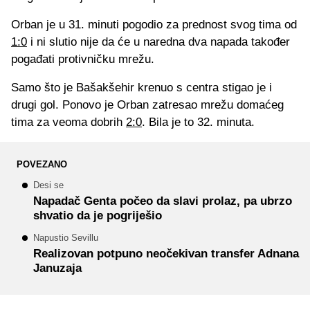
Orban je u 31. minuti pogodio za prednost svog tima od
1:0
i ni slutio nije da će u naredna dva napada također
pogađati protivničku mrežu.
Samo što je Bašakšehir krenuo s centra stigao je i
drugi gol. Ponovo je Orban zatresao mrežu domaćeg
tima za veoma dobrih
2:0
. Bila je to 32. minuta.
POVEZANO
Desi se
Napadač Genta počeo da slavi prolaz, pa ubrzo
shvatio da je pogriješio
Napustio Sevillu
Realizovan potpuno neočekivan transfer Adnana
Januzaja