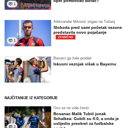
opet pomilovati Borac?
1
Aleksandar Mitrović stigao na Tušanj
Sloboda pred sami početak sezone
predstavila novo pojačanje
·
ZVANIČNO
1
Bavarci ga žele prodati
Iskusni veznjak višak u Bayernu
NAJČITANIJE IZ KATEGORIJE
Ovo se ne viđa često
Bosanac Malik Tubić junak
Schalkea: Gubili su 4:0, a onda je
uslijedio preokret za fudbalske
2