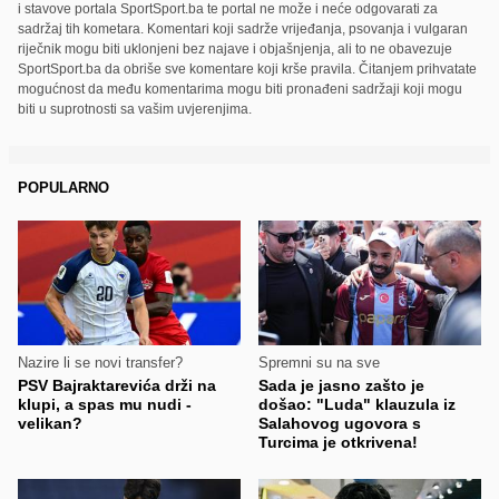
i stavove portala SportSport.ba te portal ne može i neće odgovarati za
sadržaj tih kometara. Komentari koji sadrže vrijeđanja, psovanja i vulgaran
riječnik mogu biti uklonjeni bez najave i objašnjenja, ali to ne obavezuje
SportSport.ba da obriše sve komentare koji krše pravila. Čitanjem prihvatate
mogućnost da među komentarima mogu biti pronađeni sadržaji koji mogu
biti u suprotnosti sa vašim uvjerenjima.
POPULARNO
Nazire li se novi transfer?
Spremni su na sve
PSV Bajraktarevića drži na
Sada je jasno zašto je
klupi, a spas mu nudi -
došao: "Luda" klauzula iz
velikan?
Salahovog ugovora s
Turcima je otkrivena!