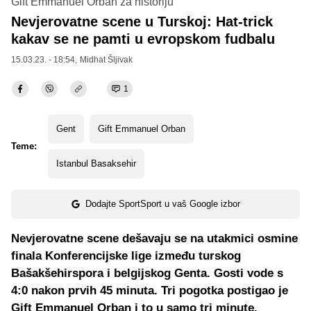
Gift Emmanuel Orban za historiju
Nevjerovatne scene u Turskoj: Hat-trick
kakav se ne pamti u evropskom fudbalu
15.03.23. - 18:54,
Midhat Šljivak
1
Gent
Gift Emmanuel Orban
Teme:
Istanbul Basaksehir
Dodajte SportSport u vaš Google izbor
Nevjerovatne scene dešavaju se na utakmici osmine
finala Konferencijske lige između turskog
Bašakšehirspora i belgijskog Genta. Gosti vode s
4:0 nakon prvih 45 minuta. Tri pogotka postigao je
Gift Emmanuel Orban i to u samo tri minute.