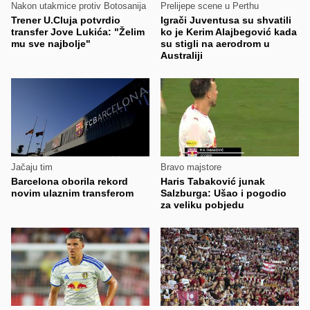
Nakon utakmice protiv Botosanija
Prelijepe scene u Perthu
Trener U.Cluja potvrdio
Igrači Juventusa su shvatili
transfer Jove Lukića: "Želim
ko je Kerim Alajbegović kada
mu sve najbolje"
su stigli na aerodrom u
Australiji
Jačaju tim
Bravo majstore
Barcelona oborila rekord
Haris Tabaković junak
novim ulaznim transferom
Salzburga: Ušao i pogodio
za veliku pobjedu