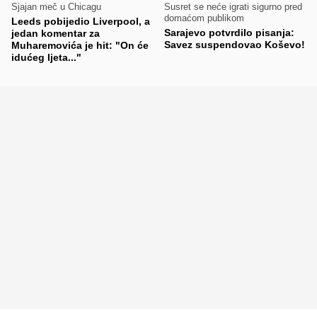
Sjajan meč u Chicagu
Susret se neće igrati sigurno pred
domaćom publikom
Leeds pobijedio Liverpool, a
Sarajevo potvrdilo pisanja:
jedan komentar za
Savez suspendovao Koševo!
Muharemovića je hit: "On će
idućeg ljeta..."