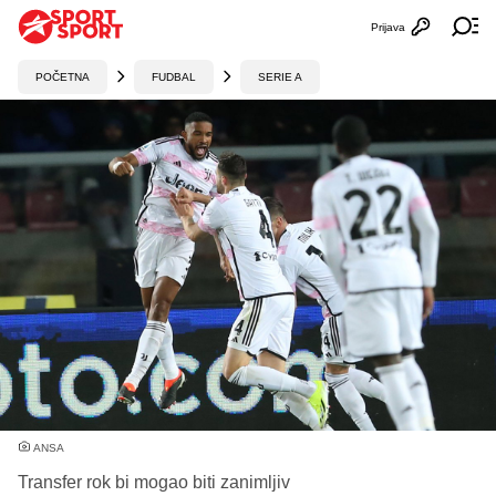
Prijava
Otvori profi
Ot
POČETNA
FUDBAL
SERIE A
ANSA
Transfer rok bi mogao biti zanimljiv