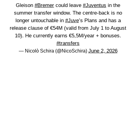
Gleison
#Bremer
could leave
#Juventus
in the
summer transfer window. The centre-back is no
longer untouchable in
#Juve
’s Plans and has a
release clause of €54M (valid from July 1 to August
10). He currently earns €5,5M/year + bonuses.
#transfers
June 2, 2026
— Nicolò Schira (@NicoSchira)