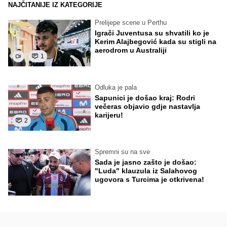
NAJČITANIJE IZ KATEGORIJE
Prelijepe scene u Perthu
Igrači Juventusa su shvatili ko je
Kerim Alajbegović kada su stigli na
aerodrom u Australiji
1
Odluka je pala
Sapunici je došao kraj: Rodri
večeras objavio gdje nastavlja
karijeru!
2
Spremni su na sve
Sada je jasno zašto je došao:
"Luda" klauzula iz Salahovog
ugovora s Turcima je otkrivena!