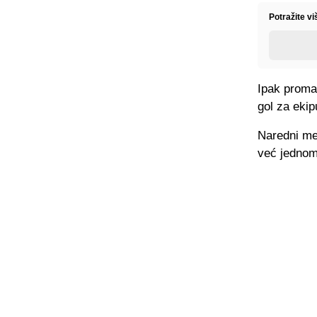
Potražite v
Ipak promaš
gol za ekip
Naredni meč
već jednom