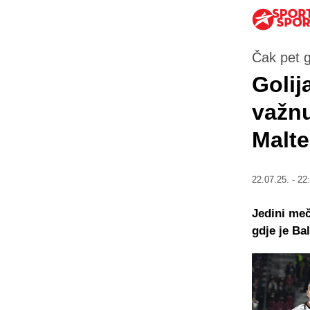
Čak pet 
Golij
važnu
Malte
22.07.25. - 22
Jedini meč
gdje je Ba