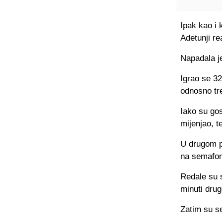
Ipak kao i 
Adetunji rea
Napadala je
Igrao se 32
odnosno tre
Iako su gos
mijenjao, t
U drugom p
na semaforu
Redale su s
minuti dru
Zatim su se