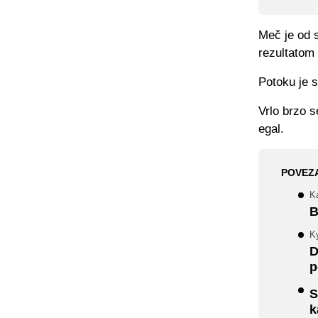
Meč je od 
rezultatom 
Potoku je s
Vrlo brzo s
egal.
POVEZ
K
B
Ky
D
p
S
k