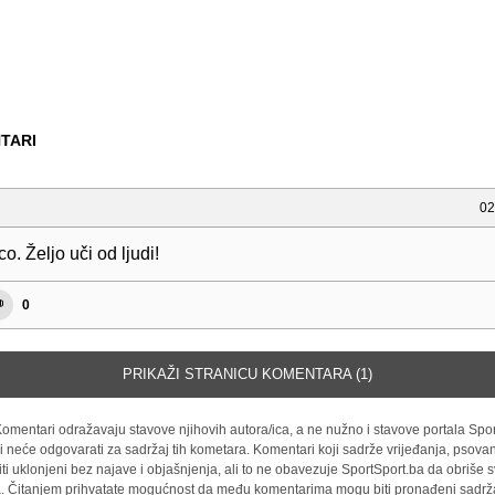
TARI
02
o. Željo uči od ljudi!
0
PRIKAŽI STRANICU KOMENTARA (1)
omentari odražavaju stavove njihovih autora/ica, a ne nužno i stavove portala Spor
i neće odgovarati za sadržaj tih kometara. Komentari koji sadrže vrijeđanja, psovan
iti uklonjeni bez najave i objašnjenja, ali to ne obavezuje SportSport.ba da obriše
la. Čitanjem prihvatate mogućnost da među komentarima mogu biti pronađeni sadrža