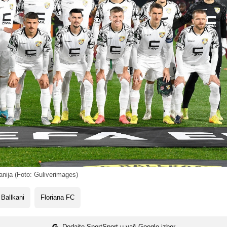
nija (Foto: Guliverimages)
Ballkani
Floriana FC
Dodajte SportSport u vaš Google izbor