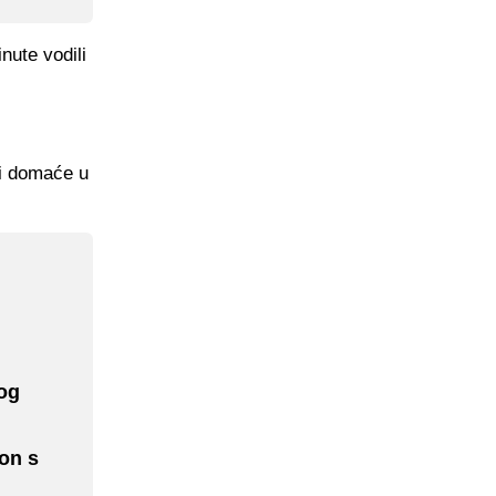
nute vodili
di domaće u
og
on s