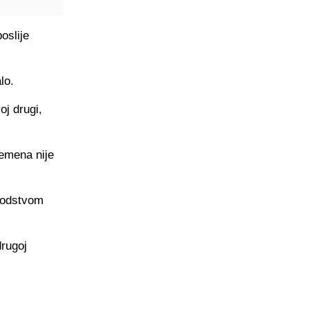
oslije
lo.
oj drugi,
remena nije
vodstvom
drugoj