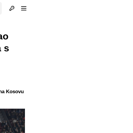
Otvori profil
Otvori meni
ao
 s
 na Kosovu