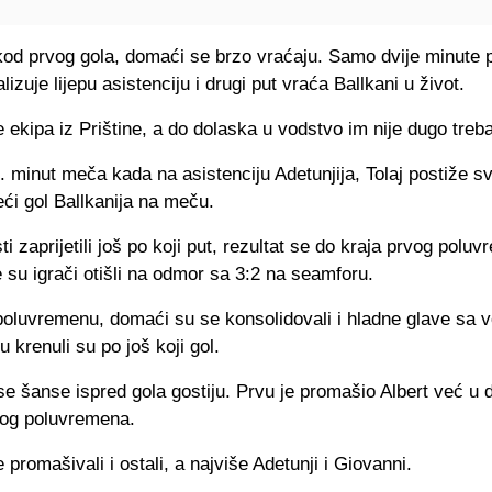
kod prvog gola, domaći se brzo vraćaju. Samo dvije minute p
lizuje lijepu asistenciju i drugi put vraća Ballkani u život.
 ekipa iz Prištine, a do dolaska u vodstvo im nije dugo treba
. minut meča kada na asistenciju Adetunjija, Tolaj postiže sv
ći gol Ballkanija na meču.
ti zaprijetili još po koji put, rezultat se do kraja prvog poluv
e su igrači otišli na odmor sa 3:2 na seamforu.
oluvremenu, domaći su se konsolidovali i hladne glave sa 
 krenuli su po još koji gol.
e šanse ispred gola gostiju. Prvu je promašio Albert već u 
gog poluvremena.
 promašivali i ostali, a najviše Adetunji i Giovanni.