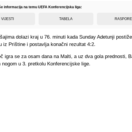
iše informacija na temu UEFA Konferencijska liga:
VIJESTI
TABELA
RASPOR
ajima dolazi kraj u 76. minuti kada Sunday Adetunji postiže 
u iz Prištine i postavlja konačni rezultat 4:2.
 igra se za osam dana na Malti, a uz dva gola prednosti, Ba
 nogom u 3. pretkolu Konferencijske lige.