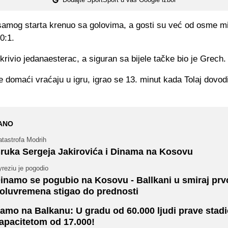
samog starta krenuo sa golovima, a gosti su već od osme mi
0:1.
krivio jedanaesterac, a siguran sa bijele tačke bio je Grech.
e domaći vraćaju u igru, igrao se 13. minut kada Tolaj dovo
ANO
atastrofa Modrih
ruka Sergeja Jakirovića i Dinama na Kosovu
reziu je pogodio
inamo se pogubio na Kosovu - Ballkani u smiraj prv
oluvremena stigao do prednosti
amo na Balkanu: U gradu od 60.000 ljudi prave stadi
apacitetom od 17.000!