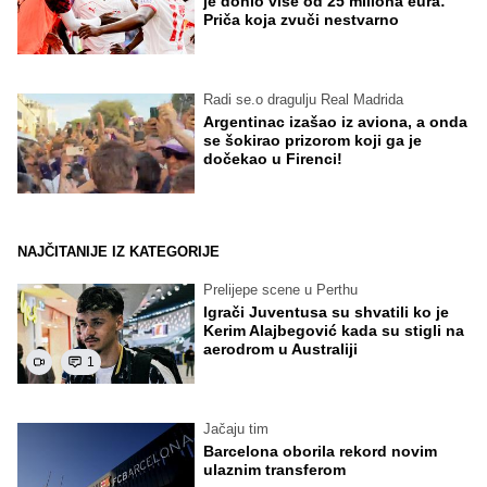
je donio više od 25 miliona eura:
Priča koja zvuči nestvarno
Radi se.o dragulju Real Madrida
Argentinac izašao iz aviona, a onda
se šokirao prizorom koji ga je
dočekao u Firenci!
NAJČITANIJE IZ KATEGORIJE
Prelijepe scene u Perthu
Igrači Juventusa su shvatili ko je
Kerim Alajbegović kada su stigli na
aerodrom u Australiji
1
Jačaju tim
Barcelona oborila rekord novim
ulaznim transferom