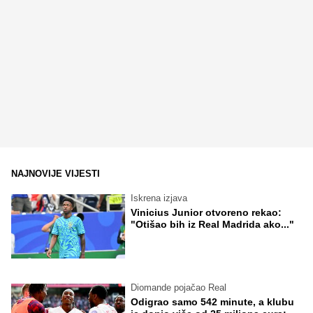
NAJNOVIJE VIJESTI
Iskrena izjava
Vinicius Junior otvoreno rekao:
"Otišao bih iz Real Madrida ako..."
Diomande pojačao Real
Odigrao samo 542 minute, a klubu