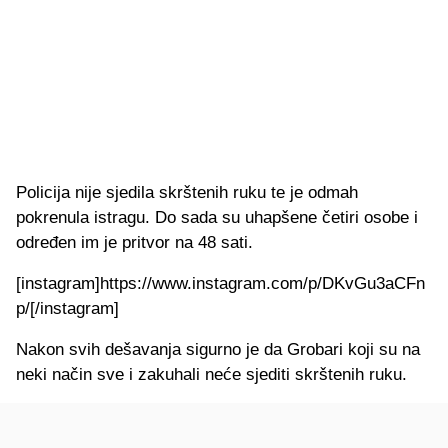
Policija nije sjedila skrštenih ruku te je odmah
pokrenula istragu. Do sada su uhapšene četiri osobe i
određen im je pritvor na 48 sati.
[instagram]https://www.instagram.com/p/DKvGu3aCFn
p/[/instagram]
Nakon svih dešavanja sigurno je da Grobari koji su na
neki način sve i zakuhali neće sjediti skrštenih ruku.