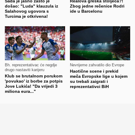
Sada je jasno zašto je
Realova greška stoljeća?!
došao: "Luda" klauzula iz
Zbog jedne rečenice Rodri
Salahovog ugovora s
ide u Barcelonu
Turcima je otkrivena!
Bh. reprezentativac će negdje
Nevrijeme zahvatilo dio Evrope
drugo nastaviti karijeru
Haotične scene i prekid
Klub se brutalnom porukom
meča Evropske lige u kojem
'povukao' iz borbe za potpis
su trebali zaigrati i
Jove Lukića! "Da vrijedi 3
reprezentativci BiH
miliona eura..."