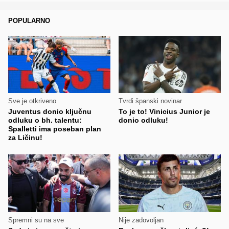
POPULARNO
Sve je otkriveno
Tvrdi španski novinar
Juventus donio ključnu
To je to! Vinicius Junior je
odluku o bh. talentu:
donio odluku!
Spalletti ima poseban plan
za Ličinu!
Spremni su na sve
Nije zadovoljan