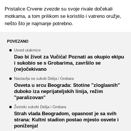
Pristalice Crvene zvezde su svoje rivale dočekali
motkama, a tom prilikom se koristilo i vatreno oružje,
nešto što je najmanje potrebno.
POVEZANO
Usred utakmice
Dao bi život za Vučića! Poznati as okupio ekipu
i sukobio se s Grobarima, završilo se
(ne)očekivano
Nastavlja se sukob Delija i Grobara
Osveta u srcu Beograda: Stotine "zloglasnih"
duboko iza neprijateljskih linija, režim
"paralizovan"
Žestoki sukobi Delija i Grobara
Strah vlada Beogradom, opasnost je sa svih
strana: Kultni stadion postao mjesto osvete i
poniženja!