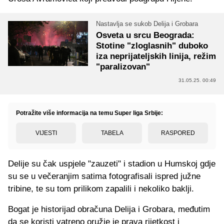
Nastavlja se sukob Delija i Grobara
Osveta u srcu Beograda:
Stotine "zloglasnih" duboko
iza neprijateljskih linija, režim
"paralizovan"
31.05.25. 00:49
Potražite više informacija na temu Super liga Srbije:
VIJESTI
TABELA
RASPORED
Delije su čak uspjele "zauzeti" i stadion u Humskoj gdje
su se u večeranjim satima fotografisali ispred južne
tribine, te su tom prilikom zapalili i nekoliko baklji.
Bogat je historijad obračuna Delija i Grobara, međutim
da se koristi vatreno oružje je prava rijetkost i