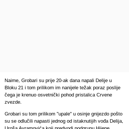
Naime, Grobari su prije 20-ak dana napali Delije u
Bloku 21 i tom prilikom im nanijele težak poraz poslije
čega je krenuo osvetnički pohod pristalica Crvene
zvezde.
Grobari su tom prilikom "upale" u osinje gnijezdo pošto
su se odlučili napasti jednog od istaknutijih vođa Delija,
Uroša Avramovića koji predvodi podgrupu Hijene.