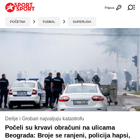
Prijava
Otvori profi
Ot
POČETNA
FUDBAL
SUPERLIGA
Delije i Grobari najvaljuju katastrofu
Počeli su krvavi obračuni na ulicama
Beograda: Broje se ranjeni, policija hapsi,