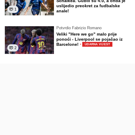
Schalkea: Gubili su 4:0, a onda je
uslijedio preokret za fudbalske
1
anale!
Potvrdio Fabrizio Romano
Veliki "Here we go" malo prije
ponoći - Liverpool se pojačao iz
·
Barcelone!
UDARNA VIJEST
2