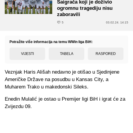
Saigrača koji je doživio
ogromnu tragediju nisu
zaboravili
5
03.02.24. 14:15
Potražite više informacija na temu WWin liga BiH:
VIJESTI
TABELA
RASPORED
Veznjak Haris Ališah nedavno je otišao u Sjedinjene
Američke Države na posudbu u Kansas City, a
Muharem Trako u makedonski Sileks.
Enedin Mulalić je ostao u Premijer ligi BiH i igrat će za
Zvijezdu 09.