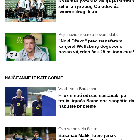
Košarkaš potvrdio da ga je Partizan
želio, ali je zbog Obradovića
izabrao drugi klub
Pejčinović uskoro u novom klubu
"Novi Džeko" pred transferom
karijere! Wolfsburg dogovorio
posao vrijedan čak 25 miliona eura!
4
NAJČITANIJE IZ KATEGORIJE
Vratili se u Barcelonu
Flick sinoć održao sastanak, pa
trojici igrača Barcelone saopštio da
napuste pripreme
Ovo se ne viđa često
Bosanac Malik Tubić junak