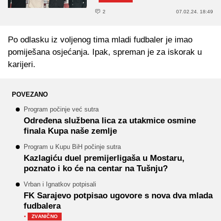
2
07.02.24. 18:49
Po odlasku iz voljenog tima mladi fudbaler je imao
pomiješana osjećanja. Ipak, spreman je za iskorak u
karijeri.
POVEZANO
Program počinje već sutra
Određena službena lica za utakmice osmine
finala Kupa naše zemlje
Program u Kupu BiH počinje sutra
Kazlagiću duel premijerligaša u Mostaru,
poznato i ko će na centar na Tušnju?
Vrban i Ignatkov potpisali
FK Sarajevo potpisao ugovore s nova dva mlada
fudbalera
·
ZVANIČNO