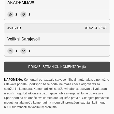
AKADEMIJA!!!
2
1
avalkaB
09.02.24. 22:43
Velik si Sarajevo!!
1
1
PRIKAŽI STRANICU KOMENTARA (6)
NAPOMENA:
Komentari odražavaju stavove njihovih autora/ica, a ne nužno
i stavove portala SportSport.ba te portal ne može i neće odgovarati za
sadržaj tih kometara. Komentari koji sadrže vrijeđanja, psovanja i vulgaran
riječnik mogu biti uklonjeni bez najave i objašnjenja, ali to ne obavezuje
SportSport.ba da obriše sve komentare koji krše pravila. Čitanjem prihvatate
mogućnost da među komentarima mogu biti pronađeni sadržaji koji mogu
biti u suprotnosti sa vašim uvjerenjima.