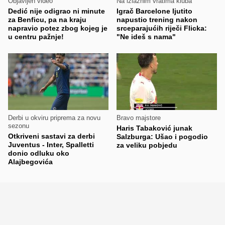
Objavljen video
Na izlaznim vratima kluba
Dedić nije odigrao ni minute
Igrač Barcelone ljutito
za Benficu, pa na kraju
napustio trening nakon
napravio potez zbog kojeg je
srceparajućih riječi Flicka:
u centru pažnje!
"Ne ideš s nama"
Derbi u okviru priprema za novu
Bravo majstore
sezonu
Haris Tabaković junak
Otkriveni sastavi za derbi
Salzburga: Ušao i pogodio
Juventus - Inter, Spalletti
za veliku pobjedu
donio odluku oko
Alajbegovića