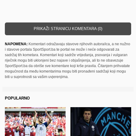
PRIKAŽI STRANICU KOMENTARA (0)
NAPOMENA:
Komentari odražavaju stavove njihovih autora/ica, a ne nužno
i stavove portala SportSport.ba te portal ne može i neće odgovarati za
sadržaj tih kometara. Komentari koji sadrže vrijeđanja, psovanja i vulgaran
riječnik mogu biti uklonjeni bez najave i objašnjenja, ali to ne obavezuje
SportSport.ba da obriše sve komentare koji krše pravila. Čitanjem prihvatate
mogućnost da među komentarima mogu biti pronađeni sadržaji koji mogu
biti u suprotnosti sa vašim uvjerenjima.
POPULARNO