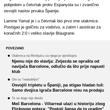
pobjedom u četvrtak protiv Espanyola su i zvanično
osvojili naslov prvaka Španije.
Lamine Yamal je i u četvrtak bio prvo ime utakmice.
Postigao je golčinu za vodstvo, a zatim i asistirao za
konačnih 2:0 i veliko slavlje Blaugrane.
POVEZANO
Utakmica na Montjuicu za njega je oproštajna
Njemu nije do slavlja: Zvijezda se oprašta od
navijača Barcelone, odlučio da što prije napusti
klub
Oni su "nedodirljivi"
Osvojili tripletu u Španiji, pa stigao hladan tuš:
Samo dvojica igrača Barcelone nisu na prodaju
To se dugo nije desilo
Meč Barcelona - Villarreal ulazi u historiju zbog
Flickovog poteza: "Postoji šansa da to uradim"