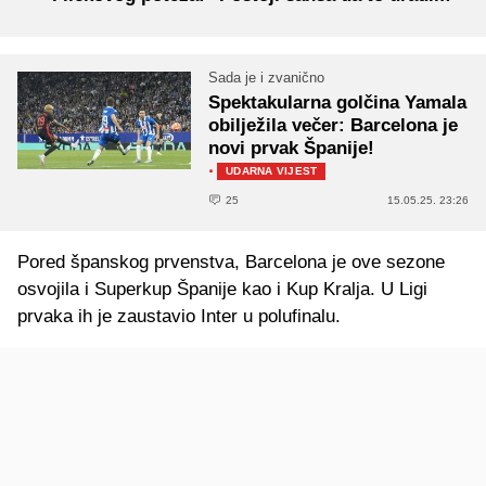
Sada je i zvanično
Spektakularna golčina Yamala
obilježila večer: Barcelona je
novi prvak Španije!
·
UDARNA VIJEST
25
15.05.25. 23:26
Pored španskog prvenstva, Barcelona je ove sezone
osvojila i Superkup Španije kao i Kup Kralja. U Ligi
prvaka ih je zaustavio Inter u polufinalu.