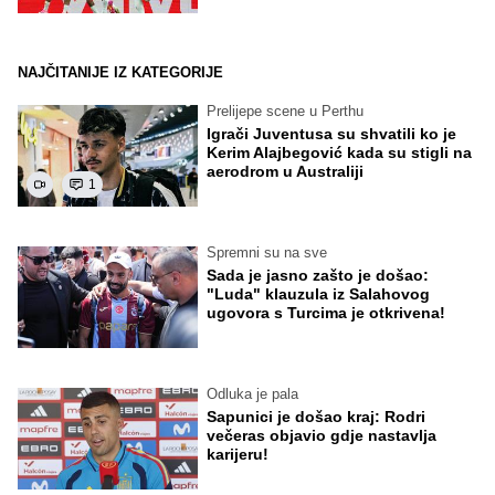
NAJČITANIJE IZ KATEGORIJE
Prelijepe scene u Perthu
Igrači Juventusa su shvatili ko je
Kerim Alajbegović kada su stigli na
aerodrom u Australiji
1
Spremni su na sve
Sada je jasno zašto je došao:
"Luda" klauzula iz Salahovog
ugovora s Turcima je otkrivena!
Odluka je pala
Sapunici je došao kraj: Rodri
večeras objavio gdje nastavlja
karijeru!