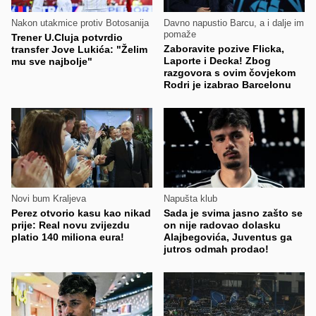
Nakon utakmice protiv Botosanija
Davno napustio Barcu, a i dalje im
pomaže
Trener U.Cluja potvrdio
Zaboravite pozive Flicka,
transfer Jove Lukića: "Želim
Laporte i Decka! Zbog
mu sve najbolje"
razgovora s ovim čovjekom
Rodri je izabrao Barcelonu
Novi bum Kraljeva
Napušta klub
Perez otvorio kasu kao nikad
Sada je svima jasno zašto se
prije: Real novu zvijezdu
on nije radovao dolasku
platio 140 miliona eura!
Alajbegovića, Juventus ga
jutros odmah prodao!