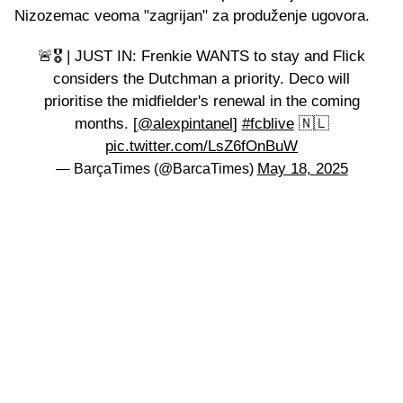
Nizozemac veoma "zagrijan" za produženje ugovora.
🚨🎖️ | JUST IN: Frenkie WANTS to stay and Flick
considers the Dutchman a priority. Deco will
prioritise the midfielder's renewal in the coming
months. [
@alexpintanel
]
#fcblive
🇳🇱
pic.twitter.com/LsZ6fOnBuW
May 18, 2025
— BarçaTimes (@BarcaTimes)