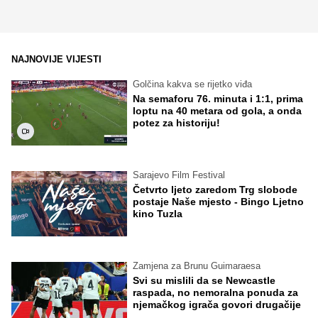
NAJNOVIJE VIJESTI
Golčina kakva se rijetko viđa
Na semaforu 76. minuta i 1:1, prima
loptu na 40 metara od gola, a onda
potez za historiju!
Sarajevo Film Festival
Četvrto ljeto zaredom Trg slobode
postaje Naše mjesto - Bingo Ljetno
kino Tuzla
Zamjena za Brunu Guimaraesa
Svi su mislili da se Newcastle
raspada, no nemoralna ponuda za
njemačkog igrača govori drugačije