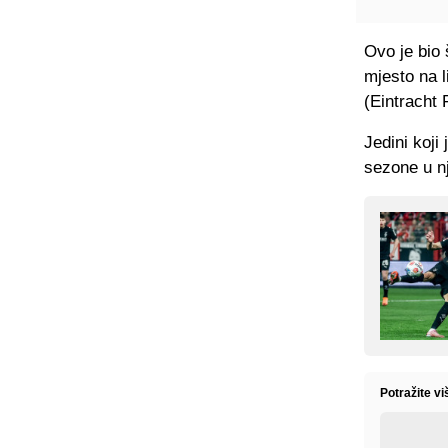
Ovo je bio 
mjesto na l
(Eintracht 
Jedini koji
sezone u n
Potražite v