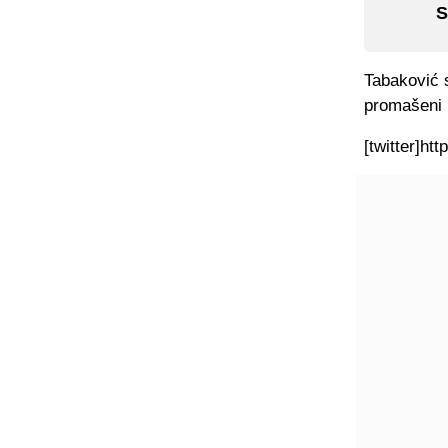
S
Tabaković s
promašeni p
[twitter]ht