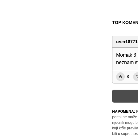
TOP KOMEN
user16771
Momak 3 t
neznam st
0
NAPOMENA:
K
portal ne može 
riječnik mogu b
koji krše pravi
biti u suprotnos