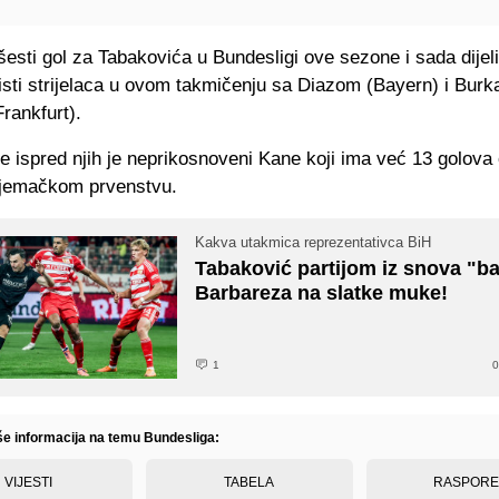
šesti gol za Tabakovića u Bundesligi ove sezone i sada dijel
isti strijelaca u ovom takmičenju sa Diazom (Bayern) i Bur
Frankfurt).
 je ispred njih je neprikosnoveni Kane koji ima već 13 golova
jemačkom prvenstvu.
Kakva utakmica reprezentativca BiH
Tabaković partijom iz snova "b
Barbareza na slatke muke!
1
0
iše informacija na temu Bundesliga:
VIJESTI
TABELA
RASPOR