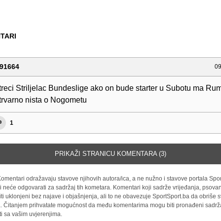
TARI
91664
09
reci Striljelac Bundeslige ako on bude starter u Subotu ma R
rvarno nista o Nogometu
1
PRIKAŽI STRANICU KOMENTARA (3)
omentari odražavaju stavove njihovih autora/ica, a ne nužno i stavove portala Spor
i neće odgovarati za sadržaj tih kometara. Komentari koji sadrže vrijeđanja, psovan
iti uklonjeni bez najave i objašnjenja, ali to ne obavezuje SportSport.ba da obriše
la. Čitanjem prihvatate mogućnost da među komentarima mogu biti pronađeni sadrža
ti sa vašim uvjerenjima.