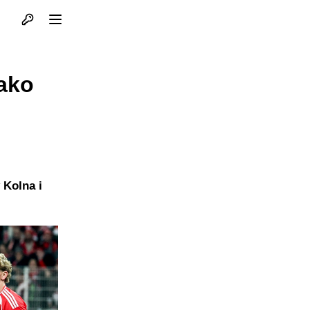
Otvori profil
Otvori meni
tako
 Kolna i