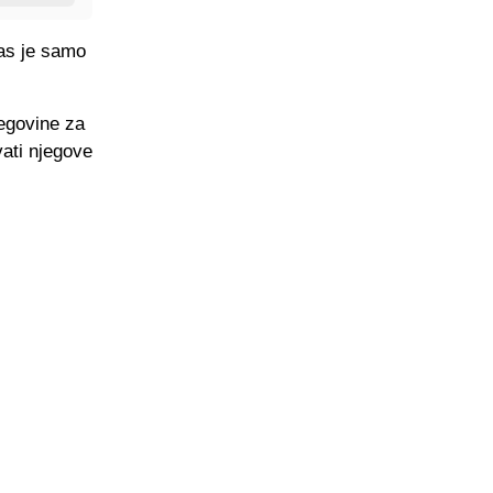
nas je samo
egovine za
vati njegove