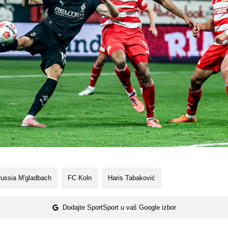
ussia M'gladbach
FC Koln
Haris Tabaković
Dodajte SportSport u vaš Google izbor