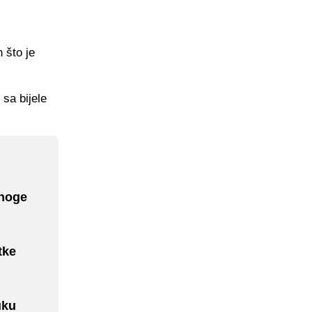
 što je
 sa bijele
 noge
tke
uku