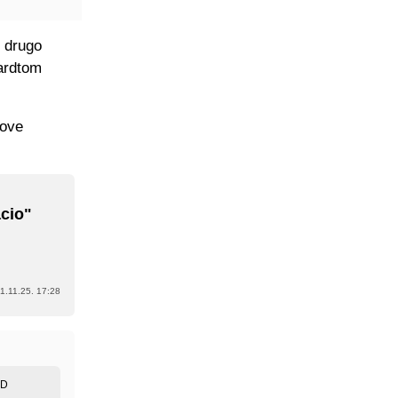
i drugo
kardtom
 ove
acio"
1.11.25. 17:28
ED