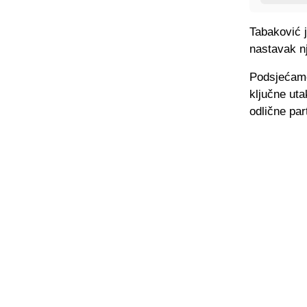
Tabaković j
nastavak n
Podsjećamo
ključne uta
odlične part