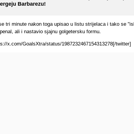
ergeju Barbarezu!
e tri minute nakon toga upisao u listu strijelaca i tako se "i
enal, ali i nastavio sjajnu golgetersku formu.
tps://x.com/GoalsXtra/status/1987232467154313278[/twitter]