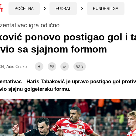
POČETNA
FUDBAL
BUNDESLIGA
zentativac igra odlično
ović ponovo postigao gol i 
vio sa sjajnom formom
:04,
Adis Ćesko
3
entativac - Haris Tabaković je upravo postigao gol protiv
vio sjajnu golgetersku formu.