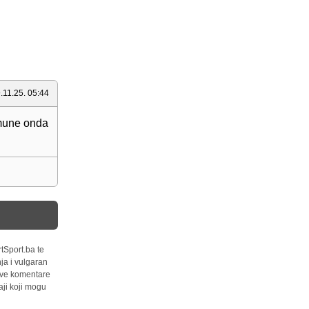
.11.25. 05:44
umune onda
tSport.ba te
ja i vulgaran
 sve komentare
ji koji mogu