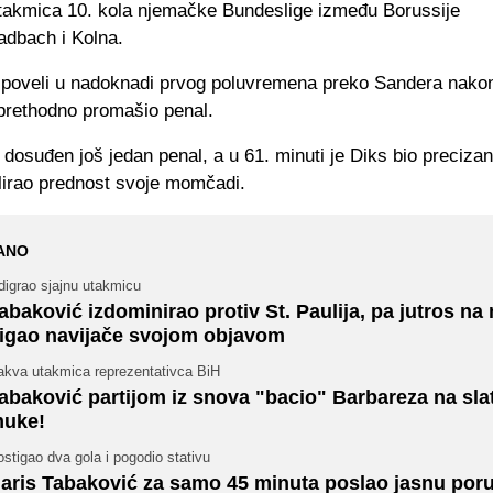
utakmica 10. kola njemačke Bundeslige između Borussije
dbach i Kolna.
poveli u nadoknadi prvog poluvremena preko Sandera nakon
prethodno promašio penal.
e dosuđen još jedan penal, a u 61. minuti je Diks bio precizan
plirao prednost svoje momčadi.
ANO
digrao sjajnu utakmicu
abaković izdominirao protiv St. Paulija, pa jutros na
igao navijače svojom objavom
akva utakmica reprezentativca BiH
abaković partijom iz snova "bacio" Barbareza na sla
uke!
stigao dva gola i pogodio stativu
aris Tabaković za samo 45 minuta poslao jasnu por