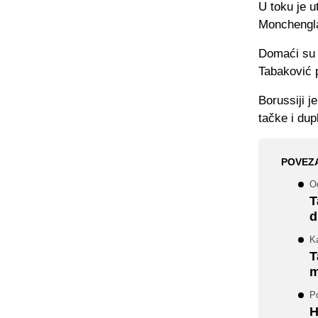
U toku je 
Monchengla
Domaći su 
Tabaković 
Borussiji j
tačke i du
POVEZ
O
T
d
K
T
m
Po
H