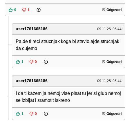
0
1
Odgovori
user1761665186
09.11.25. 05:44
Pa de ti reci strucnjak koga bi stavio ajde strucnjak
da cujemo
1
0
Odgovori
user1761665186
09.11.25. 05:44
I da ti kazem ja nemoj vise pisat tu jer si glup nemoj
se izbijat i sramotit iskreno
1
0
Odgovori