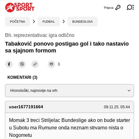
Prijava
Otvori profi
Ot
POČETNA
FUDBAL
BUNDESLIGA
Bh. reprezentativac igra odlično
Tabaković ponovo postigao gol i tako nastavio
sa sjajnom formom
3
KOMENTARI (3)
Sortiraj
user1677191664
09.11.25. 05:44
Momak 3 treci Striljelac Bundeslige ako on bude starter
u Subotu ma Rumune onda neznam strvarno nista o
Nogometu