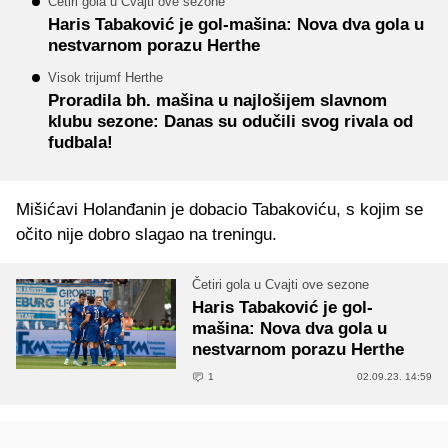
Četiri gola u Cvajti ove sezone
Haris Tabaković je gol-mašina: Nova dva gola u
nestvarnom porazu Herthe
Visok trijumf Herthe
Proradila bh. mašina u najlošijem slavnom
klubu sezone: Danas su odučili svog rivala od
fudbala!
Mišićavi Holanđanin je dobacio Tabakoviću, s kojim se
očito nije dobro slagao na treningu.
Četiri gola u Cvajti ove sezone
Haris Tabaković je gol-
mašina: Nova dva gola u
nestvarnom porazu Herthe
1
02.09.23. 14:59