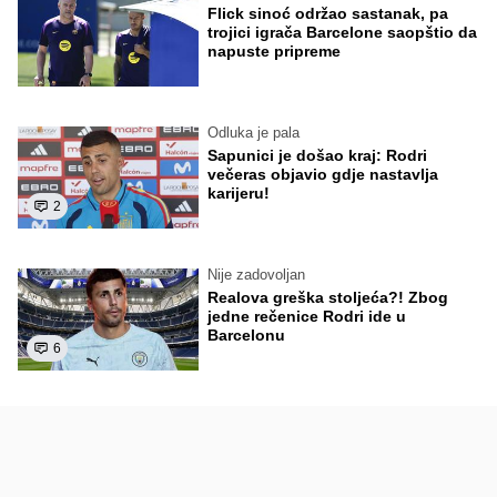
Flick sinoć održao sastanak, pa
trojici igrača Barcelone saopštio da
napuste pripreme
Odluka je pala
Sapunici je došao kraj: Rodri
večeras objavio gdje nastavlja
karijeru!
2
Nije zadovoljan
Realova greška stoljeća?! Zbog
jedne rečenice Rodri ide u
Barcelonu
6