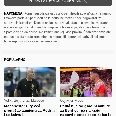
PRIKAŽI STRANICU KOMENTARA (0)
NAPOMENA:
Komentari odražavaju stavove njihovih autora/ica, a ne nužno
i stavove portala SportSport.ba te portal ne može i neće odgovarati za
sadržaj tih kometara. Komentari koji sadrže vrijeđanja, psovanja i vulgaran
riječnik mogu biti uklonjeni bez najave i objašnjenja, ali to ne obavezuje
SportSport.ba da obriše sve komentare koji krše pravila. Čitanjem prihvatate
mogućnost da među komentarima mogu biti pronađeni sadržaji koji mogu
biti u suprotnosti sa vašim uvjerenjima.
POPULARNO
Velika želja Enza Maresce
Objavljen video
Manchester City već
Dedić nije odigrao ni minute
pronašao zamjenu za Rodrija
za Benficu, pa na kraju
i to kakvu!
napravio potez zbog kojeg je