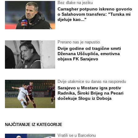
Bez dlake na jeziku
Carragher potpuno iskreno govorio
o Salahovom transferu: "Turska mi
djeluje kao..."
Prerano nas je napustio
Dvije godine od tragične smrti
Dženana Uščuplića, emotivna
objava FK Sarajevo
Dvije utakmice su danas na rasporedu
Sarajevo u Mostaru igra protiv
Radnika, Široki Brijeg na Pecari
dočekuje Slogu iz Doboja
NAJČITANIJE IZ KATEGORIJE
Vratili se u Barcelonu