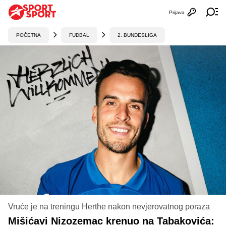
Prijava
Otvori profi
Ot
POČETNA
FUDBAL
2. BUNDESLIGA
Vruće je na treningu Herthe nakon nevjerovatnog poraza
Mišićavi Nizozemac krenuo na Tabakovića: