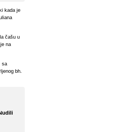
ki kada je
uliana
la čašu u
je na
ć sa
ljenog bh.
Nudili