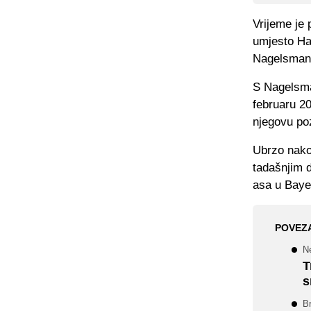
Vrijeme je 
umjesto Han
Nagelsman
S Nagelsman
februaru 20
njegovu po
Ubrzo nakon
tadašnjim 
asa u Baye
POVEZ
N
T
s
B