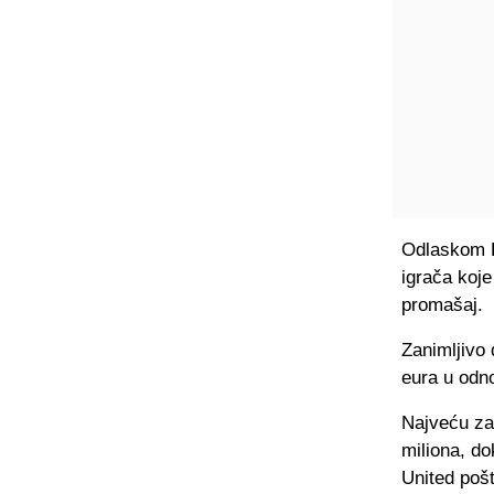
Odlaskom Le
igrača koje
promašaj.
Zanimljivo 
eura u odn
Najveću za
miliona, do
United pošt