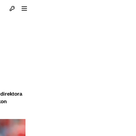
Otvori profil
Otvori meni
direktora
kon