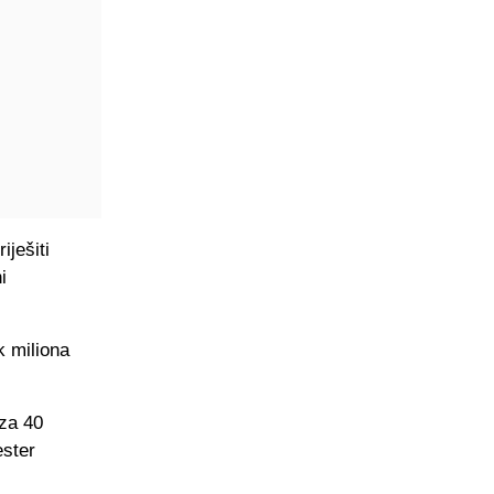
ješiti
i
k miliona
za 40
ester