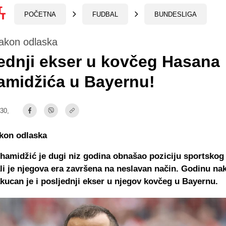
POČETNA
FUDBAL
BUNDESLIGA
akon odlaska
ednji ekser u kovčeg Hasana
amidžića u Bayernu!
:30,
kon odlaska
hamidžić je dugi niz godina obnašao poziciju sportskog 
li je njegova era završena na neslavan način. Godinu na
kucan je i posljednji ekser u njegov kovčeg u Bayernu.