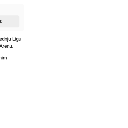
ED
jednju Ligu
 Arenu.
inim