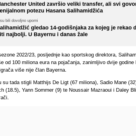
anchester United završio veliki transfer, ali svi govo
enijalnom potezu Hasana Salihamidžića
su bili dovoljno uporni
alihamidžić gledao 14-godišnjaka za kojeg je rekao 
iti najbolji. U Bayernu i danas žale
sezone 2022/23, posljednje kao sportskog direktora, Saliham
še od 100 miliona eura na pojačanja, zanimljivo dvije godine 
 igrača više nije član Bayerna.
su tada stigli Matthijs De Ligt (67 miliona), Sadio Mane (3
h (18.5), Yann Sommer (9) te Noussair Mazraoui i Daley Bl
rači.