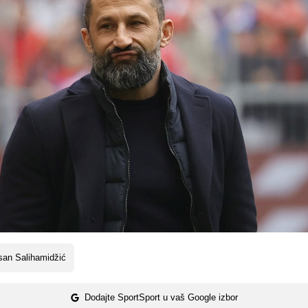
san Salihamidžić
Dodajte SportSport u vaš Google izbor