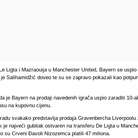
 Ligta i Mazraouija u Manchester United, Bayern se uspio ri
 je Salihamidžić doveo te su se zapravo pokazali kao potpun
da je Bayern na prodaji navedenih igrača uspio zaraditi 10-a
osu na kupovnu cijenu.
radu svakako predstavlja prodaja Gravenbercha Liverpoolu 
k je najveći gubitak ostvaren na transferu De Ligta u Manch
o su Crveni Đavoli Nizozemca platili 47 miliona.