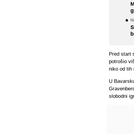
M
g
Ni
S
b
Pred start 
potrošio vi
niko od tih
U Bavarsku 
Gravenberc
slobodni ig