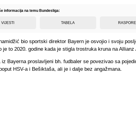
iše informacija na temu Bundesliga:
VIJESTI
TABELA
RASPOR
hamidžić bio sportski direktor Bayern je osvojio i svoju posl
o je to 2020. godine kada je stigla trostruka kruna na Allianz
iz Bayerna proslavljeni bh. fudbaler se povezivao sa pojed
oput HSV-a i Bešiktaša, ali je i dalje bez angažmana.