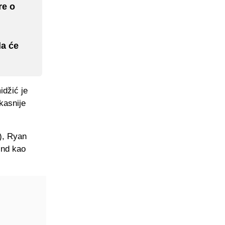
re o
da će
idžić je
kasnije
2), Ryan
ind kao