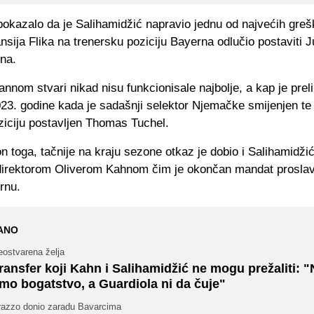
pokazalo da je Salihamidžić napravio jednu od najvećih greš
sija Flika na trenersku poziciju Bayerna odlučio postaviti J
na.
nom stvari nikad nisu funkcionisale najbolje, a kap je preli
23. godine kada je sadašnji selektor Njemačke smijenjen te 
ziciju postavljen Thomas Tuchel.
 toga, tačnije na kraju sezone otkaz je dobio i Salihamidži
direktorom Oliverom Kahnom čim je okončan mandat proslav
rnu.
ANO
eostvarena želja
ransfer koji Kahn i Salihamidžić ne mogu prežaliti: "
mo bogatstvo, a Guardiola ni da čuje"
razzo donio zaradu Bavarcima