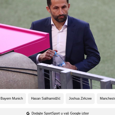
 Bayern Munich
Hasan Salihamidžić
Joshua Zirkzee
Mancheste
Dodajte SportSport u vaš Google izbor