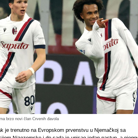
ma brzo novi član Crvenih đavola
ak je trenutno na Evropskom prvenstvu u Njemačkoj sa
cijom Nizozemske i do sada je upisao jedan nastup, a njegov