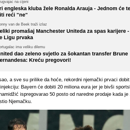
ugvajac na cijeni
ri engleska kluba žele Ronalda Arauja - Jednom će t
iti reći "ne"
nny van de Beek traži izlaz
eliki promašaj Manchester Uniteda za spas karijere - 
e Ligu prvaka
rtugalac ima veliku dilemu
nited dao zeleno svjetlo za šokantan transfer Brune
ernandesa: Kreću pregovori!
sao, a sve su prilike da hoće, rekordni njemački prvaci dobit
 injekciju: Bayern će dobiti 20 miliona eura jer je bivši sports
hamidžić ispregovarao 50 posto od naredne prodaje kada je
stio Njemačku.