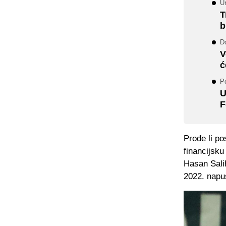
Ur
T
b
Do
V
ć
Po
U
F
Prođe li po
financijsku
Hasan Sali
2022. napu