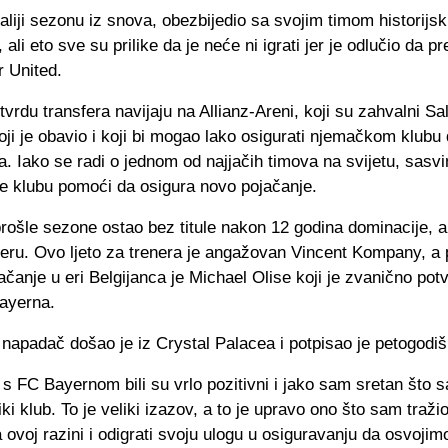
taliji sezonu iz snova, obezbijedio sa svojim timom historijsk
 ali eto sve su prilike da je neće ni igrati jer je odlučio da p
 United.
vrdu transfera navijaju na Allianz-Areni, koji su zahvalni Sa
ji je obavio i koji bi mogao lako osigurati njemačkom klubu
a. Iako se radi o jednom od najjačih timova na svijetu, sasv
će klubu pomoći da osigura novo pojačanje.
rošle sezone ostao bez titule nakon 12 godina dominacije, a
yeru. Ovo ljeto za trenera je angažovan Vincent Kompany, a 
čanje u eri Belgijanca je Michael Olise koji je zvanično pot
Bayerna.
 napadač došao je iz Crystal Palacea i potpisao je petogodiš
s FC Bayernom bili su vrlo pozitivni i jako sam sretan što 
iki klub. To je veliki izazov, a to je upravo ono što sam traži
 ovoj razini i odigrati svoju ulogu u osiguravanju da osvojim