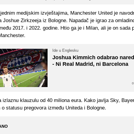
jednim medijskim izvještajima, Manchester United je navodn
a Joshue Zirkzeeja iz Bologne. Napadač je igrao za omladinc
eđu 2017. i 2022. godine. Htio ga je i Milan, ali je on sada p
Manchester.
Ide u Englesku
Joshua Kimmich odabrao nared
- Ni Real Madrid, ni Barcelona
0
 izlaznu klauzulu od 40 miliona eura. Kako javlja Sky, Bayer
n o statusu pregovora između Uniteda i Bologne.
ANO