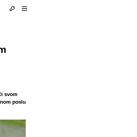
Otvori profil
Otvori meni
om
ući svom
jnom poslu