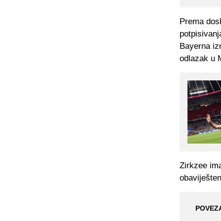
Prema dosl
potpisivanj
Bayerna izm
odlazak u 
Zirkzee ima
obaviješte
POVEZ