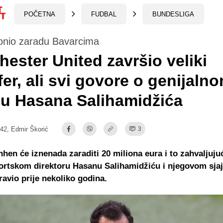
POČETNA
FUDBAL
BUNDESLIGA
onio zaradu Bavarcima
ester United završio veliki
fer, ali svi govore o genijaln
u Hasana Salihamidžića
:42,
Edmir Škorić
3
hen će iznenada zaraditi 20 miliona eura i to zahvaljuj
ortskom direktoru Hasanu Salihamidžiću i njegovom sja
pravio prije nekoliko godina.