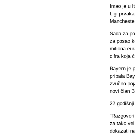
Imao je u I
Ligi prvaka,
Manchester
Sada za pot
za posao ko
miliona eur
cifra koja 
Bayern je p
pripala Ba
zvučno poja
novi član 
22-godišnji
"Razgovori 
za tako vel
dokazati na