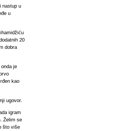
i nastup u
ređe u
lihamidžiću
 dodatnih 20
im dobra
 onda je
prvo
vrđen kao
nji ugovor.
sada igram
o. Želim se
o što više