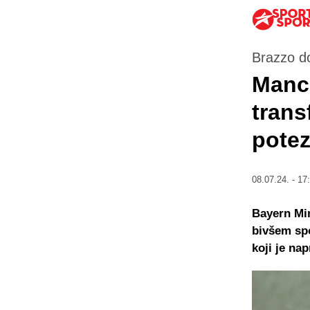
Brazzo d
Manch
trans
potez
08.07.24. - 17
Bayern Min
bivšem sp
koji je na