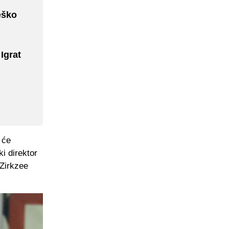
eško
Igrat
 će
ki direktor
 Zirkzee