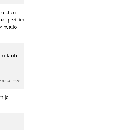
o blizu
e i prvi tim
rihvatio
ni klub
5.07.24. 08:20
n je