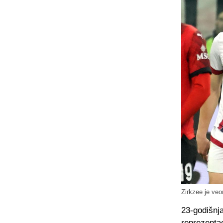
Zirkzee je veo
23-godišnj
reprezenta