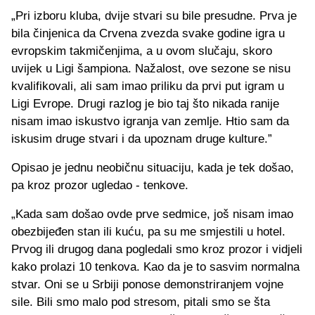
„Pri izboru kluba, dvije stvari su bile presudne. Prva je
bila činjenica da Crvena zvezda svake godine igra u
evropskim takmičenjima, a u ovom slučaju, skoro
uvijek u Ligi šampiona. Nažalost, ove sezone se nisu
kvalifikovali, ali sam imao priliku da prvi put igram u
Ligi Evrope. Drugi razlog je bio taj što nikada ranije
nisam imao iskustvo igranja van zemlje. Htio sam da
iskusim druge stvari i da upoznam druge kulture.”
Opisao je jednu neobičnu situaciju, kada je tek došao,
pa kroz prozor ugledao - tenkove.
„Kada sam došao ovde prve sedmice, još nisam imao
obezbijeđen stan ili kuću, pa su me smjestili u hotel.
Prvog ili drugog dana pogledali smo kroz prozor i vidjeli
kako prolazi 10 tenkova. Kao da je to sasvim normalna
stvar. Oni se u Srbiji ponose demonstriranjem vojne
sile. Bili smo malo pod stresom, pitali smo se šta