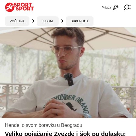
Prijava
Otvori profi
Ot
POČETNA
FUDBAL
SUPERLIGA
Hendel o svom boravku u Beogradu
Veliko pojačanje Zvezde i šok po dolasku: