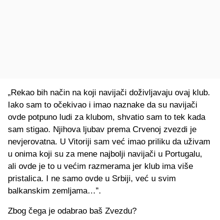
„Rekao bih način na koji navijači doživljavaju ovaj klub.
Iako sam to očekivao i imao naznake da su navijači
ovde potpuno ludi za klubom, shvatio sam to tek kada
sam stigao. Njihova ljubav prema Crvenoj zvezdi je
nevjerovatna. U Vitoriji sam već imao priliku da uživam
u onima koji su za mene najbolji navijači u Portugalu,
ali ovde je to u većim razmerama jer klub ima više
pristalica. I ne samo ovde u Srbiji, već u svim
balkanskim zemljama…”.
Zbog čega je odabrao baš Zvezdu?