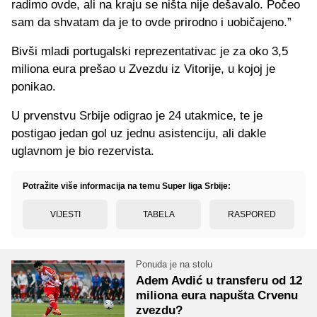
radimo ovde, ali na kraju se ništa nije dešavalo. Počeo
sam da shvatam da je to ovde prirodno i uobičajeno.”
Bivši mladi portugalski reprezentativac je za oko 3,5
miliona eura prešao u Zvezdu iz Vitorije, u kojoj je
ponikao.
U prvenstvu Srbije odigrao je 24 utakmice, te je
postigao jedan gol uz jednu asistenciju, ali dakle
uglavnom je bio rezervista.
Potražite više informacija na temu Super liga Srbije:
VIJESTI
TABELA
RASPORED
Ponuda je na stolu
Adem Avdić u transferu od 12
miliona eura napušta Crvenu
zvezdu?