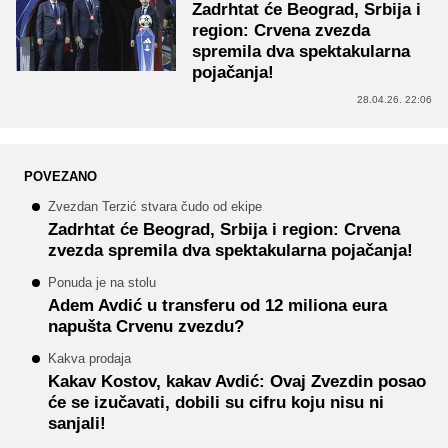
Zadrhtat će Beograd, Srbija i
region: Crvena zvezda
spremila dva spektakularna
pojačanja!
28.04.26. 22:06
POVEZANO
Zvezdan Terzić stvara čudo od ekipe
Zadrhtat će Beograd, Srbija i region: Crvena
zvezda spremila dva spektakularna pojačanja!
Ponuda je na stolu
Adem Avdić u transferu od 12 miliona eura
napušta Crvenu zvezdu?
Kakva prodaja
Kakav Kostov, kakav Avdić: Ovaj Zvezdin posao
će se izučavati, dobili su cifru koju nisu ni
sanjali!