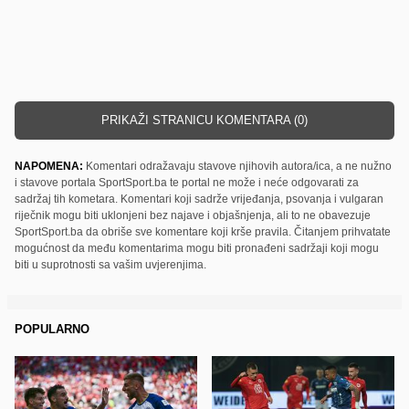
PRIKAŽI STRANICU KOMENTARA (0)
NAPOMENA:
Komentari odražavaju stavove njihovih autora/ica, a ne nužno
i stavove portala SportSport.ba te portal ne može i neće odgovarati za
sadržaj tih kometara. Komentari koji sadrže vrijeđanja, psovanja i vulgaran
riječnik mogu biti uklonjeni bez najave i objašnjenja, ali to ne obavezuje
SportSport.ba da obriše sve komentare koji krše pravila. Čitanjem prihvatate
mogućnost da među komentarima mogu biti pronađeni sadržaji koji mogu
biti u suprotnosti sa vašim uvjerenjima.
POPULARNO