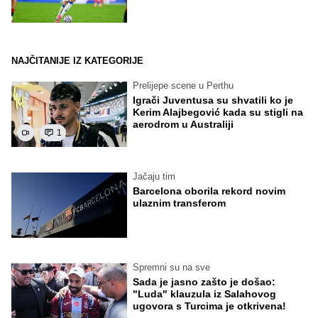
NAJČITANIJE IZ KATEGORIJE
Prelijepe scene u Perthu
Igrači Juventusa su shvatili ko je
Kerim Alajbegović kada su stigli na
aerodrom u Australiji
1
Jačaju tim
Barcelona oborila rekord novim
ulaznim transferom
Spremni su na sve
Sada je jasno zašto je došao:
"Luda" klauzula iz Salahovog
ugovora s Turcima je otkrivena!