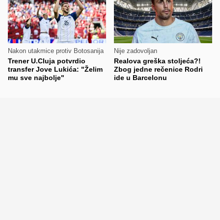
Nakon utakmice protiv Botosanija
Nije zadovoljan
Trener U.Cluja potvrdio
Realova greška stoljeća?!
transfer Jove Lukića: "Želim
Zbog jedne rečenice Rodri
mu sve najbolje"
ide u Barcelonu