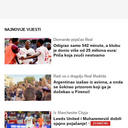
NAJNOVIJE VIJESTI
Diomande pojačao Real
Odigrao samo 542 minute, a klubu
je donio više od 25 miliona eura:
Priča koja zvuči nestvarno
Radi se.o dragulju Real Madrida
Argentinac izašao iz aviona, a onda
se šokirao prizorom koji ga je
dočekao u Firenci!
Iz Manchester Cityja
Leeds United i Muharemović dobili
·
sjajno pojačanje!
ZVANIČNO