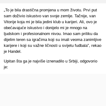
„To je bila drastična promjena u mom životu. Prvi put
sam doživio iskustvo van svoje zemlje. Tačnije, van
Vitorije koja mi je bila jedini klub u karijeri. Ali, ovo je
obećavajuće iskustvo i donijelo mi je mnogo na
ljudskom i profesionalnom nivou. Imao sam priliku da
dijelim teren sa igračima koji su imali veoma zanimljive
karijere i koji su važne ličnosti u svijetu fudbala”, rekao
je Handel.
Upitan šta ga je najviše iznenadilo u Srbiji, odgovorio
je: