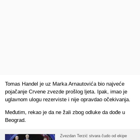
Tomas Handel je uz Marka Arnautovića bio najveće
pojačanje Crvene zvezde prošlog ljeta. Ipak, imao je
uglavnom ulogu rezerviste i nije opravdao očekivanja.
Međutim, rekao je da ne žali zbog odluke da dođe u
Beograd.
Zvezdan Terzić stvara čudo od ekipe