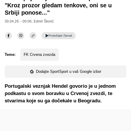
"Kroz prozor gledam tenkove, oni se u
Srbiji ponose..."
30.04.26. - 00:06,
Edmir Škorić
Poslušajte
članak
Teme:
FK Crvena zvezda
Dodajte SportSport u vaš Google izbor
Portugalski veznjak Hendel govorio je u jednom
podkastu o svom boravku u Crvenoj zvezdi, te
stvarima koje su ga dočekale u Beogradu.