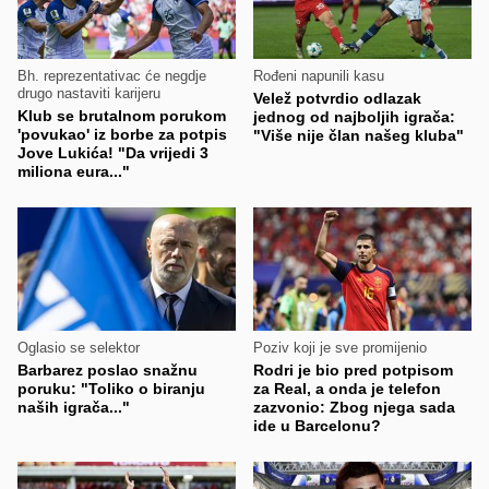
Bh. reprezentativac će negdje
Rođeni napunili kasu
drugo nastaviti karijeru
Velež potvrdio odlazak
Klub se brutalnom porukom
jednog od najboljih igrača:
'povukao' iz borbe za potpis
"Više nije član našeg kluba"
Jove Lukića! "Da vrijedi 3
miliona eura..."
Oglasio se selektor
Poziv koji je sve promijenio
Barbarez poslao snažnu
Rodri je bio pred potpisom
poruku: "Toliko o biranju
za Real, a onda je telefon
naših igrača..."
zazvonio: Zbog njega sada
ide u Barcelonu?