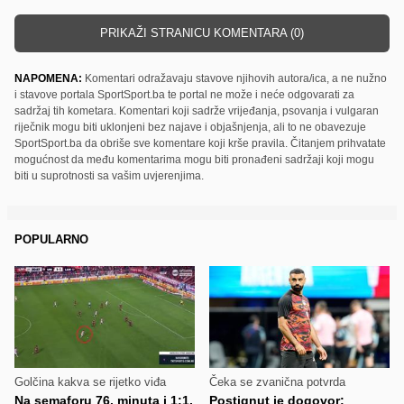
PRIKAŽI STRANICU KOMENTARA (0)
NAPOMENA:
Komentari odražavaju stavove njihovih autora/ica, a ne nužno
i stavove portala SportSport.ba te portal ne može i neće odgovarati za
sadržaj tih kometara. Komentari koji sadrže vrijeđanja, psovanja i vulgaran
riječnik mogu biti uklonjeni bez najave i objašnjenja, ali to ne obavezuje
SportSport.ba da obriše sve komentare koji krše pravila. Čitanjem prihvatate
mogućnost da među komentarima mogu biti pronađeni sadržaji koji mogu
biti u suprotnosti sa vašim uvjerenjima.
POPULARNO
Golčina kakva se rijetko viđa
Čeka se zvanična potvrda
Na semaforu 76. minuta i 1:1,
Postignut je dogovor: