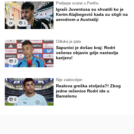
Prelijepe scene u Perthu
Igrači Juventusa su shvatili ko je
Kerim Alajbegović kada su stigli na
aerodrom u Australiji
1
Odluka je pala
Sapunici je došao kraj: Rodri
večeras objavio gdje nastavlja
karijeru!
2
Nije zadovoljan
Realova greška stoljeća?! Zbog
jedne rečenice Rodri ide u
Barcelonu
6