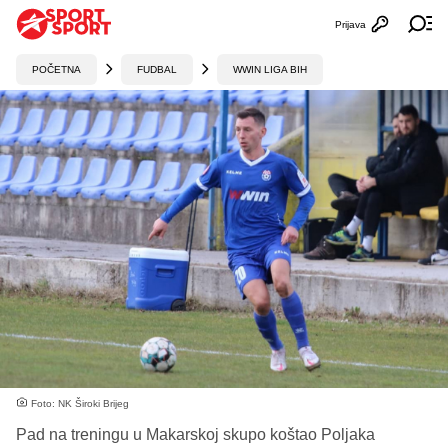
Prijava
Otvori profi
Ot
POČETNA
FUDBAL
WWIN LIGA BIH
Foto: NK Široki Brijeg
Pad na treningu u Makarskoj skupo koštao Poljaka