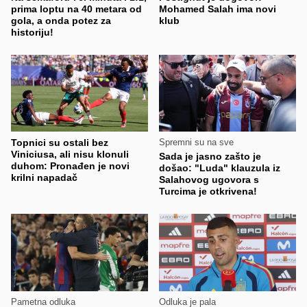
prima loptu na 40 metara od
Mohamed Salah ima novi
gola, a onda potez za
klub
historiju!
Topnici su ostali bez
Spremni su na sve
Viniciusa, ali nisu klonuli
Sada je jasno zašto je
duhom: Pronađen je novi
došao: "Luda" klauzula iz
krilni napadač
Salahovog ugovora s
Turcima je otkrivena!
Pametna odluka
Odluka je pala