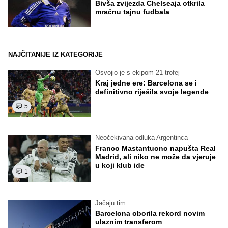
Bivša zvijezda Chelseaja otkrila
mračnu tajnu fudbala
NAJČITANIJE IZ KATEGORIJE
Osvojio je s ekipom 21 trofej
Kraj jedne ere: Barcelona se i
definitivno riješila svoje legende
5
Neočekivana odluka Argentinca
Franco Mastantuono napušta Real
Madrid, ali niko ne može da vjeruje
u koji klub ide
1
Jačaju tim
Barcelona oborila rekord novim
ulaznim transferom