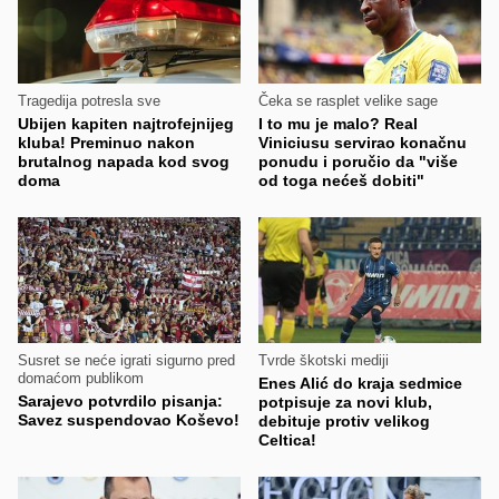
Tragedija potresla sve
Čeka se rasplet velike sage
Ubijen kapiten najtrofejnijeg
I to mu je malo? Real
kluba! Preminuo nakon
Viniciusu servirao konačnu
brutalnog napada kod svog
ponudu i poručio da "više
doma
od toga nećeš dobiti"
Susret se neće igrati sigurno pred
Tvrde škotski mediji
domaćom publikom
Enes Alić do kraja sedmice
Sarajevo potvrdilo pisanja:
potpisuje za novi klub,
Savez suspendovao Koševo!
debituje protiv velikog
Celtica!