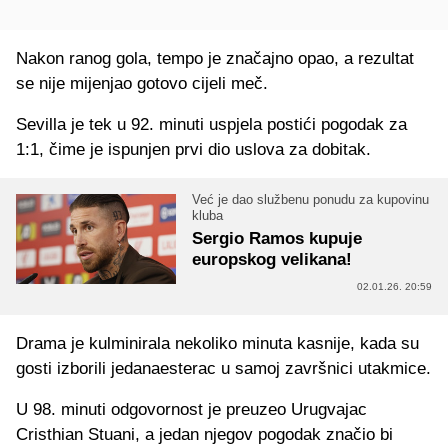
Nakon ranog gola, tempo je značajno opao, a rezultat
se nije mijenjao gotovo cijeli meč.
Sevilla je tek u 92. minuti uspjela postići pogodak za
1:1, čime je ispunjen prvi dio uslova za dobitak.
Već je dao službenu ponudu za kupovinu
kluba
Sergio Ramos kupuje
europskog velikana!
02.01.26. 20:59
Drama je kulminirala nekoliko minuta kasnije, kada su
gosti izborili jedanaesterac u samoj završnici utakmice.
U 98. minuti odgovornost je preuzeo Urugvajac
Cristhian Stuani, a jedan njegov pogodak značio bi