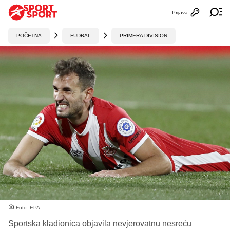
Prijava
Otvori profi
Ot
POČETNA
FUDBAL
PRIMERA DIVISION
Foto: EPA
Sportska kladionica objavila nevjerovatnu nesreću