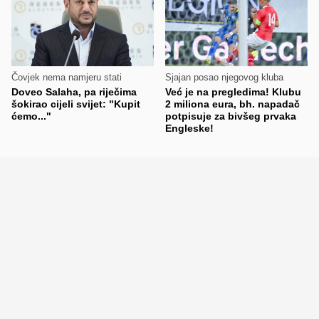
Čovjek nema namjeru stati
Sjajan posao njegovog kluba
Doveo Salaha, pa riječima
Već je na pregledima! Klubu
šokirao cijeli svijet: "Kupit
2 miliona eura, bh. napadač
ćemo..."
potpisuje za bivšeg prvaka
Engleske!