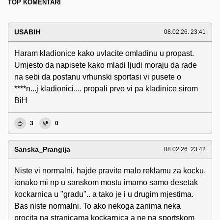
TOP KOMENTARI
USABIH
08.02.26. 23:41
Haram kladionice kako uvlacite omladinu u propast.
Umjesto da napisete kako mladi ljudi moraju da rade
na sebi da postanu vrhunski sportasi vi pusete o
****n...j kladionici.... propali prvo vi pa kladinice sirom
BiH
3
0
Sanska_Prangija
08.02.26. 23:42
Niste vi normalni, hajde pravite malo reklamu za kocku,
ionako mi np u sanskom mostu imamo samo desetak
kockarnica u "gradu".. a tako je i u drugim mjestima.
Bas niste normalni. To ako nekoga zanima neka
procita na stranicama kockarnica a ne na sportskom