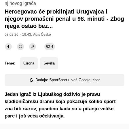
njihovog igrača
Hercegovac će proklinjati Urugvajca i
njegov promašeni penal u 98. minuti - Zbog
njega ostao bez...
08.02.26. - 19:43,
Adis Ćesko
4
Teme:
Girona
Sevilla
Dodajte SportSport u vaš Google izbor
Jedan igrač iz Ljubuškog doživio je pravu
kladioničarsku dramu koja pokazuje koliko sport
zna biti surov, posebno kada su u pitanju velike
pare i još veća očekivanja.