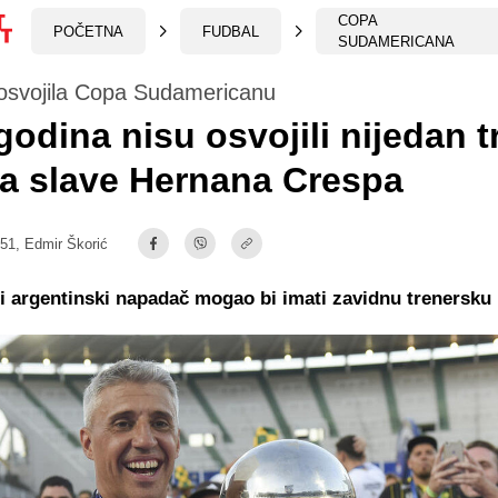
COPA
POČETNA
FUDBAL
SUDAMERICANA
osvojila Copa Sudamericanu
godina nisu osvojili nijedan tr
a slave Hernana Crespa
:51,
Edmir Škorić
 argentinski napadač mogao bi imati zavidnu trenersku k