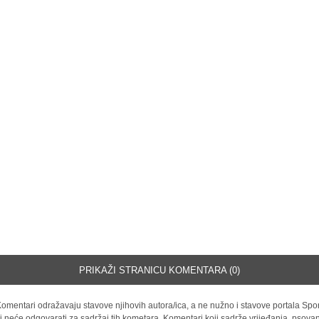
PRIKAŽI STRANICU KOMENTARA (0)
omentari odražavaju stavove njihovih autora/ica, a ne nužno i stavove portala Spor
i neće odgovarati za sadržaj tih kometara. Komentari koji sadrže vrijeđanja, psovan