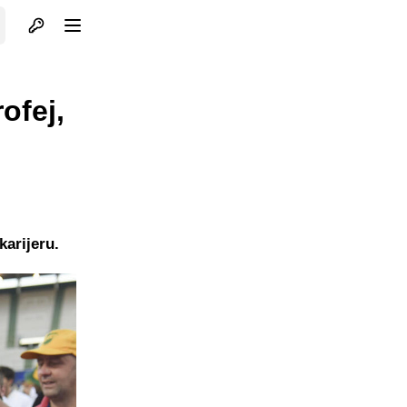
Otvori profil
Otvori meni
ofej,
arijeru.