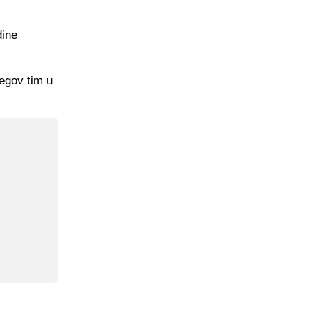
dine
egov tim u