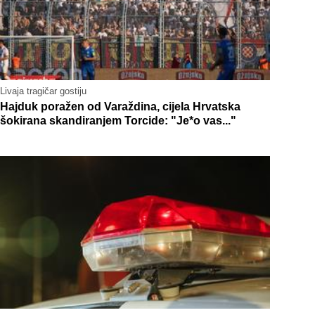
Livaja tragičar gostiju
Hajduk poražen od Varaždina, cijela Hrvatska
šokirana skandiranjem Torcide: "Je*o vas..."