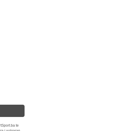
tSport.ba te
ja i vulgaran