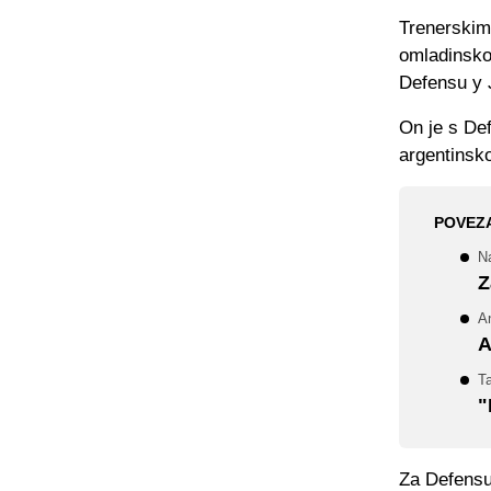
Trenerskim 
omladinsko
Defensu y J
On je s De
argentinsk
POVEZ
N
Z
An
A
T
"
Za Defensu 