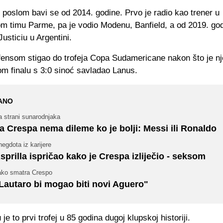
poslom bavi se od 2014. godine. Prvo je radio kao trener u
m timu Parme, pa je vodio Modenu, Banfield, a od 2019. go
usticiu u Argentini.
fensom stigao do trofeja Copa Sudamericane nakon što je nj
om finalu s 3:0 sinoć savladao Lanus.
ANO
a strani sunarodnjaka
a Crespa nema dileme ko je bolji: Messi ili Ronaldo
egdota iz karijere
sprilla ispričao kako je Crespa izliječio - seksom
ako smatra Crespo
Lautaro bi mogao biti novi Aguero"
je to prvi trofej u 85 godina dugoj klupskoj historiji.