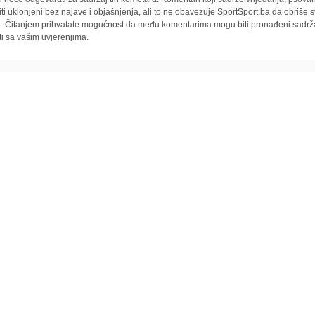
iti uklonjeni bez najave i objašnjenja, ali to ne obavezuje SportSport.ba da obriše
la. Čitanjem prihvatate mogućnost da među komentarima mogu biti pronađeni sadrža
ti sa vašim uvjerenjima.