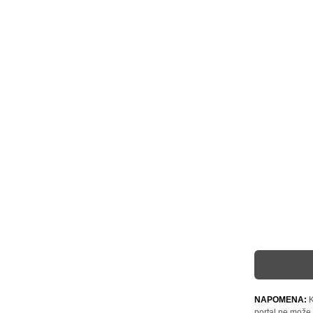
NAPOMENA:
K
portal ne može 