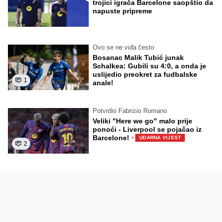
trojici igrača Barcelone saopštio da
napuste pripreme
Ovo se ne viđa često
Bosanac Malik Tubić junak
Schalkea: Gubili su 4:0, a onda je
uslijedio preokret za fudbalske
1
anale!
Potvrdio Fabrizio Romano
Veliki "Here we go" malo prije
ponoći - Liverpool se pojačao iz
·
Barcelone!
UDARNA VIJEST
2