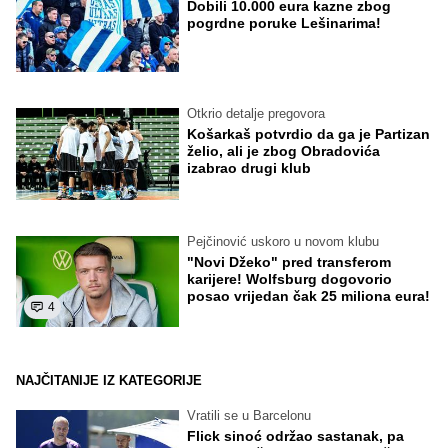
Dobili 10.000 eura kazne zbog
pogrdne poruke Lešinarima!
Otkrio detalje pregovora
Košarkaš potvrdio da ga je Partizan
želio, ali je zbog Obradovića
izabrao drugi klub
Pejčinović uskoro u novom klubu
"Novi Džeko" pred transferom
karijere! Wolfsburg dogovorio
posao vrijedan čak 25 miliona eura!
4
NAJČITANIJE IZ KATEGORIJE
Vratili se u Barcelonu
Flick sinoć održao sastanak, pa