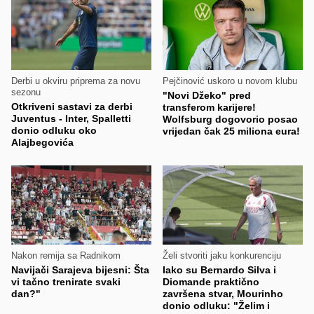
Derbi u okviru priprema za novu
Pejčinović uskoro u novom klubu
sezonu
"Novi Džeko" pred
Otkriveni sastavi za derbi
transferom karijere!
Juventus - Inter, Spalletti
Wolfsburg dogovorio posao
donio odluku oko
vrijedan čak 25 miliona eura!
Alajbegovića
Nakon remija sa Radnikom
Želi stvoriti jaku konkurenciju
Navijači Sarajeva bijesni: Šta
Iako su Bernardo Silva i
vi tačno trenirate svaki
Diomande praktično
dan?"
završena stvar, Mourinho
donio odluku: "Želim i