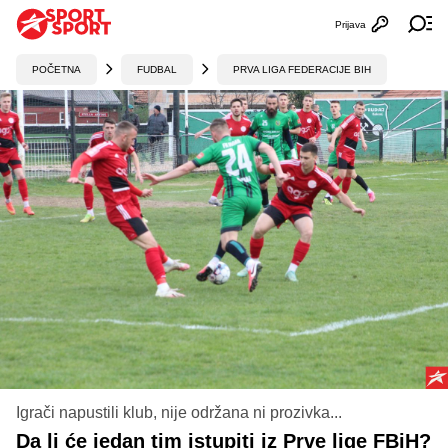
Prijava
Otvori profi
Ot
POČETNA
FUDBAL
PRVA LIGA FEDERACIJE BIH
Igrači napustili klub, nije održana ni prozivka...
Da li će jedan tim istupiti iz Prve lige FBiH?