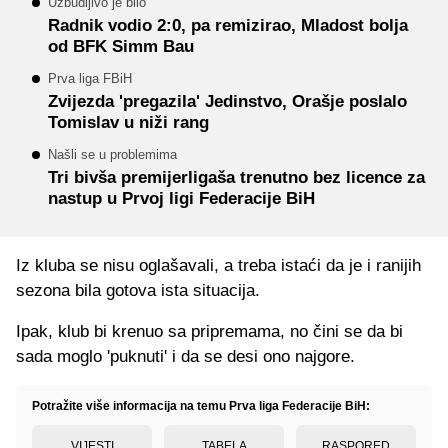
Uzbudljivo je bilo
Radnik vodio 2:0, pa remizirao, Mladost bolja
od BFK Simm Bau
Prva liga FBiH
Zvijezda 'pregazila' Jedinstvo, Orašje poslalo
Tomislav u niži rang
Našli se u problemima
Tri bivša premijerligaša trenutno bez licence za
nastup u Prvoj ligi Federacije BiH
Iz kluba se nisu oglašavali, a treba istaći da je i ranijih
sezona bila gotova ista situacija.
Ipak, klub bi krenuo sa pripremama, no čini se da bi
sada moglo 'puknuti' i da se desi ono najgore.
Potražite više informacija na temu Prva liga Federacije BiH:
VIJESTI
TABELA
RASPORED