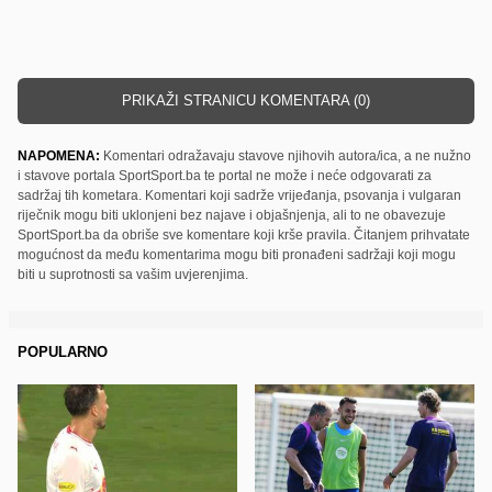
PRIKAŽI STRANICU KOMENTARA (0)
NAPOMENA:
Komentari odražavaju stavove njihovih autora/ica, a ne nužno
i stavove portala SportSport.ba te portal ne može i neće odgovarati za
sadržaj tih kometara. Komentari koji sadrže vrijeđanja, psovanja i vulgaran
riječnik mogu biti uklonjeni bez najave i objašnjenja, ali to ne obavezuje
SportSport.ba da obriše sve komentare koji krše pravila. Čitanjem prihvatate
mogućnost da među komentarima mogu biti pronađeni sadržaji koji mogu
biti u suprotnosti sa vašim uvjerenjima.
POPULARNO