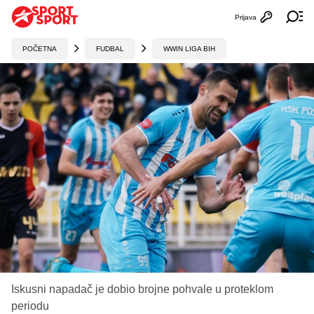
Prijava
Otvori profi
Ot
POČETNA
FUDBAL
WWIN LIGA BIH
Iskusni napadač je dobio brojne pohvale u proteklom
periodu