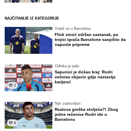
NAJČITANIJE IZ KATEGORIJE
Vratili se u Barcelonu
Flick sinoć održao sastanak, pa
trojici igrača Barcelone saopštio da
napuste pripreme
Odluka je pala
Sapunici je došao kraj: Rodri
večeras objavio gdje nastavlja
karijeru!
2
Nije zadovoljan
Realova greška stoljeća?! Zbog
jedne rečenice Rodri ide u
Barcelonu
6