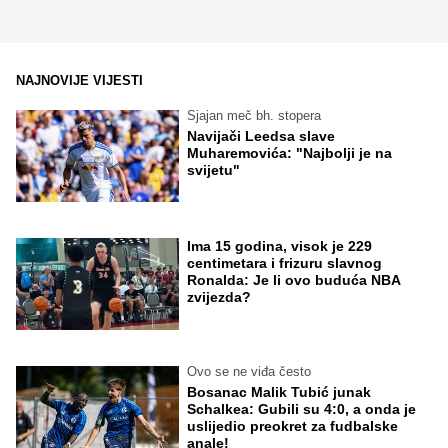
NAJNOVIJE VIJESTI
Sjajan meč bh. stopera
Navijači Leedsa slave
Muharemovića: "Najbolji je na
svijetu"
Ima 15 godina, visok je 229
centimetara i frizuru slavnog
Ronalda: Je li ovo buduća NBA
zvijezda?
Ovo se ne viđa često
Bosanac Malik Tubić junak
Schalkea: Gubili su 4:0, a onda je
uslijedio preokret za fudbalske
anale!