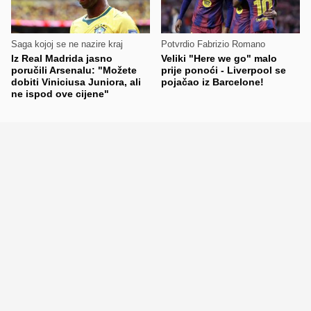
Saga kojoj se ne nazire kraj
Potvrdio Fabrizio Romano
Iz Real Madrida jasno
Veliki "Here we go" malo
poručili Arsenalu: "Možete
prije ponoći - Liverpool se
dobiti Viniciusa Juniora, ali
pojačao iz Barcelone!
ne ispod ove cijene"