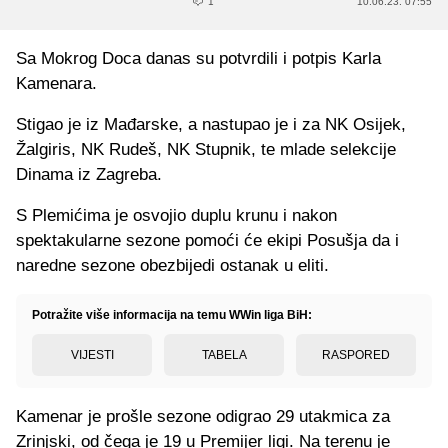
1
10.06.23. 07:55
Sa Mokrog Doca danas su potvrdili i potpis Karla
Kamenara.
Stigao je iz Mađarske, a nastupao je i za NK Osijek,
Žalgiris, NK Rudeš, NK Stupnik, te mlade selekcije
Dinama iz Zagreba.
S Plemićima je osvojio duplu krunu i nakon
spektakularne sezone pomoći će ekipi Posušja da i
naredne sezone obezbijedi ostanak u eliti.
Potražite više informacija na temu WWin liga BiH:
VIJESTI
TABELA
RASPORED
Kamenar je prošle sezone odigrao 29 utakmica za
Zrinjski, od čega je 19 u Premijer ligi. Na terenu je