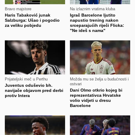
Bravo majstore
Na izlaznim vratima kluba
Haris Tabaković junak
Igrač Barcelone ljutito
Salzburga: Ušao i pogodio
napustio trening nakon
za veliku pobjedu
srceparajućih riječi Flicka:
"Ne ideš s nama"
Prijateljski meč u Perthu
Možda mu se želja u budućnosti i
ostvari
Juventus oduševio bh.
Dani Olmo otkrio kojeg bi
navijače objavom pred derbi
reprezentativca Hrvatske
protiv Intera
volio vidjeti u dresu
Barcelone