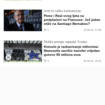
Imat će veliku konkurenciju
Perez i Real ovog ljeta su
pretplaćeni na Francuze: Još jedan
stiže na Santiago Bernabeu?
1
22.06.22. 17:05
Ekitike postaje napadač Svraka
Krenulo je razbacivanje milionima:
Newcastle završio transfer vrijedan
gotovo 50 miliona eura
4
01.06.22. 19:14