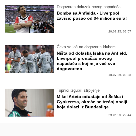
Dogovoren dolazak novog napadača
Bomba sa Anfielda - Liverpool
završio posao od 94 miliona eura!
20.07.25. 09:57
Čeka se još na dogovor s klubom
Ništa od dolaska Isaka na Anfield,
Liverpool pronašao novog
napadača s kojim je već sve
dogovoreno
18.07.25. 09:28
Topnici izgubili strpljenje
Mikel Arteta odustaje od Šeška i
Gyokeresa, okreće se trećoj opciji
koja dolazi iz Bundeslige
29.06.25. 22:44