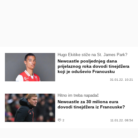
Hugo Ekitike stiže na St. James Park?
Newcastle posljednjeg dana
prijelaznog roka dovodi tinejdžera
koji je oduševio Francusku
31.01.22. 10:21
Hitno im treba napadač
Newcastle za 30 miliona eura
dovodi tinejdžera iz Francuske?
2
11.01.22. 08:54