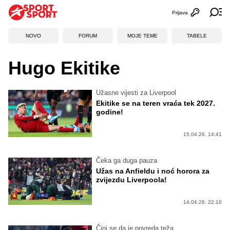
Prijava
Otvori profi
Ot
NOVO
FORUM
MOJE TEME
TABELE
Hugo Ekitike
Užasne vijesti za Liverpool
Ekitike se na teren vraća tek 2027.
godine!
15.04.26. 14:41
Čeka ga duga pauza
Užas na Anfieldu i noć horora za
zvijezdu Liverpoola!
14.04.26. 22:10
Čini se da je povreda teža