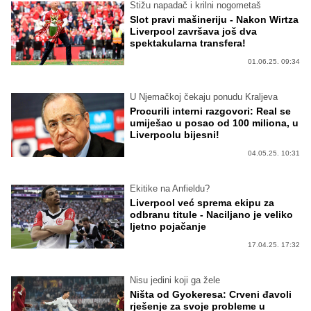
Stižu napadač i krilni nogometaš
Slot pravi mašineriju - Nakon Wirtza
Liverpool završava još dva
spektakularna transfera!
01.06.25. 09:34
U Njemačkoj čekaju ponudu Kraljeva
Procurili interni razgovori: Real se
umiješao u posao od 100 miliona, u
Liverpoolu bijesni!
04.05.25. 10:31
Ekitike na Anfieldu?
Liverpool već sprema ekipu za
odbranu titule - Naciljano je veliko
ljetno pojačanje
17.04.25. 17:32
Nisu jedini koji ga žele
Ništa od Gyokeresa: Crveni đavoli
rješenje za svoje probleme u