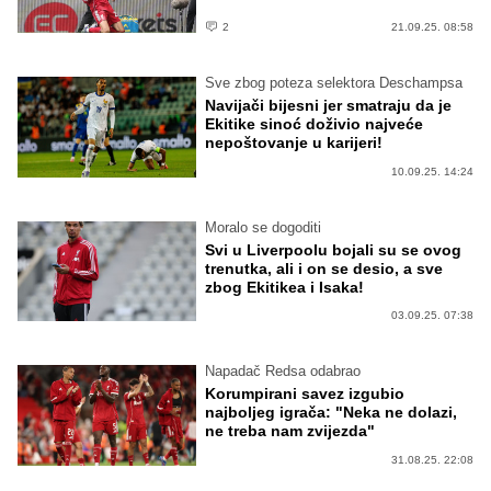
2
21.09.25. 08:58
Sve zbog poteza selektora Deschampsa
Navijači bijesni jer smatraju da je
Ekitike sinoć doživio najveće
nepoštovanje u karijeri!
10.09.25. 14:24
Moralo se dogoditi
Svi u Liverpoolu bojali su se ovog
trenutka, ali i on se desio, a sve
zbog Ekitikea i Isaka!
03.09.25. 07:38
Napadač Redsa odabrao
Korumpirani savez izgubio
najboljeg igrača: "Neka ne dolazi,
ne treba nam zvijezda"
31.08.25. 22:08