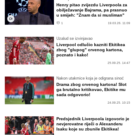
Henry pitao zvijezdu Liverpoola za
obilježavanje Bajrama, pa prasnuo
u smijeh: "Znam da si musliman"
1
19.03.26. 11:09
Uzalud se izvinjavao
Liverpool odlučio kazniti Ekitikea
zbog "glupog" crvenog kartona,
poznato i kako!
25.09.25. 14:47
Nakon utakmice koja je odigrana sinoć
Drama zbog crvenog kartona! Slot
ga brutalno kritikovao, Ekitike mu
sada odgovorio!
24.09.25. 10:15
Predsjednik Liverpoola izgovorio je
nevjerovatne riječi o Alexanderu
Isaku koje su zbunile Ekitikea!