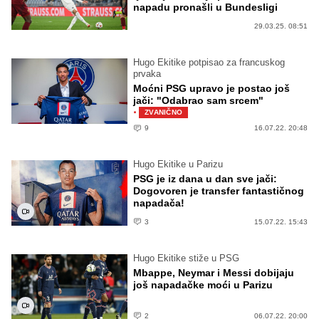
napadu pronašli u Bundesligi
29.03.25. 08:51
Hugo Ekitike potpisao za francuskog
prvaka
Moćni PSG upravo je postao još
jači: "Odabrao sam srcem"
·
ZVANIČNO
9
16.07.22. 20:48
Hugo Ekitike u Parizu
PSG je iz dana u dan sve jači:
Dogovoren je transfer fantastičnog
napadača!
3
15.07.22. 15:43
Hugo Ekitike stiže u PSG
Mbappe, Neymar i Messi dobijaju
još napadačke moći u Parizu
2
06.07.22. 20:00