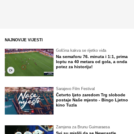
NAJNOVIJE VIJESTI
Golčina kakva se rijetko viđa
Na semaforu 76. minuta i 1:1, prima
loptu na 40 metara od gola, a onda
potez za historiju!
Sarajevo Film Festival
Četvrto ljeto zaredom Trg slobode
postaje Naše mjesto - Bingo Ljetno
kino Tuzla
Zamjena za Brunu Guimaraesa
Svi su mislili da se Newcastle