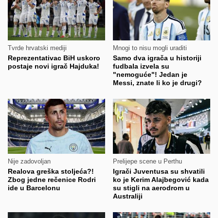
Tvrde hrvatski mediji
Mnogi to nisu mogli uraditi
Reprezentativac BiH uskoro
Samo dva igrača u historiji
postaje novi igrač Hajduka!
fudbala izvela su
"nemoguće"! Jedan je
Messi, znate li ko je drugi?
Nije zadovoljan
Prelijepe scene u Perthu
Realova greška stoljeća?!
Igrači Juventusa su shvatili
Zbog jedne rečenice Rodri
ko je Kerim Alajbegović kada
ide u Barcelonu
su stigli na aerodrom u
Australiji