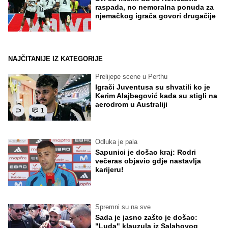
raspada, no nemoralna ponuda za
njemačkog igrača govori drugačije
NAJČITANIJE IZ KATEGORIJE
Prelijepe scene u Perthu
Igrači Juventusa su shvatili ko je
Kerim Alajbegović kada su stigli na
aerodrom u Australiji
1
Odluka je pala
Sapunici je došao kraj: Rodri
večeras objavio gdje nastavlja
karijeru!
Spremni su na sve
Sada je jasno zašto je došao:
"Luda" klauzula iz Salahovog