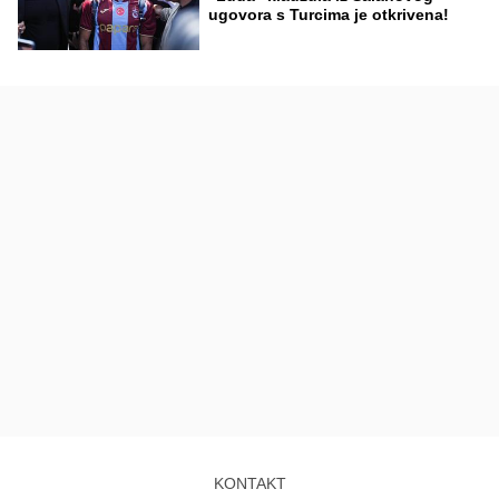
ugovora s Turcima je otkrivena!
KONTAKT